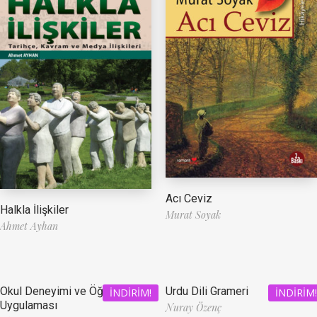
Acı Ceviz
Halkla İlişkiler
Murat Soyak
Ahmet Ayhan
Okul Deneyimi ve Öğretmenlik
Urdu Dili Grameri
İNDIRIM!
İNDIRIM!
Uygulaması
Nuray Özenç