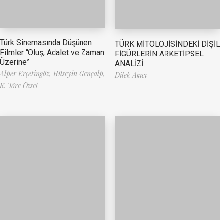
Türk Sinemasında Düşünen
TÜRK MİTOLOJİSİNDEKİ DİŞİL
Filmler “Oluş, Adalet ve Zaman
FİGÜRLERİN ARKETİPSEL
Üzerine”
ANALİZİ
Alper Erçetingöz,
Hüseyin Gençalp,
Dilek Akıcı
K. Töre Özsel