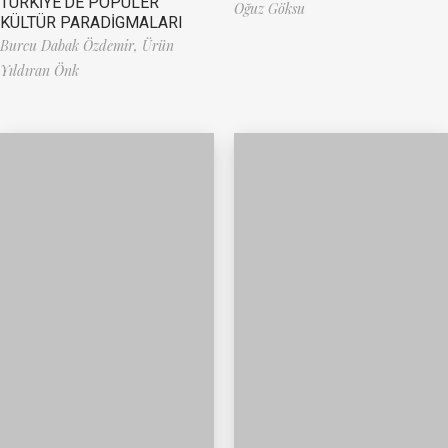
TÜRKİYE’DE POPÜLER
Oğuz Göksu
KÜLTÜR PARADİGMALARI
Burcu Dabak Özdemir,
Ürün
Yıldıran Önk