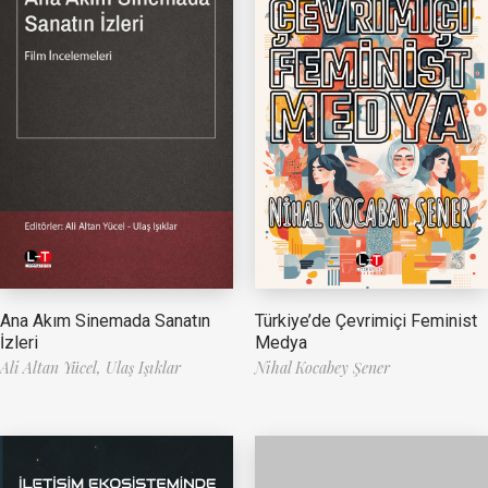
Ana Akım Sinemada Sanatın
Türkiye’de Çevrimiçi Feminist
İzleri
Medya
Ali Altan Yücel,
Ulaş Işıklar
Nihal Kocabey Şener