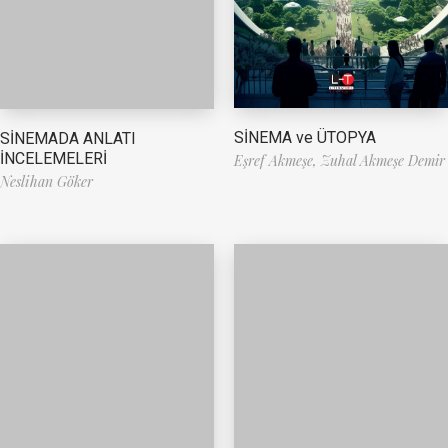
SİNEMA ve ÜTOPYA
SİNEMADA ANLATI
İNCELEMELERİ
Eşref Akmeşe,
Zuhal Akmeşe Demir
Neslihan Göker