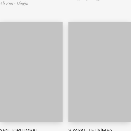
Ali Emre Dingin
YENİ TOPLUMSAL
SİYASAL İLETİŞİM ve