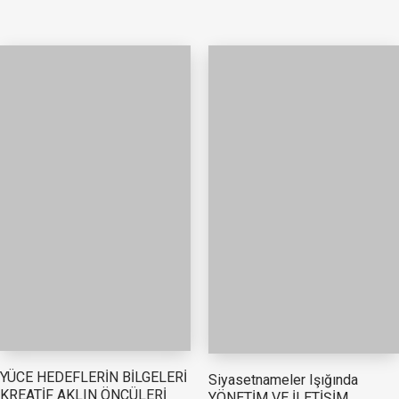
YÜCE HEDEFLERİN BİLGELERİ
Siyasetnameler Işığında
KREATİF AKLIN ÖNCÜLERİ
YÖNETİM VE İLETİŞİM