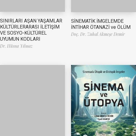
SINIRLARI AŞAN YAŞAMLAR
SİNEMATİK İMGELEMDE
KÜLTÜRLERARASI İLETİŞİM
İNTİHAR ÖTANAZİ ve ÖLÜM
VE SOSYO-KÜLTÜREL
Doç. Dr. Zuhal Akmeşe Demir
UYUMUN KODLARI
Dr. Hüsna Yılmaz