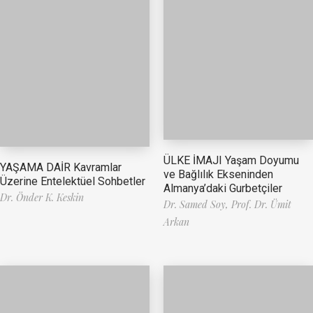
ÜLKE İMAJI Yaşam Doyumu
YAŞAMA DAİR Kavramlar
ve Bağlılık Ekseninden
Üzerine Entelektüel Sohbetler
Almanya’daki Gurbetçiler
Dr. Önder K. Keskin
Dr. Samed Soy,
Prof. Dr. Ümit
Arkan