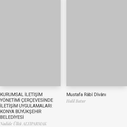
Mustafa Râbî Dîvânı
KURUMSAL İLETİŞİM
YÖNETİMİ ÇERÇEVESİNDE
Halil Batur
İLETİŞİM UYGULAMALARI:
KONYA BÜYÜKŞEHİR
BELEDİYESİ
Nadide Ülkü ALTIPARMAK