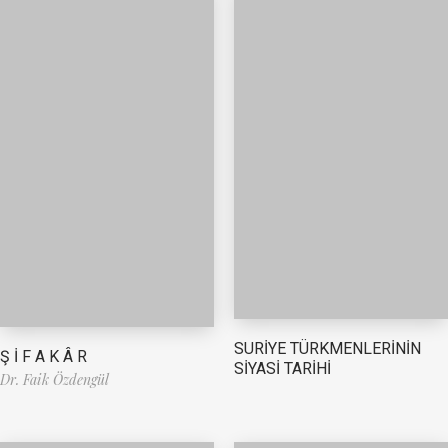
SURİYE TÜRKMENLERİNİN
Ş İ F A K Â R
SİYASİ TARİHİ
Dr. Faik Özdengül