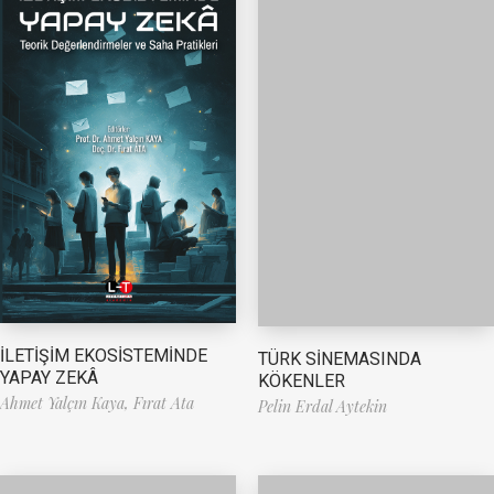
İLETİŞİM EKOSİSTEMİNDE
TÜRK SİNEMASINDA
YAPAY ZEKÂ
KÖKENLER
Ahmet Yalçın Kaya,
Fırat Ata
Pelin Erdal Aytekin