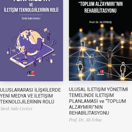
ULUSAL İLETİŞİM YÖNETİMİ
ULUSLARARASI İLİŞKİLERDE
TEMELİNDE İLETİŞİM
YENİ MEDYA VE İLETİŞİM
PLANLAMASI ve “TOPLUM
TEKNOLOJİLERİNİN ROLÜ
ALZAYMIRI”NIN
Tarık Sulo Cevizci
REHABİLİTASYONU
Prof. Dr. Ali Erbaş