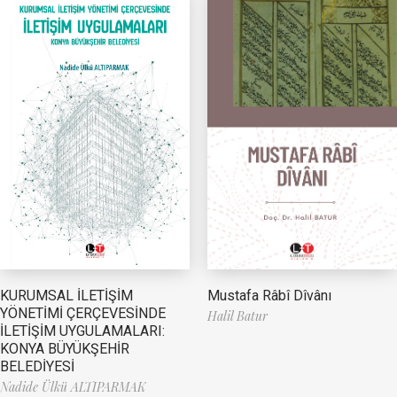
Mustafa Râbî Dîvânı
KURUMSAL İLETİŞİM
YÖNETİMİ ÇERÇEVESİNDE
Halil Batur
İLETİŞİM UYGULAMALARI:
KONYA BÜYÜKŞEHİR
BELEDİYESİ
Nadide Ülkü ALTIPARMAK