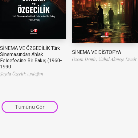
SİNEMA VE ÖZGECİLİK Türk
SİNEMA VE DİSTOPYA
Sinemasından Ahlak
Özcan Demir,
Zuhal Akmeşe Demir
Felsefesine Bir Bakış (1960-
1990
Şeyda Özçelik Aydoğan
Tümünü Gör