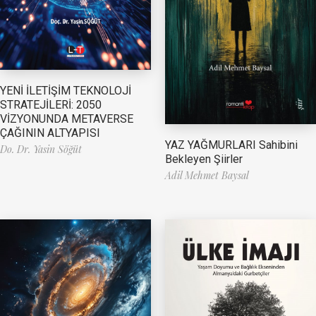
YENİ İLETİŞİM TEKNOLOJİ
STRATEJİLERİ: 2050
VİZYONUNDA METAVERSE
ÇAĞININ ALTYAPISI
YAZ YAĞMURLARI Sahibini
Do. Dr. Yasin Söğüt
Bekleyen Şiirler
Adil Mehmet Baysal