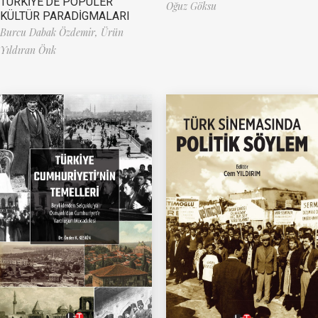
TÜRKİYE’DE POPÜLER
Oğuz Göksu
KÜLTÜR PARADİGMALARI
Burcu Dabak Özdemir,
Ürün
Yıldıran Önk