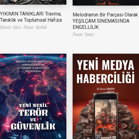
YIKIMIN TANIKLARI Travma,
Melodramın Bir Parçası Olarak
Tanıklık ve Toplumsal Hafıza
YEŞİLÇAM SİNEMASINDA
ENGELLİLİK
Hacer Aker,
Pınar Torlak
Pınar Tınaz