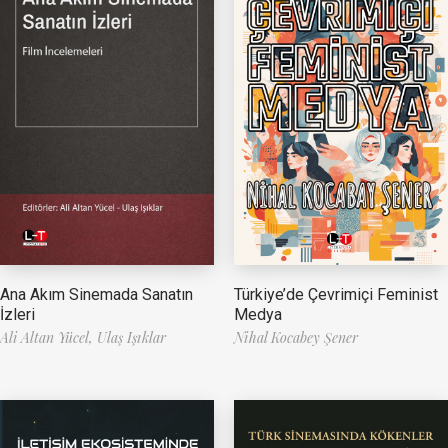
Ana Akım Sinemada Sanatın
Türkiye’de Çevrimiçi Feminist
İzleri
Medya
Ali Altan Yücel,
Ulaş Işıklar
Nihal Kocabey Şener