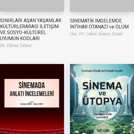
SINIRLARI AŞAN YAŞAMLAR
SİNEMATİK İMGELEMDE
KÜLTÜRLERARASI İLETİŞİM
İNTİHAR ÖTANAZİ ve ÖLÜM
VE SOSYO-KÜLTÜREL
Doç. Dr. Zuhal Akmeşe Demir
UYUMUN KODLARI
Dr. Hüsna Yılmaz