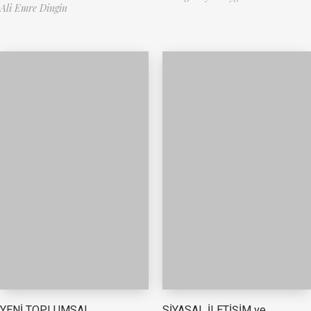
Ali Emre Dingin
YENİ TOPLUMSAL
SİYASAL İLETİŞİM ve