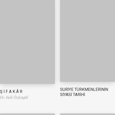
SURİYE TÜRKMENLERİNİN
Ş İ F A K Â R
SİYASİ TARİHİ
Dr. Faik Özdengül