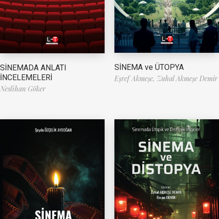
SİNEMA ve ÜTOPYA
SİNEMADA ANLATI
İNCELEMELERİ
Eşref Akmeşe,
Zuhal Akmeşe Demir
Neslihan Göker