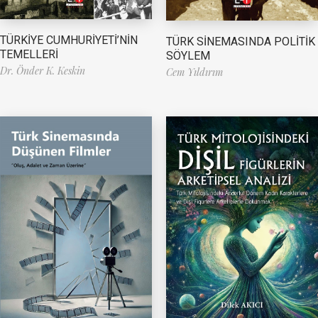
TÜRKİYE CUMHURİYETİ’NİN
TÜRK SİNEMASINDA POLİTİK
TEMELLERİ
SÖYLEM
Dr. Önder K. Keskin
Cem Yıldırım