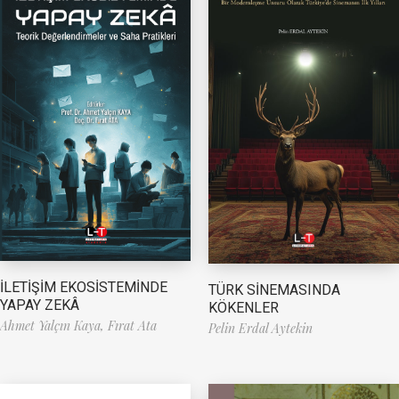
İLETİŞİM EKOSİSTEMİNDE
TÜRK SİNEMASINDA
YAPAY ZEKÂ
KÖKENLER
Ahmet Yalçın Kaya,
Fırat Ata
Pelin Erdal Aytekin