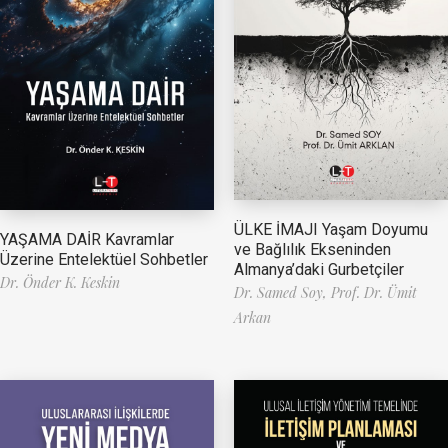
ÜLKE İMAJI Yaşam Doyumu
YAŞAMA DAİR Kavramlar
ve Bağlılık Ekseninden
Üzerine Entelektüel Sohbetler
Almanya’daki Gurbetçiler
Dr. Önder K. Keskin
Dr. Samed Soy,
Prof. Dr. Ümit
Arkan