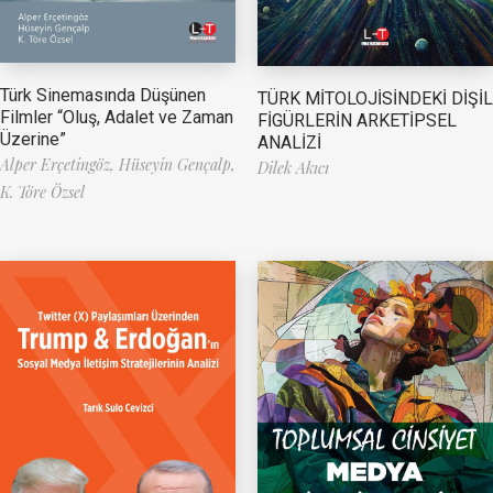
Türk Sinemasında Düşünen
TÜRK MİTOLOJİSİNDEKİ DİŞİL
Filmler “Oluş, Adalet ve Zaman
FİGÜRLERİN ARKETİPSEL
Üzerine”
ANALİZİ
Alper Erçetingöz,
Hüseyin Gençalp,
Dilek Akıcı
K. Töre Özsel