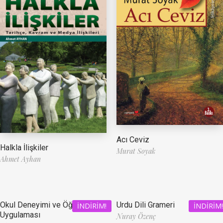
Acı Ceviz
Halkla İlişkiler
Murat Soyak
Ahmet Ayhan
Okul Deneyimi ve Öğretmenlik
Urdu Dili Grameri
İNDIRIM!
İNDIRIM!
Uygulaması
Nuray Özenç