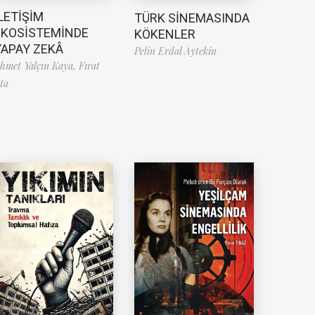
LETİŞİM
TÜRK SİNEMASINDA
EKOSİSTEMİNDE
KÖKENLER
YAPAY ZEKÂ
Pelin Erdal Aytekin
hmet Yalçın Kaya,
Fırat
ta