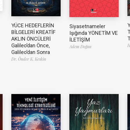
YÜCE HEDEFLERİN
Siyasetnameler
T
BİLGELERİ KREATİF
Işığında YÖNETİM VE
T
AKLIN ÖNCÜLERİ
İLETİŞİM
Galileo’dan Önce,
H
Adem Doğan
Galileo’dan Sonra
Dr. Önder K. Keskin