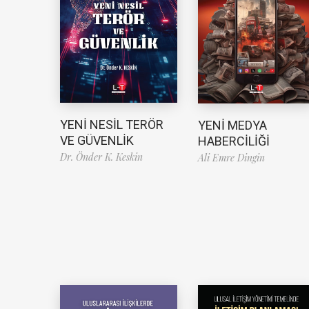
YENİ NESİL TERÖR
YENİ MEDYA
VE GÜVENLİK
HABERCİLİĞİ
Dr. Önder K. Keskin
Ali Emre Dingin