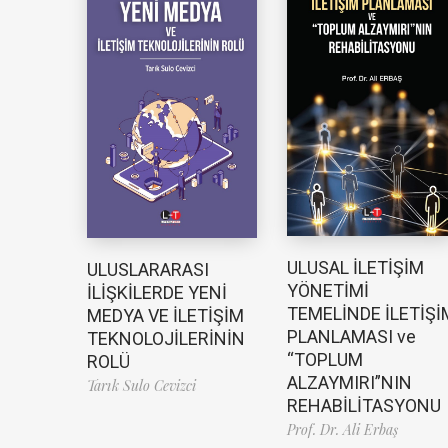
ULUSAL İLETİŞİM
ULUSLARARASI
YÖNETİMİ
İLİŞKİLERDE YENİ
TEMELİNDE İLETİŞİ
MEDYA VE İLETİŞİM
PLANLAMASI ve
TEKNOLOJİLERİNİN
“TOPLUM
ROLÜ
ALZAYMIRI”NIN
Tarık Sulo Cevizci
REHABİLİTASYONU
Prof. Dr. Ali Erbaş