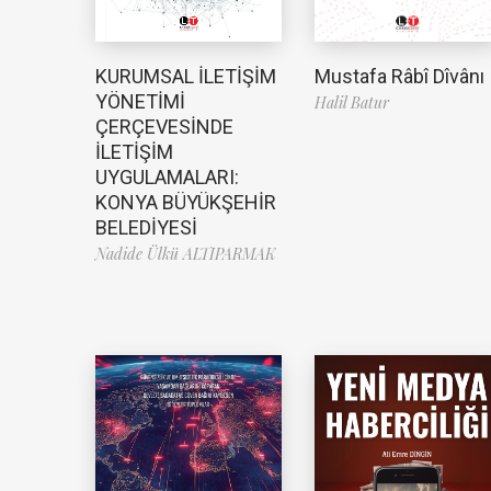
Mustafa Râbî Dîvânı
KURUMSAL İLETİŞİM
YÖNETİMİ
Halil Batur
ÇERÇEVESİNDE
İLETİŞİM
UYGULAMALARI:
KONYA BÜYÜKŞEHİR
BELEDİYESİ
Nadide Ülkü ALTIPARMAK