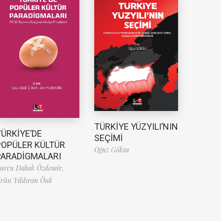
TÜRKİYE YÜZYILI’NIN
TÜRKİYE’DE
SEÇİMİ
POPÜLER KÜLTÜR
Oğuz Göksu
PARADİGMALARI
urcu Dabak Özdemir,
rün Yıldıran Önk