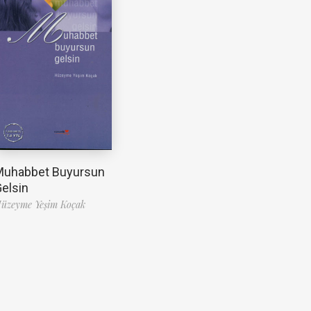
Muhabbet Buyursun
elsin
üzeyme Yeşim Koçak