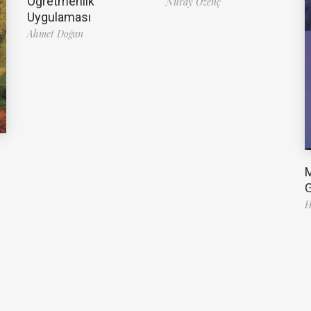
Öğretmenlik
Nuray Özenç
Uygulaması
Ahmet Doğan
G
H