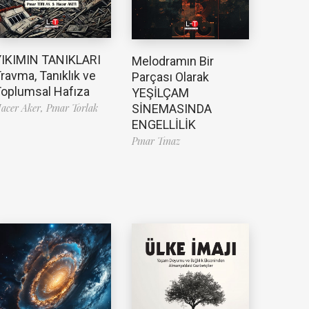
YIKIMIN TANIKLARI
Melodramın Bir
ravma, Tanıklık ve
Parçası Olarak
oplumsal Hafıza
YEŞİLÇAM
SİNEMASINDA
acer Aker,
Pınar Torlak
ENGELLİLİK
Pınar Tınaz