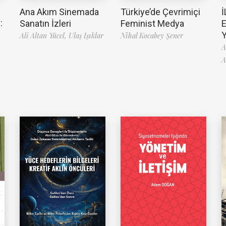
Ana Akım Sinemada
Türkiye’de Çevrimiçi
İ
:
Sanatın İzleri
Feminist Medya
Ali Altan Yücel,
Ulaş Işıklar
Nihal Kocabey Şener
A
A