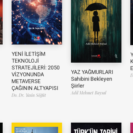
YENİ İLETİŞİM
TEKNOLOJİ
K
STRATEJİLERİ: 2050
E
YAZ YAĞMURLARI
VİZYONUNDA
D
Sahibini Bekleyen
METAVERSE
Şiirler
ÇAĞININ ALTYAPISI
Adil Mehmet Baysal
Do. Dr. Yasin Söğüt