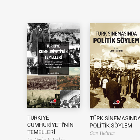
TÜRKİYE
TÜRK SİNEMASIND
CUMHURİYETİ’NİN
POLİTİK SÖYLEM
TEMELLERİ
Cem Yıldırım
Dr. Önder K. Keskin