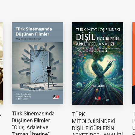
Türk Sinemasında
T
A
TÜRK
Düşünen Filmler
P
MİTOLOJİSİNDEKİ
“Oluş, Adalet ve
Ü
DİŞİL FİGÜRLERİN
Zaman Üzerine”
E