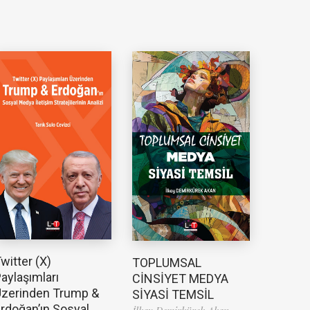
witter (X)
TOPLUMSAL
aylaşımları
CİNSİYET MEDYA
zerinden Trump &
SİYASİ TEMSİL
rdoğan’ın Sosyal