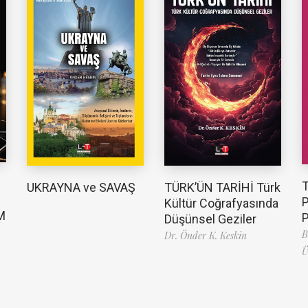
TÜRK’ÜN TARİHİ Türk
UKRAYNA ve SAVAŞ
Kültür Coğrafyasında
M
Düşünsel Geziler
B
Dr. Önder K. Keskin
Ü