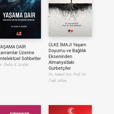
ÜLKE İMAJI Yaşam
YAŞAMA DAİR
Doyumu ve Bağlılık
avramlar Üzerine
Ekseninden
ntelektüel Sohbetler
Almanya’daki
r. Önder K. Keskin
Gurbetçiler
Dr. Samed Soy,
Prof. Dr.
Ümit Arkan