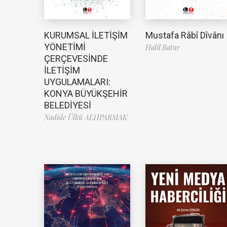
Mustafa Râbî Dîvânı
KURUMSAL İLETİŞİM
YÖNETİMİ
Halil Batur
ÇERÇEVESİNDE
İLETİŞİM
UYGULAMALARI:
KONYA BÜYÜKŞEHİR
BELEDİYESİ
Nadide Ülkü ALTIPARMAK