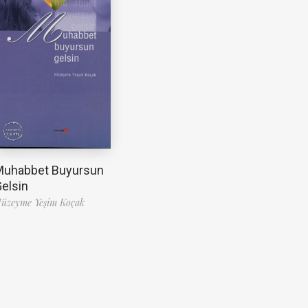
Muhabbet Buyursun
elsin
üzeyme Yeşim Koçak