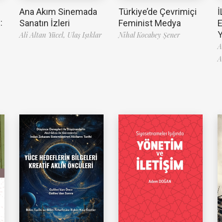
Ana Akım Sinemada
Türkiye’de Çevrimiçi
İ
:
Sanatın İzleri
Feminist Medya
Ali Altan Yücel,
Ulaş Işıklar
Nihal Kocabey Şener
A
A