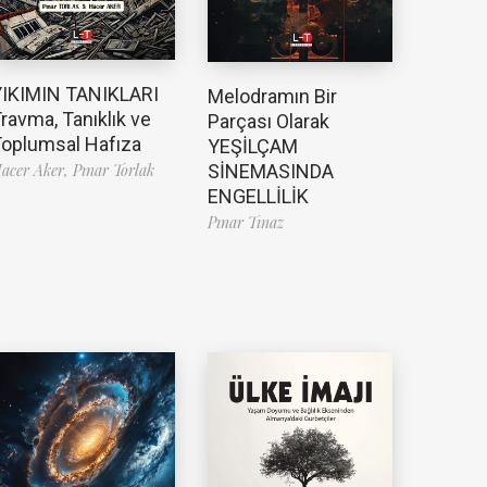
YIKIMIN TANIKLARI
Melodramın Bir
ravma, Tanıklık ve
Parçası Olarak
oplumsal Hafıza
YEŞİLÇAM
SİNEMASINDA
acer Aker,
Pınar Torlak
ENGELLİLİK
Pınar Tınaz