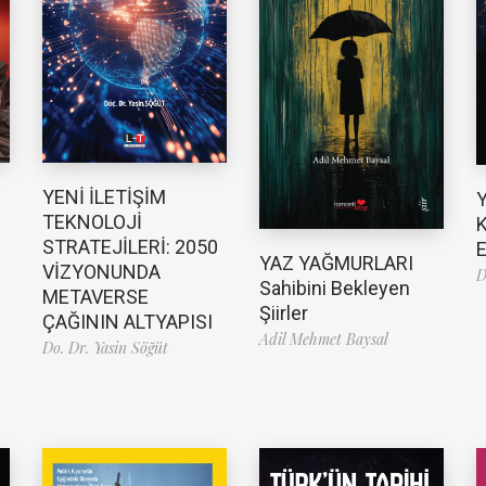
YENİ İLETİŞİM
TEKNOLOJİ
K
STRATEJİLERİ: 2050
E
YAZ YAĞMURLARI
VİZYONUNDA
D
Sahibini Bekleyen
METAVERSE
Şiirler
ÇAĞININ ALTYAPISI
Adil Mehmet Baysal
Do. Dr. Yasin Söğüt