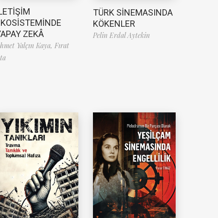
LETİŞİM
TÜRK SİNEMASINDA
EKOSİSTEMİNDE
KÖKENLER
YAPAY ZEKÂ
Pelin Erdal Aytekin
hmet Yalçın Kaya,
Fırat
ta