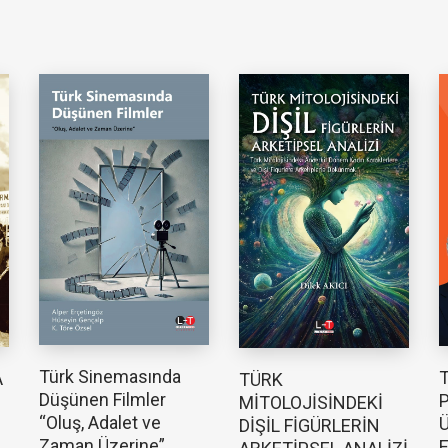
Türk Sinemasında
T
A
TÜRK
Düşünen Filmler
P
MİTOLOJİSİNDEKİ
“Oluş, Adalet ve
Ü
DİŞİL FİGÜRLERİN
Zaman Üzerine”
E