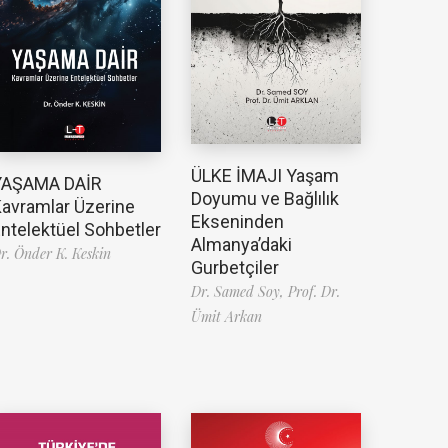
ÜLKE İMAJI Yaşam
YAŞAMA DAİR
Doyumu ve Bağlılık
avramlar Üzerine
Ekseninden
ntelektüel Sohbetler
Almanya’daki
r. Önder K. Keskin
Gurbetçiler
Dr. Samed Soy,
Prof. Dr.
Ümit Arkan