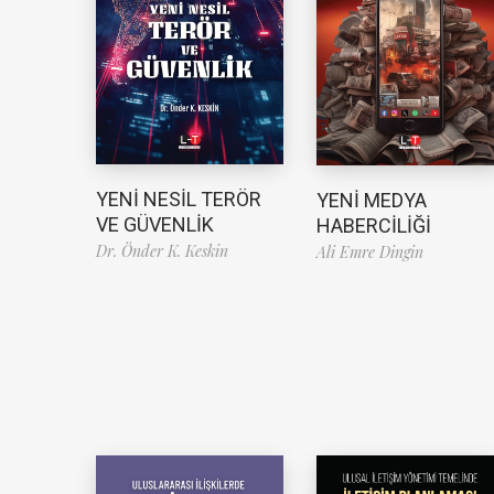
YENİ NESİL TERÖR
YENİ MEDYA
VE GÜVENLİK
HABERCİLİĞİ
Dr. Önder K. Keskin
Ali Emre Dingin