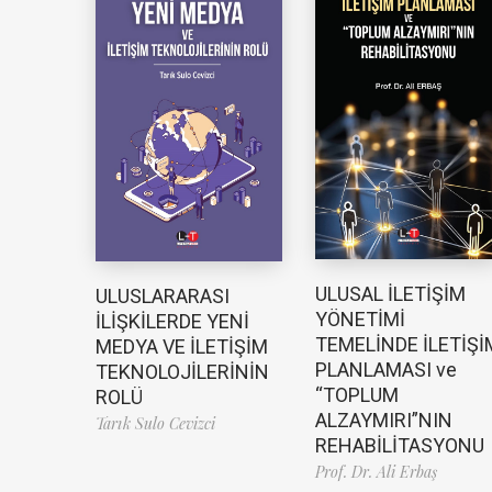
ULUSAL İLETİŞİM
ULUSLARARASI
YÖNETİMİ
İLİŞKİLERDE YENİ
TEMELİNDE İLETİŞİ
MEDYA VE İLETİŞİM
PLANLAMASI ve
TEKNOLOJİLERİNİN
“TOPLUM
ROLÜ
ALZAYMIRI”NIN
Tarık Sulo Cevizci
REHABİLİTASYONU
Prof. Dr. Ali Erbaş