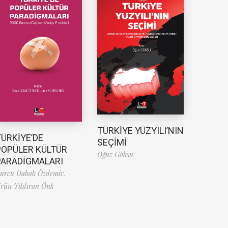
TÜRKİYE YÜZYILI’NIN
TÜRKİYE’DE
SEÇİMİ
POPÜLER KÜLTÜR
Oğuz Göksu
PARADİGMALARI
urcu Dabak Özdemir,
rün Yıldıran Önk