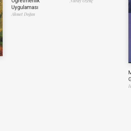
Öğretmenlik
Nuray Özenç
Uygulaması
Ahmet Doğan
G
H