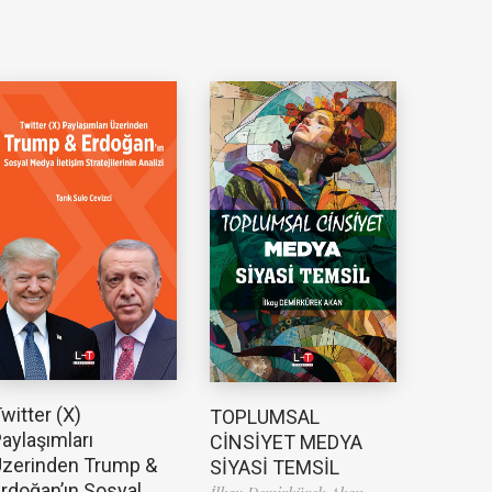
witter (X)
TOPLUMSAL
aylaşımları
CİNSİYET MEDYA
zerinden Trump &
SİYASİ TEMSİL
rdoğan’ın Sosyal