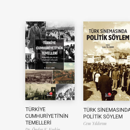
TÜRKİYE
TÜRK SİNEMASIND
CUMHURİYETİ’NİN
POLİTİK SÖYLEM
TEMELLERİ
Cem Yıldırım
Dr. Önder K. Keskin