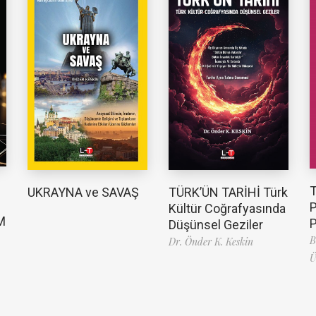
TÜRK’ÜN TARİHİ Türk
UKRAYNA ve SAVAŞ
Kültür Coğrafyasında
M
Düşünsel Geziler
B
Dr. Önder K. Keskin
Ü