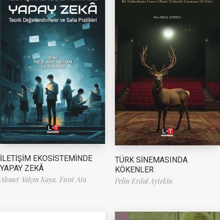
İLETİŞİM EKOSİSTEMİNDE
TÜRK SİNEMASINDA
YAPAY ZEKÂ
KÖKENLER
Ahmet Yalçın Kaya,
Fırat Ata
Pelin Erdal Aytekin