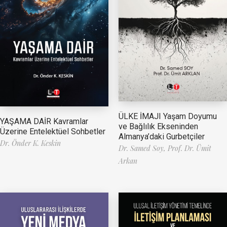
ÜLKE İMAJI Yaşam Doyumu
YAŞAMA DAİR Kavramlar
ve Bağlılık Ekseninden
Üzerine Entelektüel Sohbetler
Almanya’daki Gurbetçiler
Dr. Önder K. Keskin
Dr. Samed Soy,
Prof. Dr. Ümit
Arkan