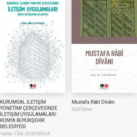
Mustafa Râbî Dîvânı
KURUMSAL İLETİŞİM
YÖNETİMİ ÇERÇEVESİNDE
Halil Batur
İLETİŞİM UYGULAMALARI:
KONYA BÜYÜKŞEHİR
BELEDİYESİ
Nadide Ülkü ALTIPARMAK