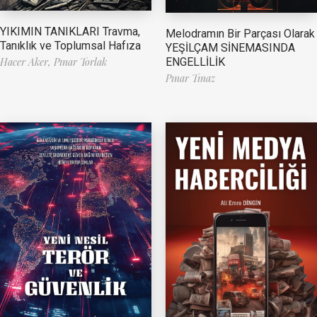
YIKIMIN TANIKLARI Travma,
Melodramın Bir Parçası Olarak
Tanıklık ve Toplumsal Hafıza
YEŞİLÇAM SİNEMASINDA
ENGELLİLİK
Hacer Aker,
Pınar Torlak
Pınar Tınaz