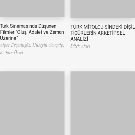
Türk Sinemasında Düşünen
TÜRK MİTOLOJİSİNDEKİ DİŞİL
Filmler “Oluş, Adalet ve Zaman
FİGÜRLERİN ARKETİPSEL
Üzerine”
ANALİZİ
Alper Erçetingöz,
Hüseyin Gençalp,
Dilek Akıcı
K. Töre Özsel