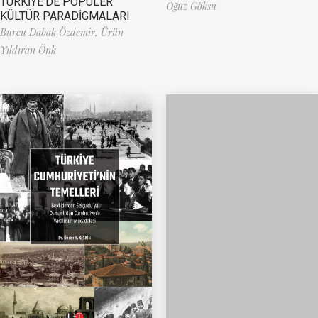
TÜRKİYE’DE POPÜLER
Oğuz Göksu
KÜLTÜR PARADİGMALARI
Burcu Dabak Özdemir,
Ürün
Yıldıran Önk