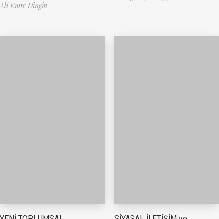
Ali Emre Dingin
YENİ TOPLUMSAL
SİYASAL İLETİŞİM ve