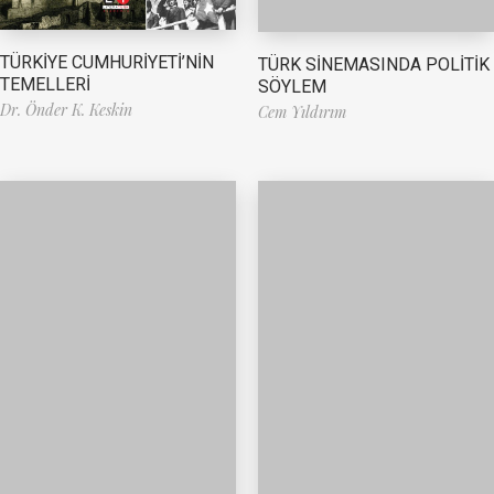
TÜRKİYE CUMHURİYETİ’NİN
TÜRK SİNEMASINDA POLİTİK
TEMELLERİ
SÖYLEM
Dr. Önder K. Keskin
Cem Yıldırım