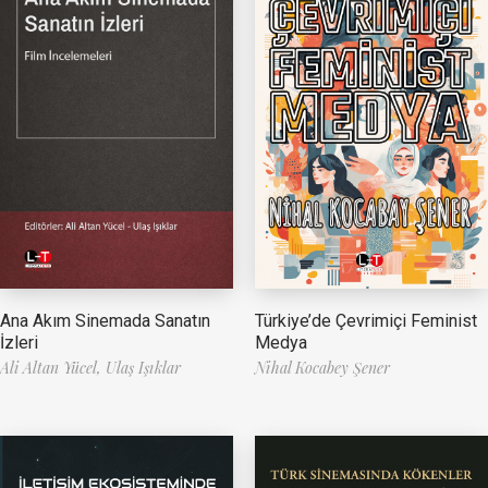
Ana Akım Sinemada Sanatın
Türkiye’de Çevrimiçi Feminist
İzleri
Medya
Ali Altan Yücel,
Ulaş Işıklar
Nihal Kocabey Şener