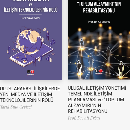
ULUSAL İLETİŞİM YÖNETİMİ
ULUSLARARASI İLİŞKİLERDE
TEMELİNDE İLETİŞİM
YENİ MEDYA VE İLETİŞİM
PLANLAMASI ve “TOPLUM
TEKNOLOJİLERİNİN ROLÜ
ALZAYMIRI”NIN
Tarık Sulo Cevizci
REHABİLİTASYONU
Prof. Dr. Ali Erbaş