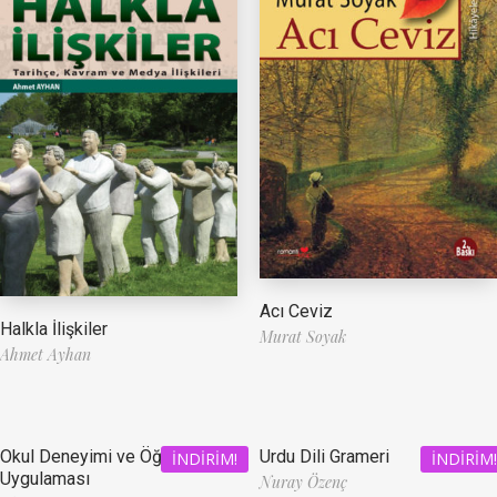
Acı Ceviz
Halkla İlişkiler
Murat Soyak
Ahmet Ayhan
Okul Deneyimi ve Öğretmenlik
Urdu Dili Grameri
İNDIRIM!
İNDIRIM!
Uygulaması
Nuray Özenç