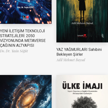
YENİ İLETİŞİM TEKNOLOJİ
STRATEJİLERİ: 2050
VİZYONUNDA METAVERSE
ÇAĞININ ALTYAPISI
YAZ YAĞMURLARI Sahibini
Do. Dr. Yasin Söğüt
Bekleyen Şiirler
Adil Mehmet Baysal