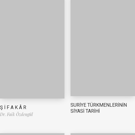
SURİYE TÜRKMENLERİNİN
Ş İ F A K Â R
SİYASİ TARİHİ
Dr. Faik Özdengül