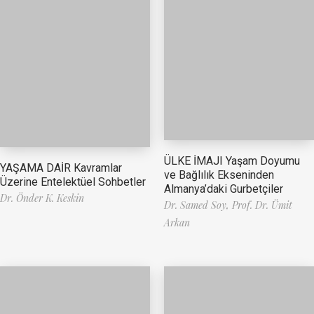
ÜLKE İMAJI Yaşam Doyumu
YAŞAMA DAİR Kavramlar
ve Bağlılık Ekseninden
Üzerine Entelektüel Sohbetler
Almanya’daki Gurbetçiler
Dr. Önder K. Keskin
Dr. Samed Soy,
Prof. Dr. Ümit
Arkan