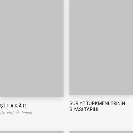
SURİYE TÜRKMENLERİNİN
Ş İ F A K Â R
SİYASİ TARİHİ
Dr. Faik Özdengül