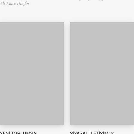
Ali Emre Dingin
YENİ TOPLUMSAL
SİYASAL İLETİŞİM ve