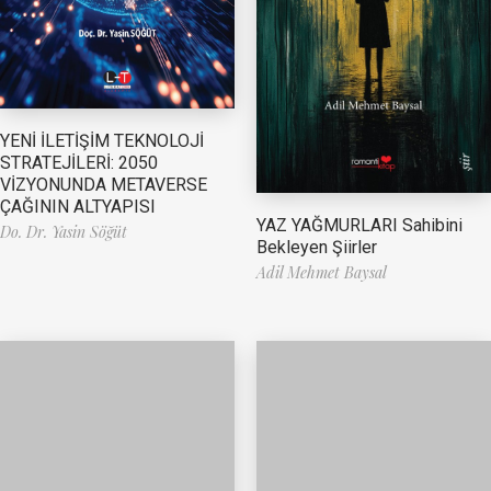
YENİ İLETİŞİM TEKNOLOJİ
STRATEJİLERİ: 2050
VİZYONUNDA METAVERSE
ÇAĞININ ALTYAPISI
YAZ YAĞMURLARI Sahibini
Do. Dr. Yasin Söğüt
Bekleyen Şiirler
Adil Mehmet Baysal