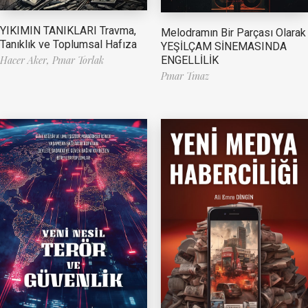
YIKIMIN TANIKLARI Travma,
Melodramın Bir Parçası Olarak
Tanıklık ve Toplumsal Hafıza
YEŞİLÇAM SİNEMASINDA
ENGELLİLİK
Hacer Aker,
Pınar Torlak
Pınar Tınaz