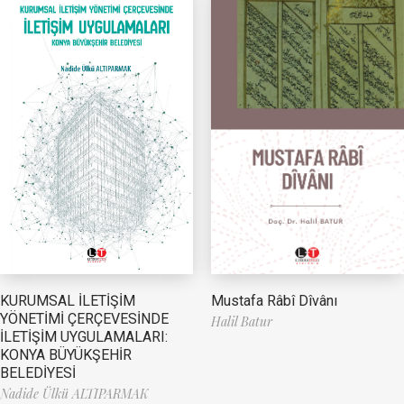
Mustafa Râbî Dîvânı
KURUMSAL İLETİŞİM
YÖNETİMİ ÇERÇEVESİNDE
Halil Batur
İLETİŞİM UYGULAMALARI:
KONYA BÜYÜKŞEHİR
BELEDİYESİ
Nadide Ülkü ALTIPARMAK