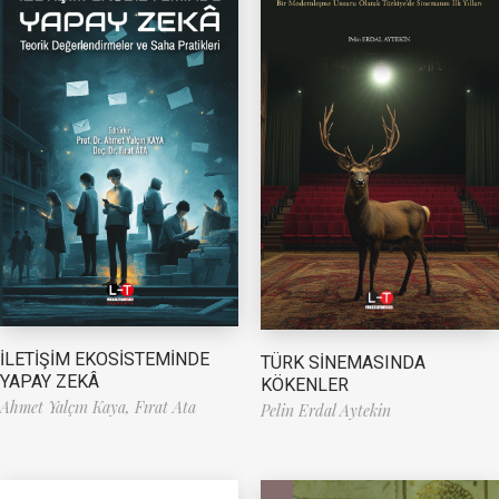
İLETİŞİM EKOSİSTEMİNDE
TÜRK SİNEMASINDA
YAPAY ZEKÂ
KÖKENLER
Ahmet Yalçın Kaya,
Fırat Ata
Pelin Erdal Aytekin