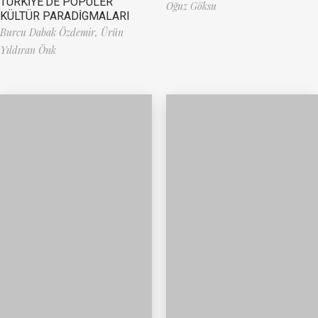
TÜRKİYE’DE POPÜLER
Oğuz Göksu
KÜLTÜR PARADİGMALARI
Burcu Dabak Özdemir,
Ürün
Yıldıran Önk