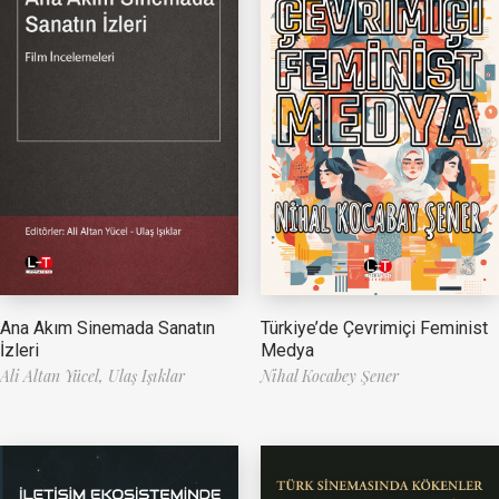
Ana Akım Sinemada Sanatın
Türkiye’de Çevrimiçi Feminist
İzleri
Medya
Ali Altan Yücel,
Ulaş Işıklar
Nihal Kocabey Şener