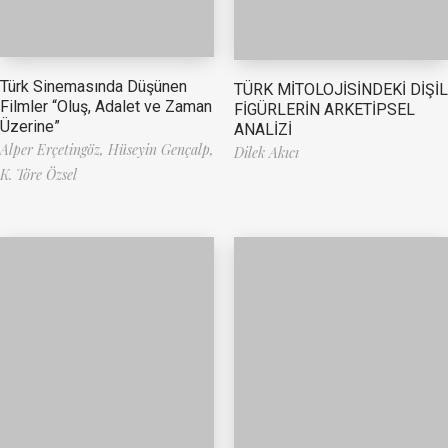
Türk Sinemasında Düşünen
TÜRK MİTOLOJİSİNDEKİ DİŞİL
Filmler “Oluş, Adalet ve Zaman
FİGÜRLERİN ARKETİPSEL
Üzerine”
ANALİZİ
Alper Erçetingöz,
Hüseyin Gençalp,
Dilek Akıcı
K. Töre Özsel