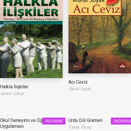
Acı Ceviz
Halkla İlişkiler
Murat Soyak
Ahmet Ayhan
Okul Deneyimi ve Öğretmenlik
Urdu Dili Grameri
İNDIRIM!
İNDIRIM!
Uygulaması
Nuray Özenç