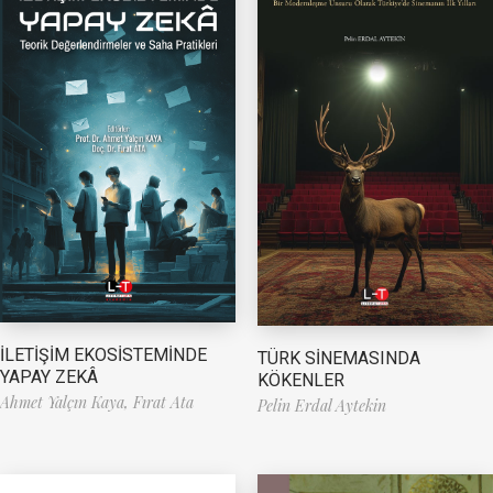
İLETİŞİM EKOSİSTEMİNDE
TÜRK SİNEMASINDA
YAPAY ZEKÂ
KÖKENLER
Ahmet Yalçın Kaya,
Fırat Ata
Pelin Erdal Aytekin