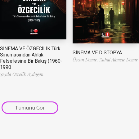
SİNEMA VE ÖZGECİLİK Türk
SİNEMA VE DİSTOPYA
Sinemasından Ahlak
Özcan Demir,
Zuhal Akmeşe Demir
Felsefesine Bir Bakış (1960-
1990
Şeyda Özçelik Aydoğan
Tümünü Gör