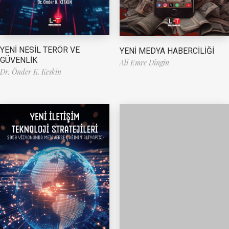
YENİ NESİL TERÖR VE
YENİ MEDYA HABERCİLİĞİ
GÜVENLİK
Ali Emre Dingin
Dr. Önder K. Keskin