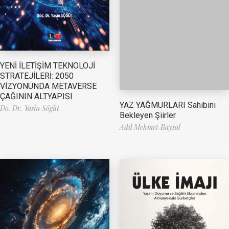
YENİ İLETİŞİM TEKNOLOJİ
STRATEJİLERİ: 2050
VİZYONUNDA METAVERSE
ÇAĞININ ALTYAPISI
YAZ YAĞMURLARI Sahibini
Do. Dr. Yasin Söğüt
Bekleyen Şiirler
Adil Mehmet Baysal