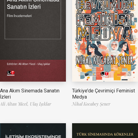
Ana Akım Sinemada Sanatın
Türkiye’de Çevrimiçi Feminist
İzleri
Medya
Ali Altan Yücel,
Ulaş Işıklar
Nihal Kocabey Şener