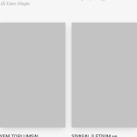
Ali Emre Dingin
YENİ TOPLUMSAL
SİYASAL İLETİŞİM ve