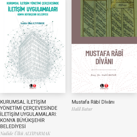
Mustafa Râbî Dîvânı
KURUMSAL İLETİŞİM
YÖNETİMİ ÇERÇEVESİNDE
Halil Batur
İLETİŞİM UYGULAMALARI:
KONYA BÜYÜKŞEHİR
BELEDİYESİ
Nadide Ülkü ALTIPARMAK