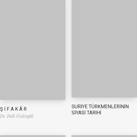
SURİYE TÜRKMENLERİNİN
Ş İ F A K Â R
SİYASİ TARİHİ
Dr. Faik Özdengül