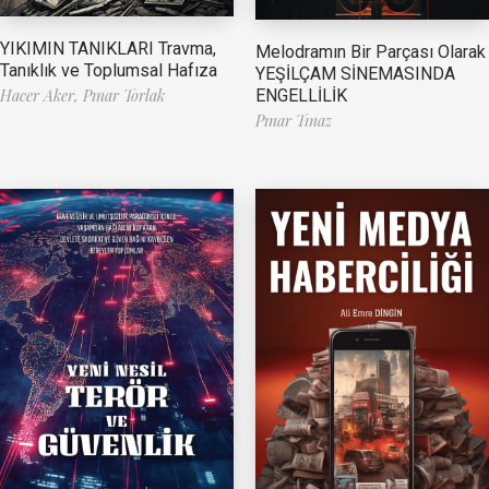
YIKIMIN TANIKLARI Travma,
Melodramın Bir Parçası Olarak
Tanıklık ve Toplumsal Hafıza
YEŞİLÇAM SİNEMASINDA
ENGELLİLİK
Hacer Aker,
Pınar Torlak
Pınar Tınaz