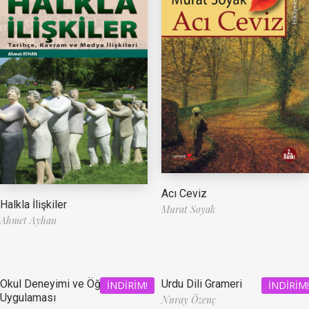
Acı Ceviz
Halkla İlişkiler
Murat Soyak
Ahmet Ayhan
Okul Deneyimi ve Öğretmenlik
Urdu Dili Grameri
İNDIRIM!
İNDIRIM!
Uygulaması
Nuray Özenç