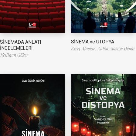
SİNEMA ve ÜTOPYA
SİNEMADA ANLATI
İNCELEMELERİ
Eşref Akmeşe,
Zuhal Akmeşe Demir
Neslihan Göker