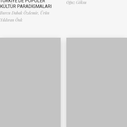
TÜRKİYE’DE POPÜLER
Oğuz Göksu
KÜLTÜR PARADİGMALARI
Burcu Dabak Özdemir,
Ürün
Yıldıran Önk