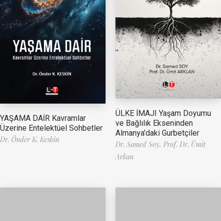
ÜLKE İMAJI Yaşam Doyumu
YAŞAMA DAİR Kavramlar
ve Bağlılık Ekseninden
Üzerine Entelektüel Sohbetler
Almanya’daki Gurbetçiler
Dr. Önder K. Keskin
Dr. Samed Soy,
Prof. Dr. Ümit
Arkan