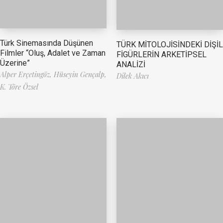
Türk Sinemasında Düşünen
TÜRK MİTOLOJİSİNDEKİ DİŞİL
Filmler “Oluş, Adalet ve Zaman
FİGÜRLERİN ARKETİPSEL
Üzerine”
ANALİZİ
Alper Erçetingöz,
Hüseyin Gençalp,
Dilek Akıcı
K. Töre Özsel