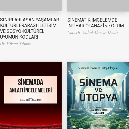
SINIRLARI AŞAN YAŞAMLAR
SİNEMATİK İMGELEMDE
KÜLTÜRLERARASI İLETİŞİM
İNTİHAR ÖTANAZİ ve ÖLÜM
VE SOSYO-KÜLTÜREL
Doç. Dr. Zuhal Akmeşe Demir
UYUMUN KODLARI
Dr. Hüsna Yılmaz