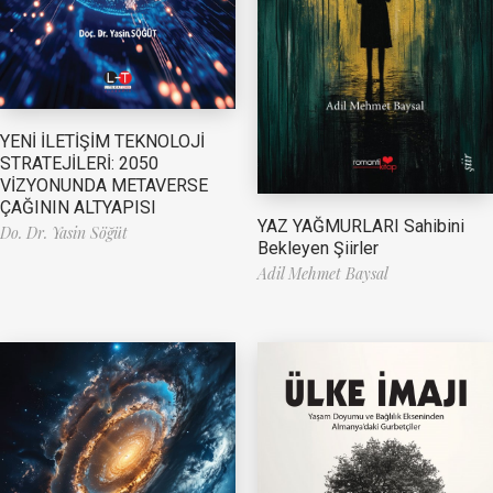
YENİ İLETİŞİM TEKNOLOJİ
STRATEJİLERİ: 2050
VİZYONUNDA METAVERSE
ÇAĞININ ALTYAPISI
YAZ YAĞMURLARI Sahibini
Do. Dr. Yasin Söğüt
Bekleyen Şiirler
Adil Mehmet Baysal