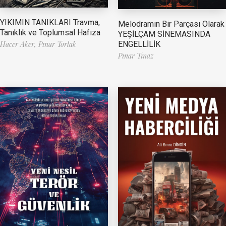
YIKIMIN TANIKLARI Travma,
Melodramın Bir Parçası Olarak
Tanıklık ve Toplumsal Hafıza
YEŞİLÇAM SİNEMASINDA
ENGELLİLİK
Hacer Aker,
Pınar Torlak
Pınar Tınaz