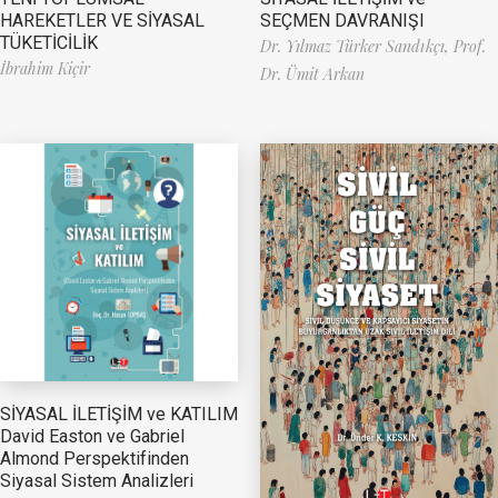
HAREKETLER VE SİYASAL
SEÇMEN DAVRANIŞI
TÜKETİCİLİK
Dr. Yılmaz Türker Sandıkçı,
Prof.
İbrahim Kiçir
Dr. Ümit Arkan
SİYASAL İLETİŞİM ve KATILIM
David Easton ve Gabriel
Almond Perspektifinden
Siyasal Sistem Analizleri