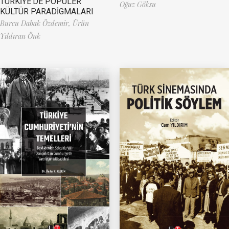
TÜRKİYE’DE POPÜLER
Oğuz Göksu
KÜLTÜR PARADİGMALARI
Burcu Dabak Özdemir,
Ürün
Yıldıran Önk