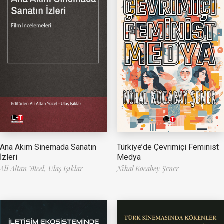
Ana Akım Sinemada Sanatın
Türkiye’de Çevrimiçi Feminist
İzleri
Medya
Ali Altan Yücel,
Ulaş Işıklar
Nihal Kocabey Şener