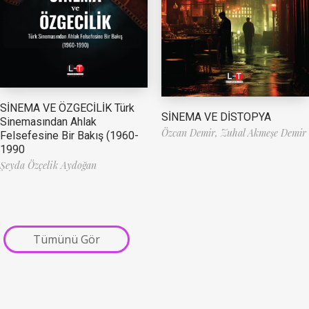
SİNEMA VE ÖZGECİLİK Türk
SİNEMA VE DİSTOPYA
Sinemasından Ahlak
Özcan Demir,
Zuhal Akmeşe Demir
Felsefesine Bir Bakış (1960-
1990
Şeyda Özçelik Aydoğan
Tümünü Gör