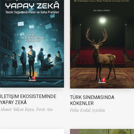
İLETİŞİM EKOSİSTEMİNDE
TÜRK SİNEMASINDA
YAPAY ZEKÂ
KÖKENLER
Ahmet Yalçın Kaya,
Fırat Ata
Pelin Erdal Aytekin