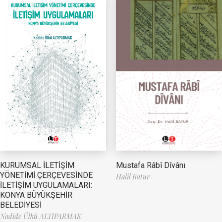
Mustafa Râbî Dîvânı
KURUMSAL İLETİŞİM
YÖNETİMİ ÇERÇEVESİNDE
Halil Batur
İLETİŞİM UYGULAMALARI:
KONYA BÜYÜKŞEHİR
BELEDİYESİ
Nadide Ülkü ALTIPARMAK