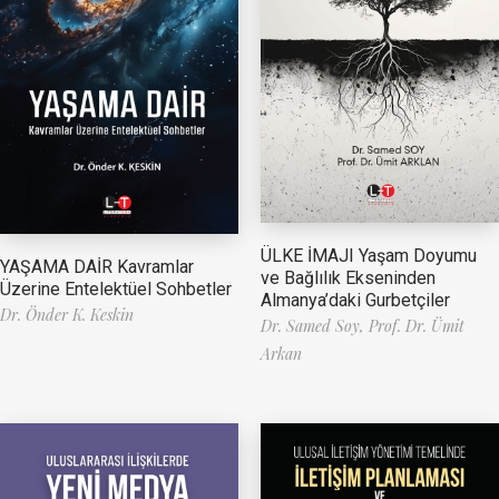
ÜLKE İMAJI Yaşam Doyumu
YAŞAMA DAİR Kavramlar
ve Bağlılık Ekseninden
Üzerine Entelektüel Sohbetler
Almanya’daki Gurbetçiler
Dr. Önder K. Keskin
Dr. Samed Soy,
Prof. Dr. Ümit
Arkan