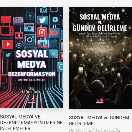
SOSYAL MEDYA VE
SOSYAL MEDYA ve GÜNDEM
DEZENFORMASYON ÜZERİNE
BELİRLEME
İNCELEMELER
Dr. Öğr. Üyesi Aygün Özsalih