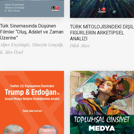
Türk Sinemasında Düşünen
TÜRK MİTOLOJİSİNDEKİ DİŞİL
Filmler “Oluş, Adalet ve Zaman
FİGÜRLERİN ARKETİPSEL
Üzerine”
ANALİZİ
Alper Erçetingöz,
Hüseyin Gençalp,
Dilek Akıcı
K. Töre Özsel