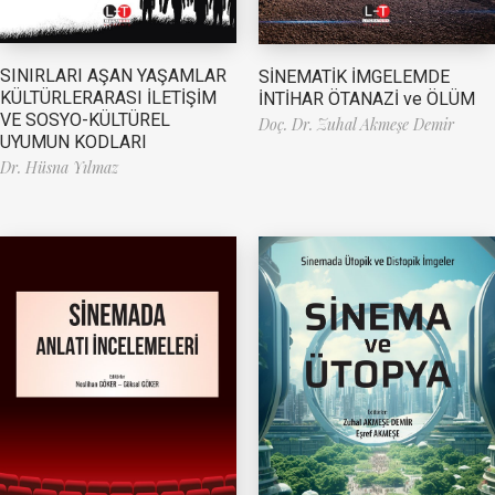
SINIRLARI AŞAN YAŞAMLAR
SİNEMATİK İMGELEMDE
KÜLTÜRLERARASI İLETİŞİM
İNTİHAR ÖTANAZİ ve ÖLÜM
VE SOSYO-KÜLTÜREL
Doç. Dr. Zuhal Akmeşe Demir
UYUMUN KODLARI
Dr. Hüsna Yılmaz