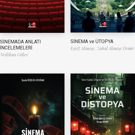
SİNEMA ve ÜTOPYA
SİNEMADA ANLATI
İNCELEMELERİ
Eşref Akmeşe,
Zuhal Akmeşe Demir
Neslihan Göker