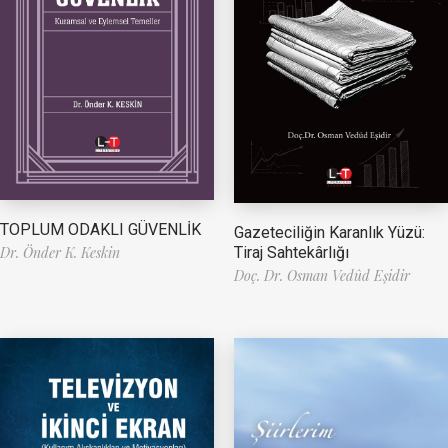
TOPLUM ODAKLI GÜVENLİK
Gazeteciliğin Karanlık Yüzü:
Tiraj Sahtekârlığı
Dr. Önder K. Keskin
Doç. Dr. Osman Vedûd Eşidir