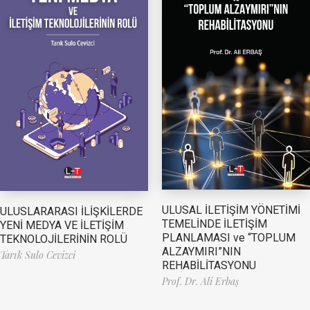
ULUSAL İLETİŞİM YÖNETİMİ
ULUSLARARASI İLİŞKİLERDE
TEMELİNDE İLETİŞİM
YENİ MEDYA VE İLETİŞİM
PLANLAMASI ve “TOPLUM
TEKNOLOJİLERİNİN ROLÜ
ALZAYMIRI”NIN
Tarık Sulo Cevizci
REHABİLİTASYONU
Prof. Dr. Ali Erbaş