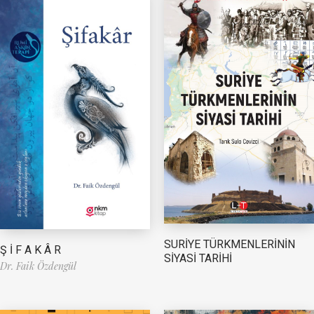
SURİYE TÜRKMENLERİNİN
Ş İ F A K Â R
SİYASİ TARİHİ
Dr. Faik Özdengül