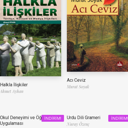
Acı Ceviz
Halkla İlişkiler
Murat Soyak
Ahmet Ayhan
Okul Deneyimi ve Öğretmenlik
Urdu Dili Grameri
İNDIRIM!
İNDIRIM!
Uygulaması
Nuray Özenç