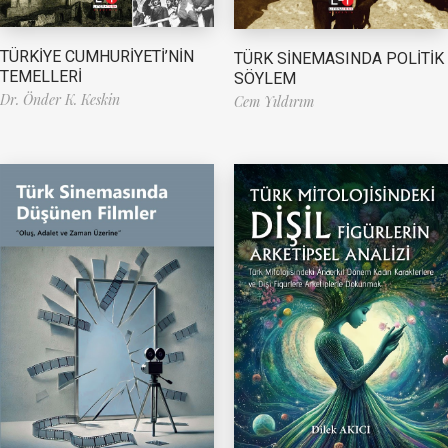
TÜRKİYE CUMHURİYETİ’NİN
TÜRK SİNEMASINDA POLİTİK
TEMELLERİ
SÖYLEM
Dr. Önder K. Keskin
Cem Yıldırım