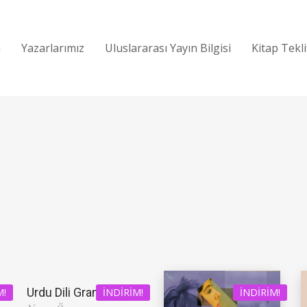
a
Yazarlarımız
Uluslararası Yayın Bilgisi
Kitap Tekl
Urdu Dili Grameri
M!
İNDIRIM!
İNDIRIM!