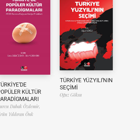
TÜRKİYE YÜZYILI’NIN
TÜRKİYE’DE
SEÇİMİ
POPÜLER KÜLTÜR
Oğuz Göksu
PARADİGMALARI
urcu Dabak Özdemir,
rün Yıldıran Önk