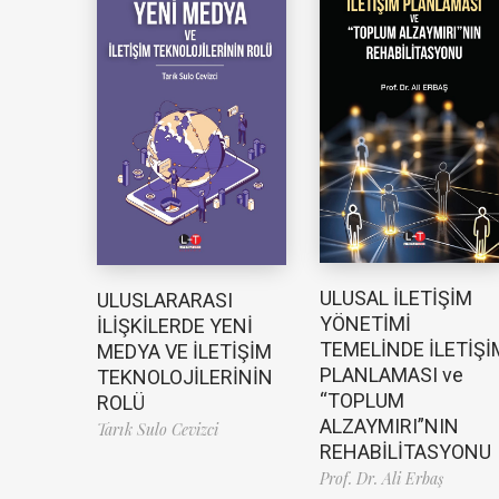
ULUSAL İLETİŞİM
ULUSLARARASI
YÖNETİMİ
İLİŞKİLERDE YENİ
TEMELİNDE İLETİŞİ
MEDYA VE İLETİŞİM
PLANLAMASI ve
TEKNOLOJİLERİNİN
“TOPLUM
ROLÜ
ALZAYMIRI”NIN
Tarık Sulo Cevizci
REHABİLİTASYONU
Prof. Dr. Ali Erbaş