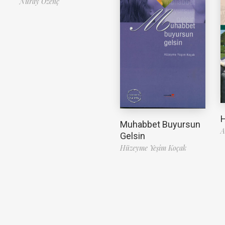
Nuray Özenç
H
Muhabbet Buyursun
A
Gelsin
Hüzeyme Yeşim Koçak