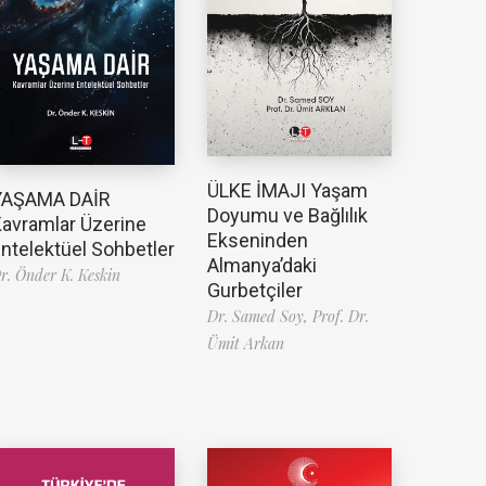
ÜLKE İMAJI Yaşam
YAŞAMA DAİR
Doyumu ve Bağlılık
avramlar Üzerine
Ekseninden
ntelektüel Sohbetler
Almanya’daki
r. Önder K. Keskin
Gurbetçiler
Dr. Samed Soy,
Prof. Dr.
Ümit Arkan