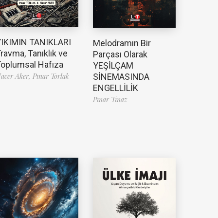
YIKIMIN TANIKLARI
Melodramın Bir
ravma, Tanıklık ve
Parçası Olarak
oplumsal Hafıza
YEŞİLÇAM
SİNEMASINDA
acer Aker,
Pınar Torlak
ENGELLİLİK
Pınar Tınaz