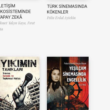
LETİŞİM
TÜRK SİNEMASINDA
EKOSİSTEMİNDE
KÖKENLER
YAPAY ZEKÂ
Pelin Erdal Aytekin
hmet Yalçın Kaya,
Fırat
ta