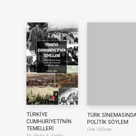
TÜRKİYE
TÜRK SİNEMASIND
CUMHURİYETİ’NİN
POLİTİK SÖYLEM
TEMELLERİ
Cem Yıldırım
Dr. Önder K. Keskin