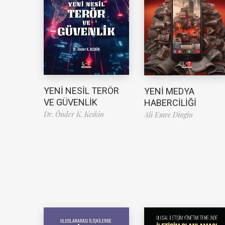
YENİ NESİL TERÖR
YENİ MEDYA
VE GÜVENLİK
HABERCİLİĞİ
Dr. Önder K. Keskin
Ali Emre Dingin