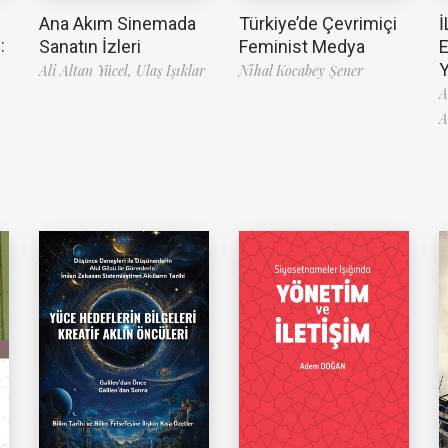
Ana Akım Sinemada
Türkiye’de Çevrimiçi
İ
:
Sanatın İzleri
Feminist Medya
Ali Altan Yücel,
Ulaş Işıklar
Nihal Kocabey Şener
A
A