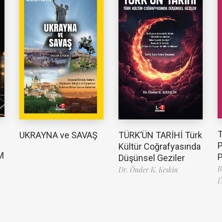
TÜRK’ÜN TARİHİ Türk
UKRAYNA ve SAVAŞ
Kültür Coğrafyasında
M
Düşünsel Geziler
B
Dr. Önder K. Keskin
Ü