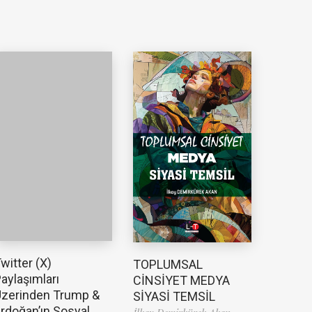
witter (X)
TOPLUMSAL
aylaşımları
CİNSİYET MEDYA
zerinden Trump &
SİYASİ TEMSİL
rdoğan’ın Sosyal