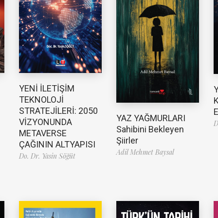
YENİ İLETİŞİM
TEKNOLOJİ
K
STRATEJİLERİ: 2050
E
YAZ YAĞMURLARI
VİZYONUNDA
D
Sahibini Bekleyen
METAVERSE
Şiirler
ÇAĞININ ALTYAPISI
Adil Mehmet Baysal
Do. Dr. Yasin Söğüt