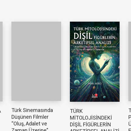
Türk Sinemasında
T
A
TÜRK
Düşünen Filmler
P
MİTOLOJİSİNDEKİ
“Oluş, Adalet ve
Ü
DİŞİL FİGÜRLERİN
Zaman Üzerine”
E