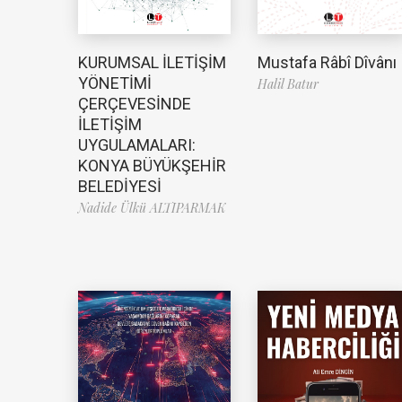
Mustafa Râbî Dîvânı
KURUMSAL İLETİŞİM
YÖNETİMİ
Halil Batur
ÇERÇEVESİNDE
İLETİŞİM
UYGULAMALARI:
KONYA BÜYÜKŞEHİR
BELEDİYESİ
Nadide Ülkü ALTIPARMAK