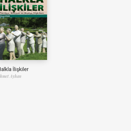
alkla İlişkiler
hmet Ayhan