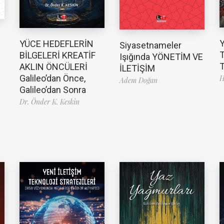
YÜCE HEDEFLERİN
Siyasetnameler
T
BİLGELERİ KREATİF
Işığında YÖNETİM VE
T
AKLIN ÖNCÜLERİ
İLETİŞİM
Galileo’dan Önce,
H
Adem Doğan
Galileo’dan Sonra
Dr. Önder K. Keskin