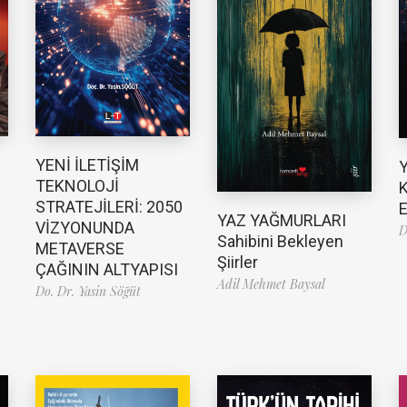
YENİ İLETİŞİM
TEKNOLOJİ
K
STRATEJİLERİ: 2050
E
YAZ YAĞMURLARI
VİZYONUNDA
D
Sahibini Bekleyen
METAVERSE
Şiirler
ÇAĞININ ALTYAPISI
Adil Mehmet Baysal
Do. Dr. Yasin Söğüt