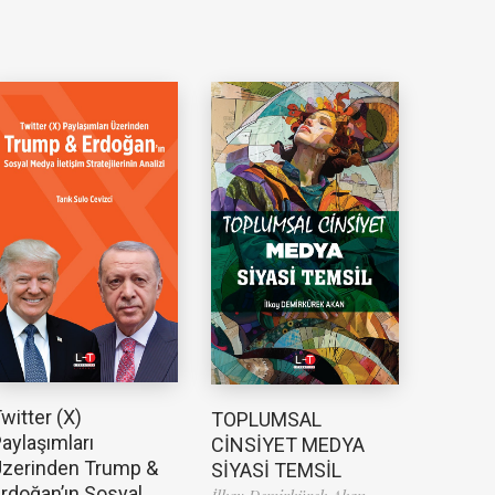
witter (X)
TOPLUMSAL
aylaşımları
CİNSİYET MEDYA
zerinden Trump &
SİYASİ TEMSİL
rdoğan’ın Sosyal