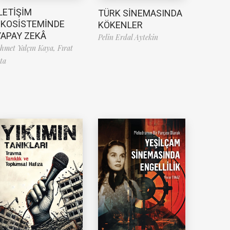
LETİŞİM
TÜRK SİNEMASINDA
EKOSİSTEMİNDE
KÖKENLER
YAPAY ZEKÂ
Pelin Erdal Aytekin
hmet Yalçın Kaya,
Fırat
ta