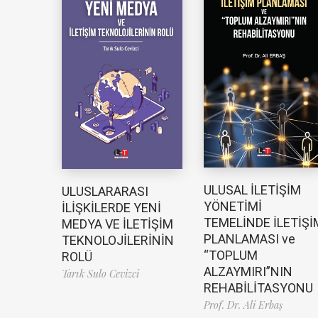
ULUSAL İLETİŞİM
ULUSLARARASI
YÖNETİMİ
İLİŞKİLERDE YENİ
TEMELİNDE İLETİŞİ
MEDYA VE İLETİŞİM
PLANLAMASI ve
TEKNOLOJİLERİNİN
“TOPLUM
ROLÜ
ALZAYMIRI”NIN
Tarık Sulo Cevizci
REHABİLİTASYONU
Prof. Dr. Ali Erbaş