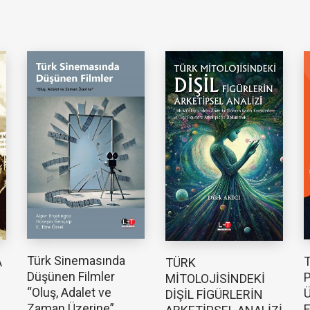
Türk Sinemasında
T
A
TÜRK
Düşünen Filmler
P
MİTOLOJİSİNDEKİ
“Oluş, Adalet ve
Ü
DİŞİL FİGÜRLERİN
Zaman Üzerine”
E