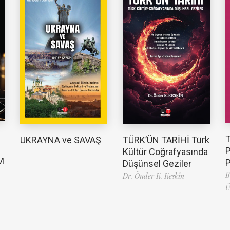
TÜRK’ÜN TARİHİ Türk
UKRAYNA ve SAVAŞ
Kültür Coğrafyasında
M
Düşünsel Geziler
B
Dr. Önder K. Keskin
Ü