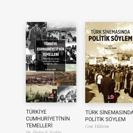
TÜRKİYE
TÜRK SİNEMASIND
CUMHURİYETİ’NİN
POLİTİK SÖYLEM
TEMELLERİ
Cem Yıldırım
Dr. Önder K. Keskin