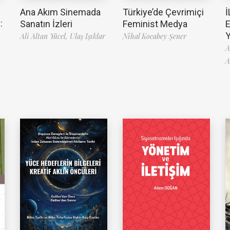
Ana Akım Sinemada
Türkiye’de Çevrimiçi
İ
:
Sanatın İzleri
Feminist Medya
Ali Altan Yücel,
Ulaş Işıklar
Nihal Kocabey Şener
A
A