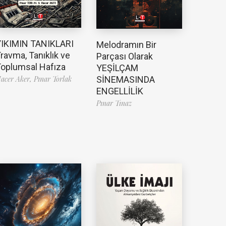
YIKIMIN TANIKLARI
Melodramın Bir
ravma, Tanıklık ve
Parçası Olarak
oplumsal Hafıza
YEŞİLÇAM
SİNEMASINDA
acer Aker,
Pınar Torlak
ENGELLİLİK
Pınar Tınaz