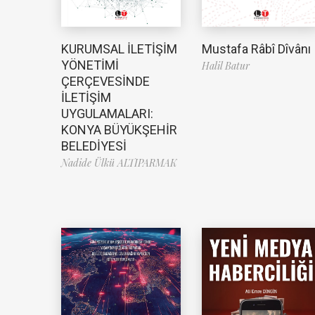
Mustafa Râbî Dîvânı
KURUMSAL İLETİŞİM
YÖNETİMİ
Halil Batur
ÇERÇEVESİNDE
İLETİŞİM
UYGULAMALARI:
KONYA BÜYÜKŞEHİR
BELEDİYESİ
Nadide Ülkü ALTIPARMAK