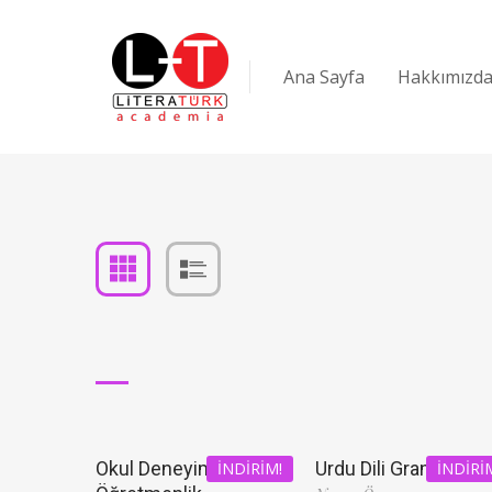
Ana Sayfa
Hakkımızd
Okul Deneyimi ve
Urdu Dili Grameri
İNDIRIM!
İNDIRI