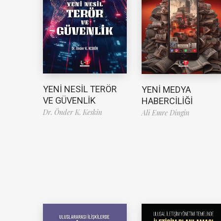
YENİ NESİL TERÖR
YENİ MEDYA
VE GÜVENLİK
HABERCİLİĞİ
Dr. Önder K. Keskin
Ali Emre Dingin