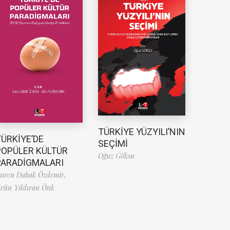
TÜRKİYE YÜZYILI’NIN
TÜRKİYE’DE
SEÇİMİ
POPÜLER KÜLTÜR
Oğuz Göksu
PARADİGMALARI
urcu Dabak Özdemir,
rün Yıldıran Önk