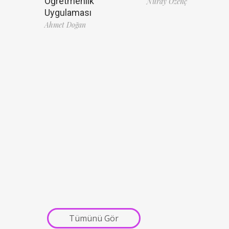
Öğretmenlik
Nuray Özenç
Uygulaması
Ahmet Doğan
Tümünü Gör