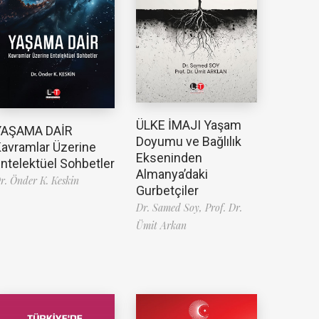
ÜLKE İMAJI Yaşam
YAŞAMA DAİR
Doyumu ve Bağlılık
avramlar Üzerine
Ekseninden
ntelektüel Sohbetler
Almanya’daki
r. Önder K. Keskin
Gurbetçiler
Dr. Samed Soy,
Prof. Dr.
Ümit Arkan