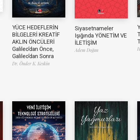
YÜCE HEDEFLERİN
Siyasetnameler
T
BİLGELERİ KREATİF
Işığında YÖNETİM VE
T
AKLIN ÖNCÜLERİ
İLETİŞİM
Galileo’dan Önce,
H
Adem Doğan
Galileo’dan Sonra
Dr. Önder K. Keskin