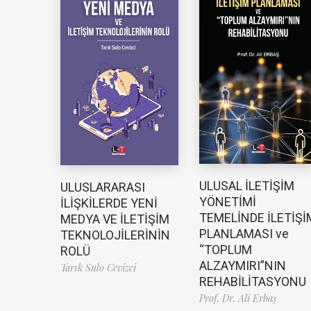
ULUSAL İLETİŞİM
ULUSLARARASI
YÖNETİMİ
İLİŞKİLERDE YENİ
TEMELİNDE İLETİŞİ
MEDYA VE İLETİŞİM
PLANLAMASI ve
TEKNOLOJİLERİNİN
“TOPLUM
ROLÜ
ALZAYMIRI”NIN
Tarık Sulo Cevizci
REHABİLİTASYONU
Prof. Dr. Ali Erbaş