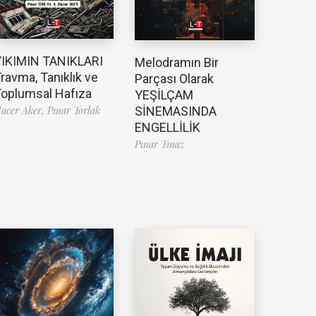
YIKIMIN TANIKLARI
Melodramın Bir
ravma, Tanıklık ve
Parçası Olarak
oplumsal Hafıza
YEŞİLÇAM
SİNEMASINDA
acer Aker,
Pınar Torlak
ENGELLİLİK
Pınar Tınaz