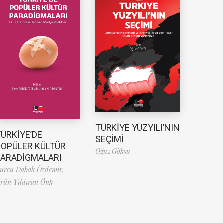
TÜRKİYE YÜZYILI’NIN
TÜRKİYE’DE
SEÇİMİ
POPÜLER KÜLTÜR
Oğuz Göksu
PARADİGMALARI
urcu Dabak Özdemir,
rün Yıldıran Önk