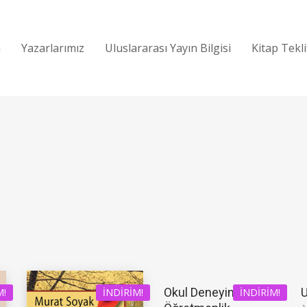
a
Yazarlarımız
Uluslararası Yayın Bilgisi
Kitap Tekl
Okul Deneyimi ve
U
M!
İNDIRIM!
İNDIRIM!