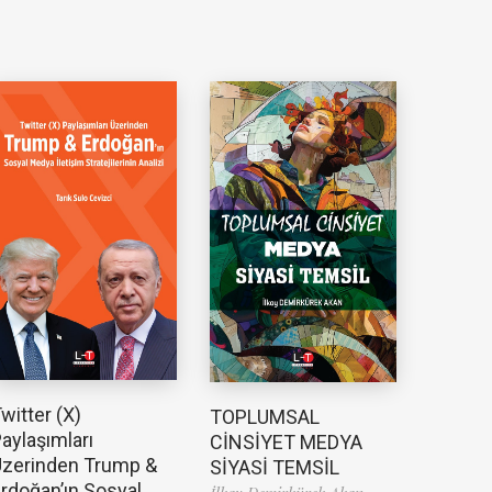
witter (X)
TOPLUMSAL
aylaşımları
CİNSİYET MEDYA
zerinden Trump &
SİYASİ TEMSİL
rdoğan’ın Sosyal