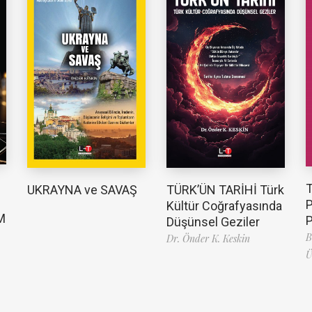
TÜRK’ÜN TARİHİ Türk
UKRAYNA ve SAVAŞ
Kültür Coğrafyasında
M
Düşünsel Geziler
B
Dr. Önder K. Keskin
Ü