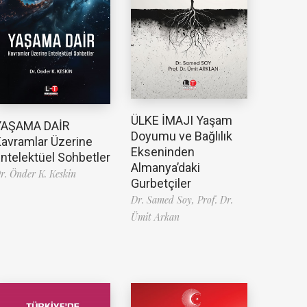
ÜLKE İMAJI Yaşam
YAŞAMA DAİR
Doyumu ve Bağlılık
avramlar Üzerine
Ekseninden
ntelektüel Sohbetler
Almanya’daki
r. Önder K. Keskin
Gurbetçiler
Dr. Samed Soy,
Prof. Dr.
Ümit Arkan