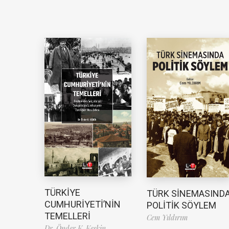
TÜRKİYE
TÜRK SİNEMASIND
CUMHURİYETİ’NİN
POLİTİK SÖYLEM
TEMELLERİ
Cem Yıldırım
Dr. Önder K. Keskin