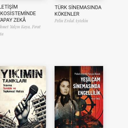
LETİŞİM
TÜRK SİNEMASINDA
EKOSİSTEMİNDE
KÖKENLER
YAPAY ZEKÂ
Pelin Erdal Aytekin
hmet Yalçın Kaya,
Fırat
ta