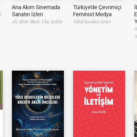
Ana Akım Sinemada
Türkiye’de Çevrimiçi
İ
:
Sanatın İzleri
Feminist Medya
Ali Altan Yücel,
Ulaş Işıklar
Nihal Kocabey Şener
A
A