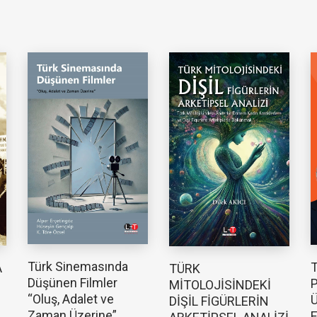
Türk Sinemasında
T
A
TÜRK
Düşünen Filmler
P
MİTOLOJİSİNDEKİ
“Oluş, Adalet ve
Ü
DİŞİL FİGÜRLERİN
Zaman Üzerine”
E