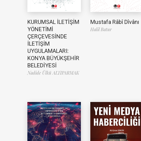
Mustafa Râbî Dîvânı
KURUMSAL İLETİŞİM
YÖNETİMİ
Halil Batur
ÇERÇEVESİNDE
İLETİŞİM
UYGULAMALARI:
KONYA BÜYÜKŞEHİR
BELEDİYESİ
Nadide Ülkü ALTIPARMAK