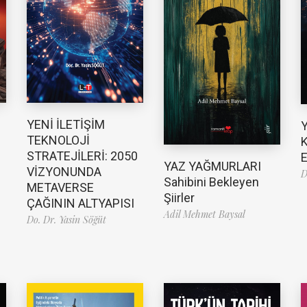
YENİ İLETİŞİM
TEKNOLOJİ
K
STRATEJİLERİ: 2050
E
YAZ YAĞMURLARI
VİZYONUNDA
D
Sahibini Bekleyen
METAVERSE
Şiirler
ÇAĞININ ALTYAPISI
Adil Mehmet Baysal
Do. Dr. Yasin Söğüt