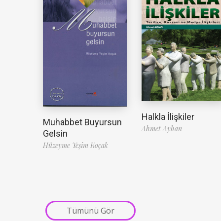
Halkla İlişkiler
Muhabbet Buyursun
Ahmet Ayhan
Gelsin
Hüzeyme Yeşim Koçak
Tümünü Gör