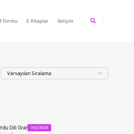
if Formu
E-Kitaplar
İletişim
rdu Dili Grameri
İNDIRIM!