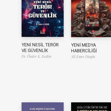
YENİ NESİL TERÖR
YENİ MEDYA
VE GÜVENLİK
HABERCİLİĞİ
Dr. Önder K. Keskin
Ali Emre Dingin