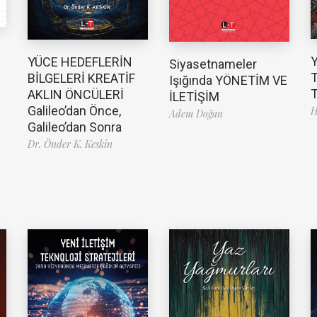
YÜCE HEDEFLERİN
Siyasetnameler
T
BİLGELERİ KREATİF
Işığında YÖNETİM VE
T
AKLIN ÖNCÜLERİ
İLETİŞİM
Galileo’dan Önce,
H
Adem Doğan
Galileo’dan Sonra
Dr. Önder K. Keskin