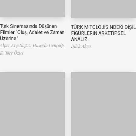
Türk Sinemasında Düşünen
TÜRK MİTOLOJİSİNDEKİ DİŞİL
Filmler “Oluş, Adalet ve Zaman
FİGÜRLERİN ARKETİPSEL
Üzerine”
ANALİZİ
Alper Erçetingöz,
Hüseyin Gençalp,
Dilek Akıcı
K. Töre Özsel