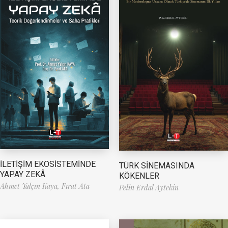
İLETİŞİM EKOSİSTEMİNDE
TÜRK SİNEMASINDA
YAPAY ZEKÂ
KÖKENLER
Ahmet Yalçın Kaya,
Fırat Ata
Pelin Erdal Aytekin