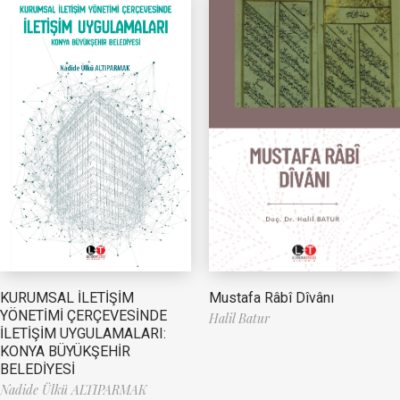
Mustafa Râbî Dîvânı
KURUMSAL İLETİŞİM
YÖNETİMİ ÇERÇEVESİNDE
Halil Batur
İLETİŞİM UYGULAMALARI:
KONYA BÜYÜKŞEHİR
BELEDİYESİ
Nadide Ülkü ALTIPARMAK