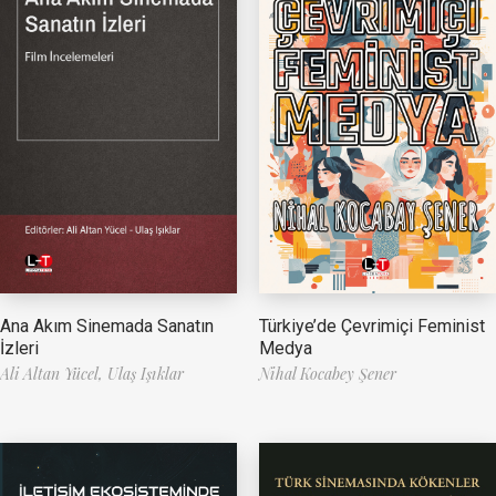
Ana Akım Sinemada Sanatın
Türkiye’de Çevrimiçi Feminist
İzleri
Medya
Ali Altan Yücel,
Ulaş Işıklar
Nihal Kocabey Şener