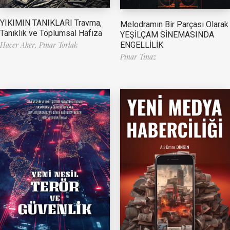
YIKIMIN TANIKLARI Travma,
Melodramın Bir Parçası Olarak
Tanıklık ve Toplumsal Hafıza
YEŞİLÇAM SİNEMASINDA
ENGELLİLİK
Hacer Aker,
Pınar Torlak
Pınar Tınaz