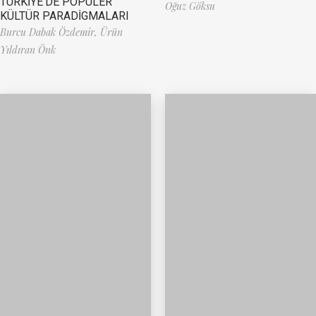
TÜRKİYE’DE POPÜLER
Oğuz Göksu
KÜLTÜR PARADİGMALARI
Burcu Dabak Özdemir,
Ürün
Yıldıran Önk