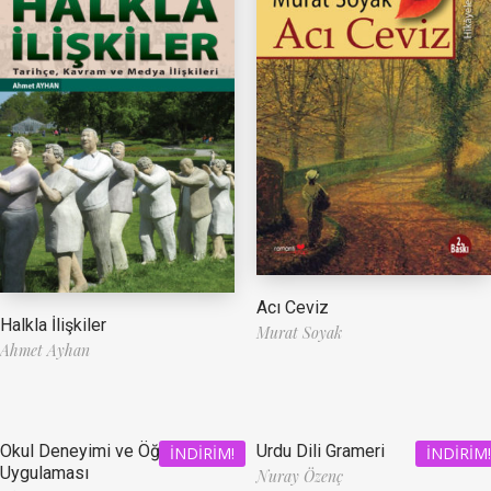
Acı Ceviz
Halkla İlişkiler
Murat Soyak
Ahmet Ayhan
Okul Deneyimi ve Öğretmenlik
Urdu Dili Grameri
İNDIRIM!
İNDIRIM!
Uygulaması
Nuray Özenç