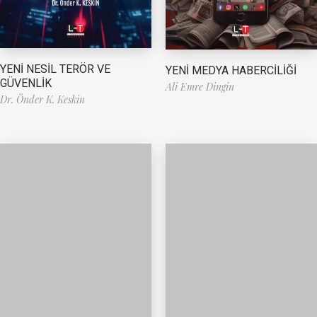
YENİ NESİL TERÖR VE
YENİ MEDYA HABERCİLİĞİ
GÜVENLİK
Ali Emre Dingin
Dr. Önder K. Keskin