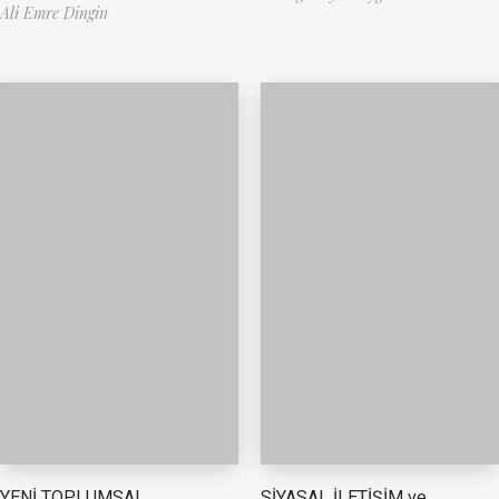
Ali Emre Dingin
YENİ TOPLUMSAL
SİYASAL İLETİŞİM ve