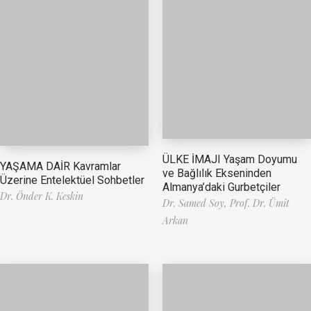
ÜLKE İMAJI Yaşam Doyumu
YAŞAMA DAİR Kavramlar
ve Bağlılık Ekseninden
Üzerine Entelektüel Sohbetler
Almanya’daki Gurbetçiler
Dr. Önder K. Keskin
Dr. Samed Soy,
Prof. Dr. Ümit
Arkan