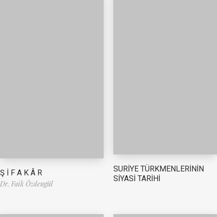
SURİYE TÜRKMENLERİNİN
Ş İ F A K Â R
SİYASİ TARİHİ
Dr. Faik Özdengül