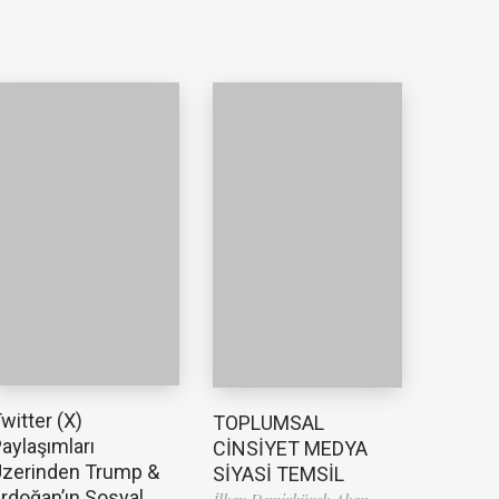
witter (X)
TOPLUMSAL
aylaşımları
CİNSİYET MEDYA
zerinden Trump &
SİYASİ TEMSİL
rdoğan’ın Sosyal