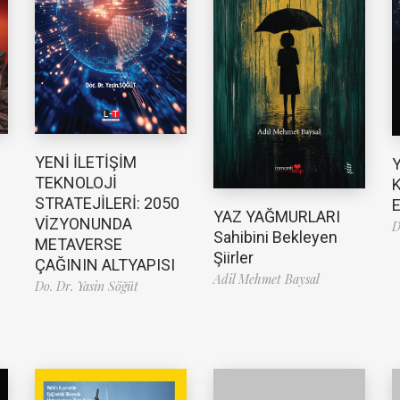
YENİ İLETİŞİM
TEKNOLOJİ
K
STRATEJİLERİ: 2050
E
YAZ YAĞMURLARI
VİZYONUNDA
D
Sahibini Bekleyen
METAVERSE
Şiirler
ÇAĞININ ALTYAPISI
Adil Mehmet Baysal
Do. Dr. Yasin Söğüt