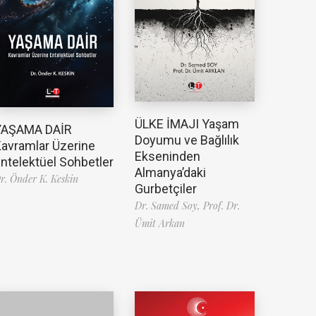
ÜLKE İMAJI Yaşam
YAŞAMA DAİR
Doyumu ve Bağlılık
avramlar Üzerine
Ekseninden
ntelektüel Sohbetler
Almanya’daki
r. Önder K. Keskin
Gurbetçiler
Dr. Samed Soy,
Prof. Dr.
Ümit Arkan