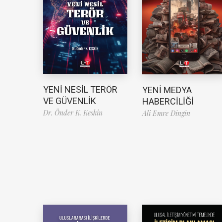
YENİ NESİL TERÖR
YENİ MEDYA
VE GÜVENLİK
HABERCİLİĞİ
Dr. Önder K. Keskin
Ali Emre Dingin