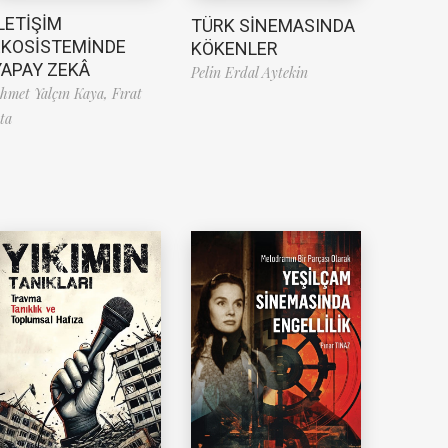
LETİŞİM
TÜRK SİNEMASINDA
EKOSİSTEMİNDE
KÖKENLER
YAPAY ZEKÂ
Pelin Erdal Aytekin
hmet Yalçın Kaya,
Fırat
ta