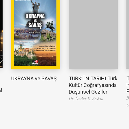
TÜRK’ÜN TARİHİ Türk
UKRAYNA ve SAVAŞ
Kültür Coğrafyasında
M
Düşünsel Geziler
B
Dr. Önder K. Keskin
Ü