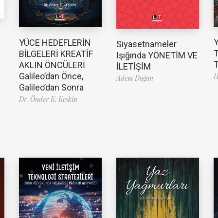
YÜCE HEDEFLERİN
Siyasetnameler
T
BİLGELERİ KREATİF
Işığında YÖNETİM VE
T
AKLIN ÖNCÜLERİ
İLETİŞİM
Galileo’dan Önce,
H
Adem Doğan
Galileo’dan Sonra
Dr. Önder K. Keskin