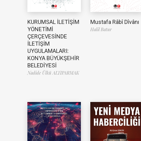
Mustafa Râbî Dîvânı
KURUMSAL İLETİŞİM
YÖNETİMİ
Halil Batur
ÇERÇEVESİNDE
İLETİŞİM
UYGULAMALARI:
KONYA BÜYÜKŞEHİR
BELEDİYESİ
Nadide Ülkü ALTIPARMAK