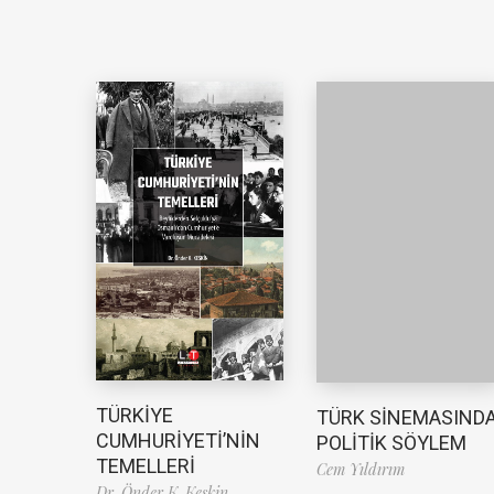
TÜRKİYE
TÜRK SİNEMASIND
CUMHURİYETİ’NİN
POLİTİK SÖYLEM
TEMELLERİ
Cem Yıldırım
Dr. Önder K. Keskin