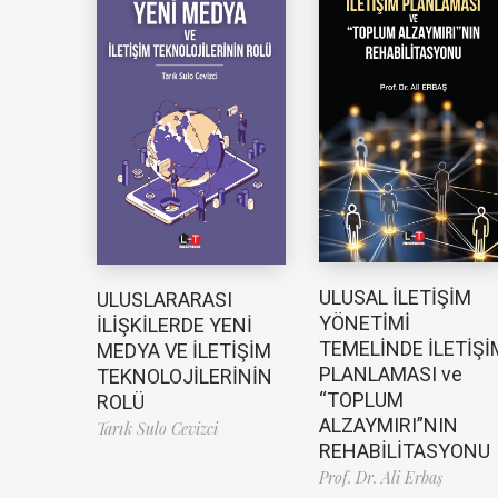
ULUSAL İLETİŞİM
ULUSLARARASI
YÖNETİMİ
İLİŞKİLERDE YENİ
TEMELİNDE İLETİŞİ
MEDYA VE İLETİŞİM
PLANLAMASI ve
TEKNOLOJİLERİNİN
“TOPLUM
ROLÜ
ALZAYMIRI”NIN
Tarık Sulo Cevizci
REHABİLİTASYONU
Prof. Dr. Ali Erbaş