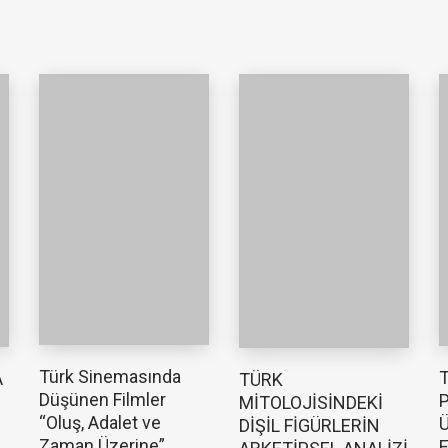
Türk Sinemasında
T
A
TÜRK
Düşünen Filmler
P
MİTOLOJİSİNDEKİ
“Oluş, Adalet ve
Ü
DİŞİL FİGÜRLERİN
Zaman Üzerine”
E