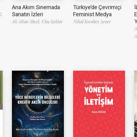
Ana Akım Sinemada
Türkiye’de Çevrimiçi
İ
:
Sanatın İzleri
Feminist Medya
Ali Altan Yücel,
Ulaş Işıklar
Nihal Kocabey Şener
A
A