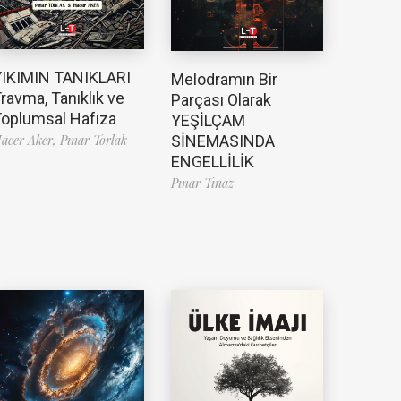
YIKIMIN TANIKLARI
Melodramın Bir
ravma, Tanıklık ve
Parçası Olarak
oplumsal Hafıza
YEŞİLÇAM
SİNEMASINDA
acer Aker,
Pınar Torlak
ENGELLİLİK
Pınar Tınaz