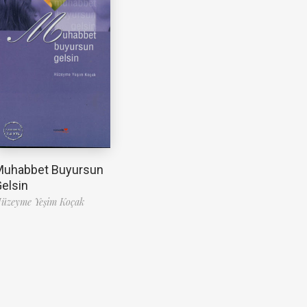
Muhabbet Buyursun
elsin
üzeyme Yeşim Koçak