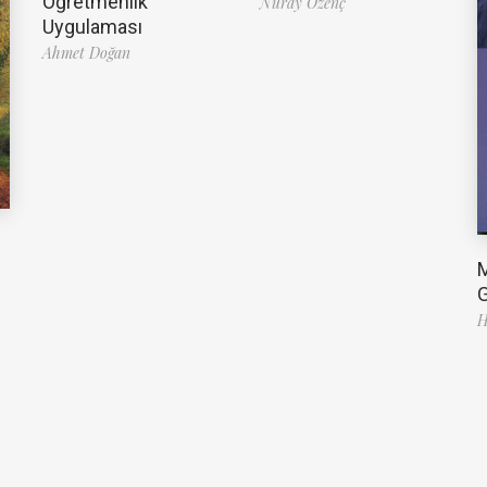
Öğretmenlik
Nuray Özenç
Uygulaması
Ahmet Doğan
G
H