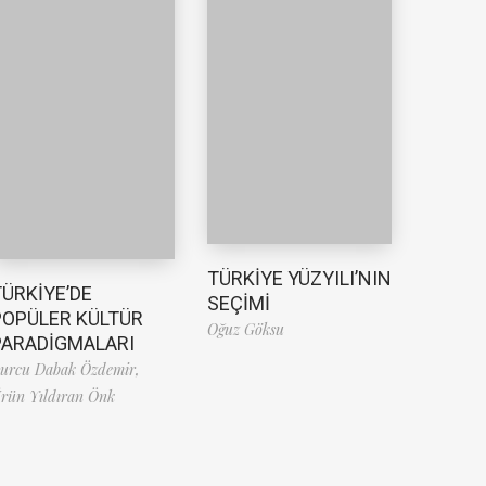
TÜRKİYE YÜZYILI’NIN
TÜRKİYE’DE
SEÇİMİ
POPÜLER KÜLTÜR
Oğuz Göksu
PARADİGMALARI
urcu Dabak Özdemir,
rün Yıldıran Önk