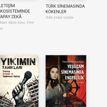
LETİŞİM
TÜRK SİNEMASINDA
EKOSİSTEMİNDE
KÖKENLER
YAPAY ZEKÂ
Pelin Erdal Aytekin
hmet Yalçın Kaya,
Fırat
ta