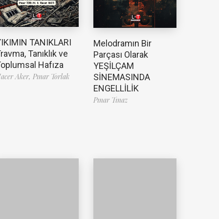
YIKIMIN TANIKLARI
Melodramın Bir
ravma, Tanıklık ve
Parçası Olarak
oplumsal Hafıza
YEŞİLÇAM
SİNEMASINDA
acer Aker,
Pınar Torlak
ENGELLİLİK
Pınar Tınaz