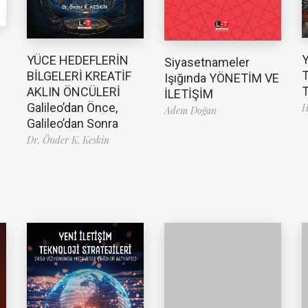
YÜCE HEDEFLERİN
Siyasetnameler
T
BİLGELERİ KREATİF
Işığında YÖNETİM VE
T
AKLIN ÖNCÜLERİ
İLETİŞİM
Galileo’dan Önce,
H
Adem Doğan
Galileo’dan Sonra
Dr. Önder K. Keskin