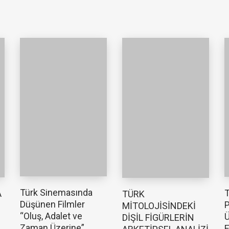
Türk Sinemasında
T
A
TÜRK
Düşünen Filmler
P
MİTOLOJİSİNDEKİ
“Oluş, Adalet ve
Ü
DİŞİL FİGÜRLERİN
Zaman Üzerine”
E