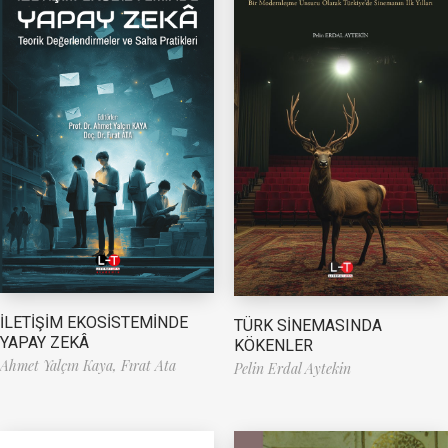
İLETİŞİM EKOSİSTEMİNDE
TÜRK SİNEMASINDA
YAPAY ZEKÂ
KÖKENLER
Ahmet Yalçın Kaya,
Fırat Ata
Pelin Erdal Aytekin