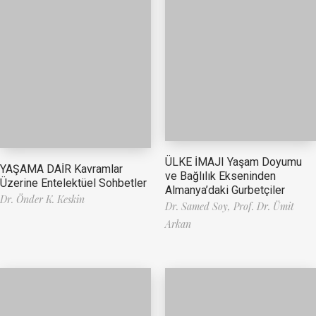
ÜLKE İMAJI Yaşam Doyumu
YAŞAMA DAİR Kavramlar
ve Bağlılık Ekseninden
Üzerine Entelektüel Sohbetler
Almanya’daki Gurbetçiler
Dr. Önder K. Keskin
Dr. Samed Soy,
Prof. Dr. Ümit
Arkan