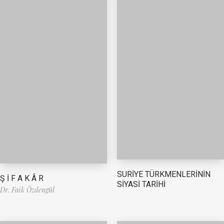
SURİYE TÜRKMENLERİNİN
Ş İ F A K Â R
SİYASİ TARİHİ
Dr. Faik Özdengül