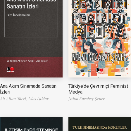
Ana Akım Sinemada Sanatın
Türkiye’de Çevrimiçi Feminist
İzleri
Medya
Ali Altan Yücel,
Ulaş Işıklar
Nihal Kocabey Şener