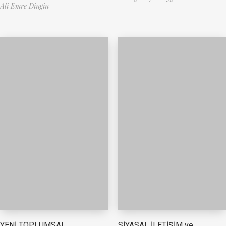
Ali Emre Dingin
YENİ TOPLUMSAL
SİYASAL İLETİŞİM ve