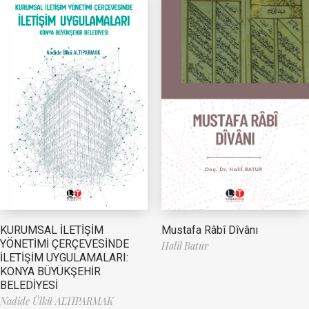
Mustafa Râbî Dîvânı
KURUMSAL İLETİŞİM
YÖNETİMİ ÇERÇEVESİNDE
Halil Batur
İLETİŞİM UYGULAMALARI:
KONYA BÜYÜKŞEHİR
BELEDİYESİ
Nadide Ülkü ALTIPARMAK