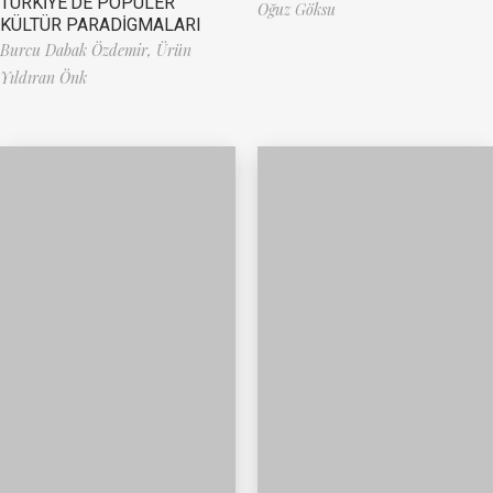
TÜRKİYE’DE POPÜLER
Oğuz Göksu
KÜLTÜR PARADİGMALARI
Burcu Dabak Özdemir,
Ürün
Yıldıran Önk