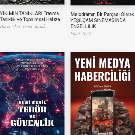
YIKIMIN TANIKLARI Travma,
Melodramın Bir Parçası Olarak
Tanıklık ve Toplumsal Hafıza
YEŞİLÇAM SİNEMASINDA
ENGELLİLİK
Hacer Aker,
Pınar Torlak
Pınar Tınaz