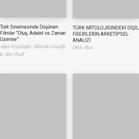
Türk Sinemasında Düşünen
TÜRK MİTOLOJİSİNDEKİ DİŞİL
Filmler “Oluş, Adalet ve Zaman
FİGÜRLERİN ARKETİPSEL
Üzerine”
ANALİZİ
Alper Erçetingöz,
Hüseyin Gençalp,
Dilek Akıcı
K. Töre Özsel