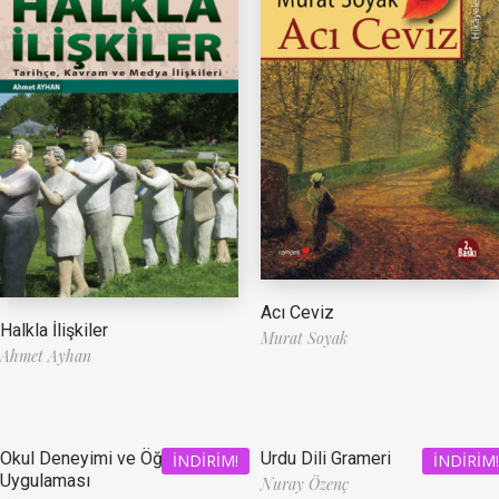
Acı Ceviz
Halkla İlişkiler
Murat Soyak
Ahmet Ayhan
Okul Deneyimi ve Öğretmenlik
Urdu Dili Grameri
İNDIRIM!
İNDIRIM!
Uygulaması
Nuray Özenç