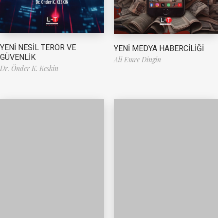
YENİ NESİL TERÖR VE
YENİ MEDYA HABERCİLİĞİ
GÜVENLİK
Ali Emre Dingin
Dr. Önder K. Keskin