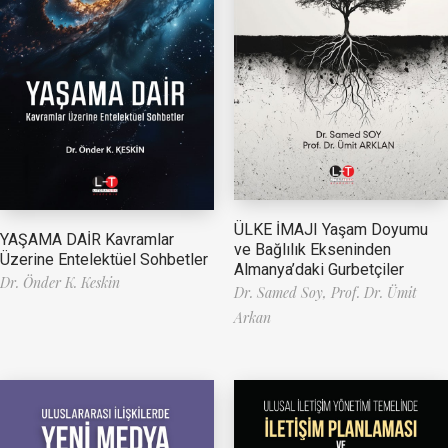
ÜLKE İMAJI Yaşam Doyumu
YAŞAMA DAİR Kavramlar
ve Bağlılık Ekseninden
Üzerine Entelektüel Sohbetler
Almanya’daki Gurbetçiler
Dr. Önder K. Keskin
Dr. Samed Soy,
Prof. Dr. Ümit
Arkan