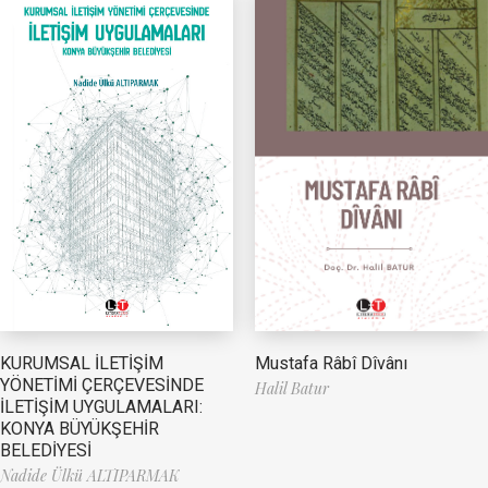
Mustafa Râbî Dîvânı
KURUMSAL İLETİŞİM
YÖNETİMİ ÇERÇEVESİNDE
Halil Batur
İLETİŞİM UYGULAMALARI:
KONYA BÜYÜKŞEHİR
BELEDİYESİ
Nadide Ülkü ALTIPARMAK