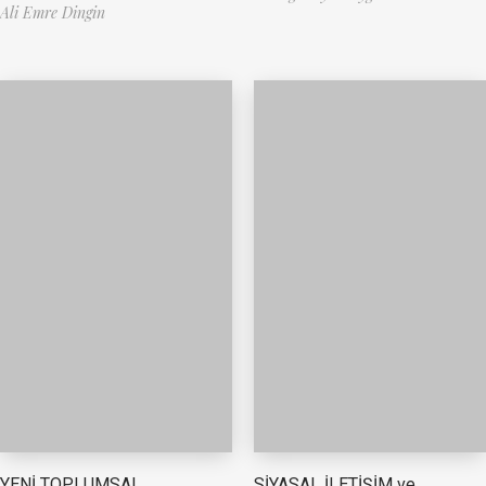
Ali Emre Dingin
YENİ TOPLUMSAL
SİYASAL İLETİŞİM ve