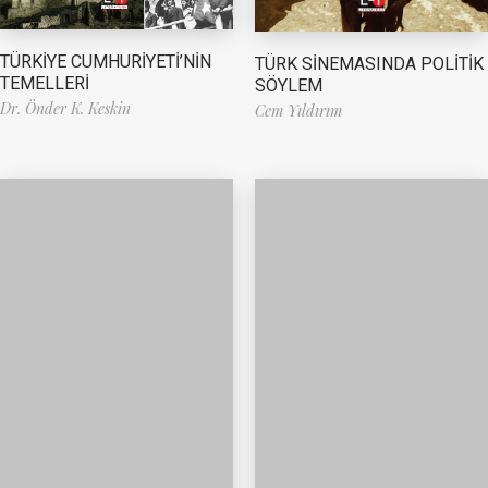
TÜRKİYE CUMHURİYETİ’NİN
TÜRK SİNEMASINDA POLİTİK
TEMELLERİ
SÖYLEM
Dr. Önder K. Keskin
Cem Yıldırım