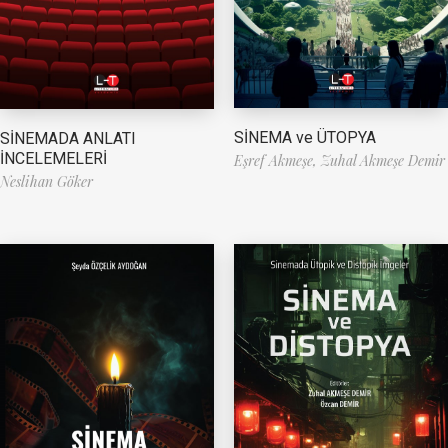
SİNEMA ve ÜTOPYA
SİNEMADA ANLATI
İNCELEMELERİ
Eşref Akmeşe,
Zuhal Akmeşe Demir
Neslihan Göker