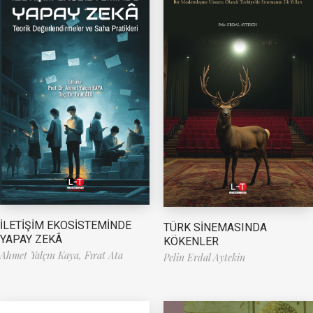
İLETİŞİM EKOSİSTEMİNDE
TÜRK SİNEMASINDA
YAPAY ZEKÂ
KÖKENLER
Ahmet Yalçın Kaya,
Fırat Ata
Pelin Erdal Aytekin