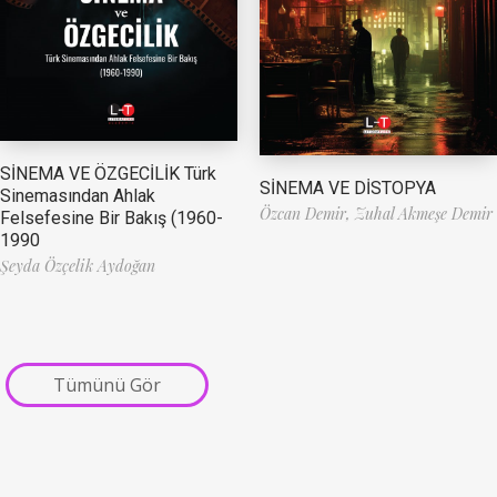
SİNEMA VE ÖZGECİLİK Türk
SİNEMA VE DİSTOPYA
Sinemasından Ahlak
Özcan Demir,
Zuhal Akmeşe Demir
Felsefesine Bir Bakış (1960-
1990
Şeyda Özçelik Aydoğan
Tümünü Gör