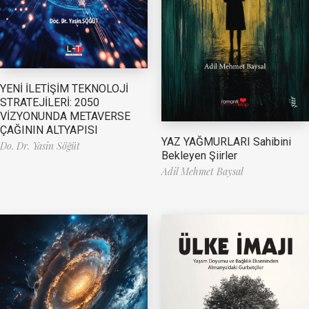
YENİ İLETİŞİM TEKNOLOJİ
STRATEJİLERİ: 2050
VİZYONUNDA METAVERSE
ÇAĞININ ALTYAPISI
YAZ YAĞMURLARI Sahibini
Do. Dr. Yasin Söğüt
Bekleyen Şiirler
Adil Mehmet Baysal