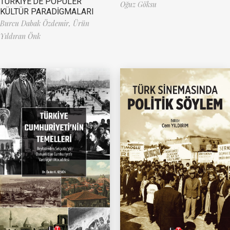
TÜRKİYE’DE POPÜLER
Oğuz Göksu
KÜLTÜR PARADİGMALARI
Burcu Dabak Özdemir,
Ürün
Yıldıran Önk