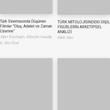
Türk Sinemasında Düşünen
TÜRK MİTOLOJİSİNDEKİ DİŞİL
Filmler “Oluş, Adalet ve Zaman
FİGÜRLERİN ARKETİPSEL
Üzerine”
ANALİZİ
Alper Erçetingöz,
Hüseyin Gençalp,
Dilek Akıcı
K. Töre Özsel