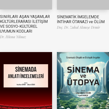
SINIRLARI AŞAN YAŞAMLAR
SİNEMATİK İMGELEMDE
KÜLTÜRLERARASI İLETİŞİM
İNTİHAR ÖTANAZİ ve ÖLÜM
VE SOSYO-KÜLTÜREL
Doç. Dr. Zuhal Akmeşe Demir
UYUMUN KODLARI
Dr. Hüsna Yılmaz