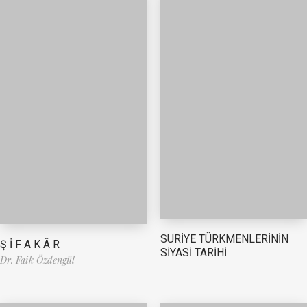
SURİYE TÜRKMENLERİNİN
Ş İ F A K Â R
SİYASİ TARİHİ
Dr. Faik Özdengül