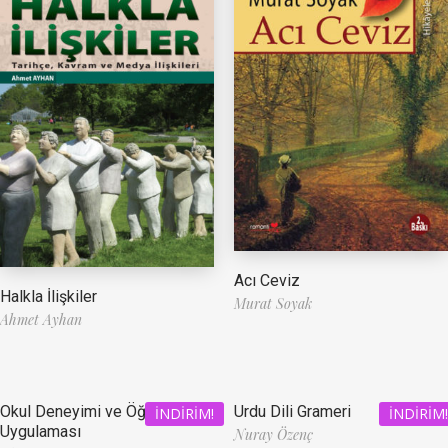
Acı Ceviz
Halkla İlişkiler
Murat Soyak
Ahmet Ayhan
Okul Deneyimi ve Öğretmenlik
Urdu Dili Grameri
İNDIRIM!
İNDIRIM!
Uygulaması
Nuray Özenç