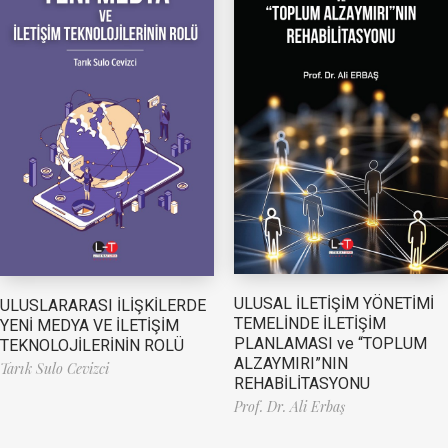
ULUSAL İLETİŞİM YÖNETİMİ
ULUSLARARASI İLİŞKİLERDE
TEMELİNDE İLETİŞİM
YENİ MEDYA VE İLETİŞİM
PLANLAMASI ve “TOPLUM
TEKNOLOJİLERİNİN ROLÜ
ALZAYMIRI”NIN
Tarık Sulo Cevizci
REHABİLİTASYONU
Prof. Dr. Ali Erbaş