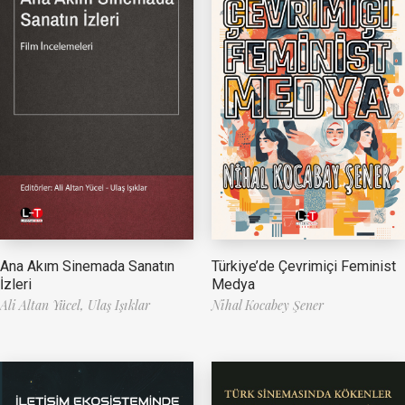
Ana Akım Sinemada Sanatın
Türkiye’de Çevrimiçi Feminist
İzleri
Medya
Ali Altan Yücel,
Ulaş Işıklar
Nihal Kocabey Şener