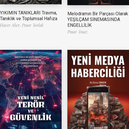
YIKIMIN TANIKLARI Travma,
Melodramın Bir Parçası Olarak
Tanıklık ve Toplumsal Hafıza
YEŞİLÇAM SİNEMASINDA
ENGELLİLİK
Hacer Aker,
Pınar Torlak
Pınar Tınaz