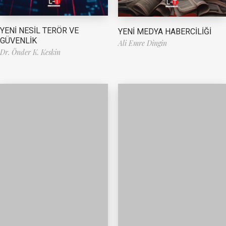
YENİ NESİL TERÖR VE
YENİ MEDYA HABERCİLİĞİ
GÜVENLİK
Ali Emre Dingin
Dr. Önder K. Keskin