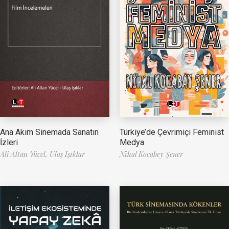
Ana Akım Sinemada Sanatın
Türkiye’de Çevrimiçi Feminist
İzleri
Medya
Ali Altan Yücel,
Ulaş Işıklar
Nihal Kocabey Şener