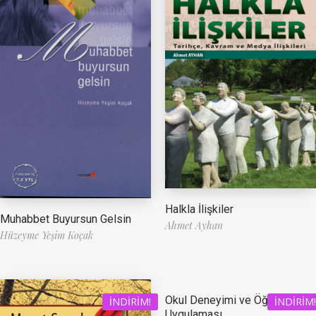
Halkla İlişkiler
Muhabbet Buyursun Gelsin
Ahmet Ayhan
Hüzeyme Yeşim Koçak
Okul Deneyimi ve Öğretmenlik
İNDIRIM!
İNDIRIM!
Uygulaması