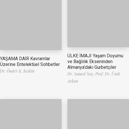
ÜLKE İMAJI Yaşam Doyumu
YAŞAMA DAİR Kavramlar
ve Bağlılık Ekseninden
Üzerine Entelektüel Sohbetler
Almanya’daki Gurbetçiler
Dr. Önder K. Keskin
Dr. Samed Soy,
Prof. Dr. Ümit
Arkan