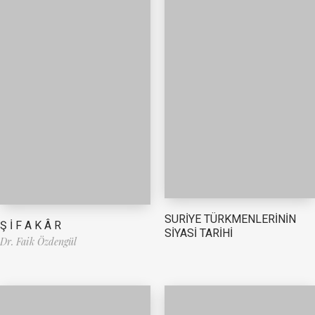
SURİYE TÜRKMENLERİNİN
Ş İ F A K Â R
SİYASİ TARİHİ
Dr. Faik Özdengül