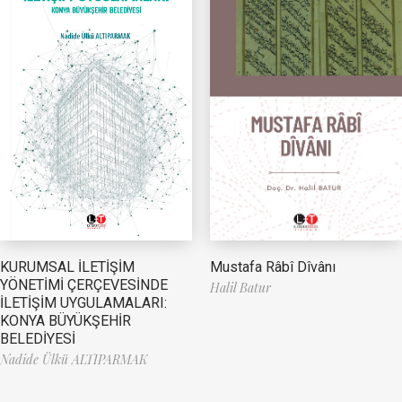
Mustafa Râbî Dîvânı
KURUMSAL İLETİŞİM
YÖNETİMİ ÇERÇEVESİNDE
Halil Batur
İLETİŞİM UYGULAMALARI:
KONYA BÜYÜKŞEHİR
BELEDİYESİ
Nadide Ülkü ALTIPARMAK