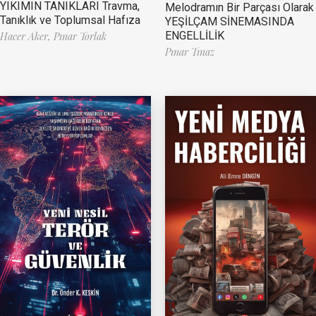
YIKIMIN TANIKLARI Travma,
Melodramın Bir Parçası Olarak
Tanıklık ve Toplumsal Hafıza
YEŞİLÇAM SİNEMASINDA
ENGELLİLİK
Hacer Aker,
Pınar Torlak
Pınar Tınaz