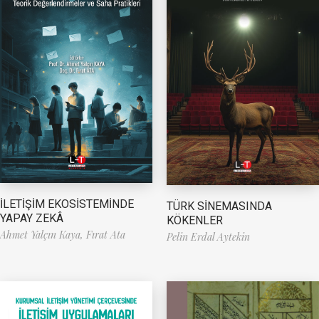
İLETİŞİM EKOSİSTEMİNDE
TÜRK SİNEMASINDA
YAPAY ZEKÂ
KÖKENLER
Ahmet Yalçın Kaya,
Fırat Ata
Pelin Erdal Aytekin