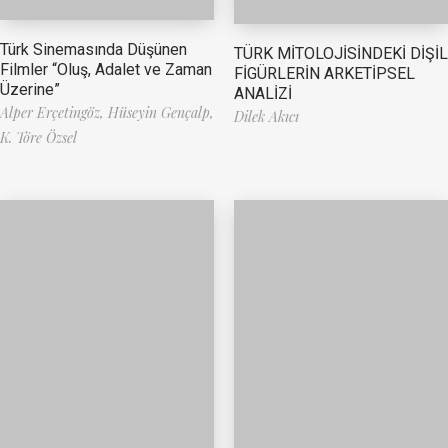
Türk Sinemasında Düşünen
TÜRK MİTOLOJİSİNDEKİ DİŞİL
Filmler “Oluş, Adalet ve Zaman
FİGÜRLERİN ARKETİPSEL
Üzerine”
ANALİZİ
Alper Erçetingöz,
Hüseyin Gençalp,
Dilek Akıcı
K. Töre Özsel