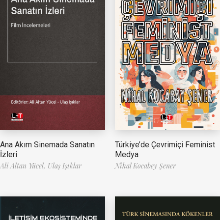
Ana Akım Sinemada Sanatın
Türkiye’de Çevrimiçi Feminist
İzleri
Medya
Ali Altan Yücel,
Ulaş Işıklar
Nihal Kocabey Şener