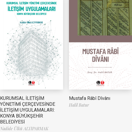
Mustafa Râbî Dîvânı
KURUMSAL İLETİŞİM
YÖNETİMİ ÇERÇEVESİNDE
Halil Batur
İLETİŞİM UYGULAMALARI:
KONYA BÜYÜKŞEHİR
BELEDİYESİ
Nadide Ülkü ALTIPARMAK