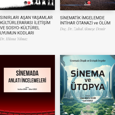
SINIRLARI AŞAN YAŞAMLAR
SİNEMATİK İMGELEMDE
KÜLTÜRLERARASI İLETİŞİM
İNTİHAR ÖTANAZİ ve ÖLÜM
VE SOSYO-KÜLTÜREL
Doç. Dr. Zuhal Akmeşe Demir
UYUMUN KODLARI
Dr. Hüsna Yılmaz