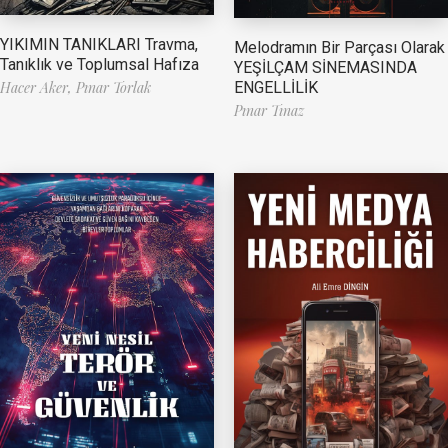
YIKIMIN TANIKLARI Travma,
Melodramın Bir Parçası Olarak
Tanıklık ve Toplumsal Hafıza
YEŞİLÇAM SİNEMASINDA
ENGELLİLİK
Hacer Aker,
Pınar Torlak
Pınar Tınaz