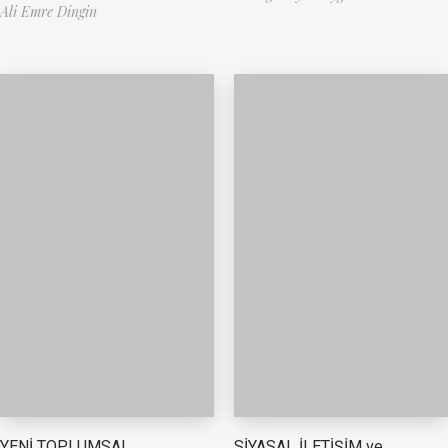
Ali Emre Dingin
YENİ TOPLUMSAL
SİYASAL İLETİŞİM ve