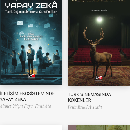
İLETİŞİM EKOSİSTEMİNDE
TÜRK SİNEMASINDA
YAPAY ZEKÂ
KÖKENLER
Ahmet Yalçın Kaya,
Fırat Ata
Pelin Erdal Aytekin