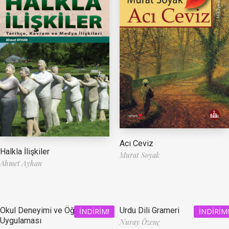
Acı Ceviz
Halkla İlişkiler
Murat Soyak
Ahmet Ayhan
Okul Deneyimi ve Öğretmenlik
Urdu Dili Grameri
İNDIRIM!
İNDIRIM!
Uygulaması
Nuray Özenç