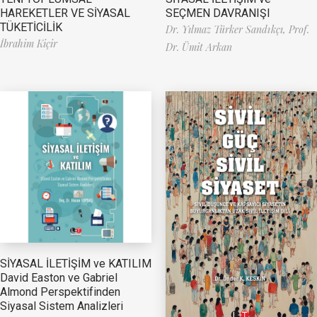
HAREKETLER VE SİYASAL
SEÇMEN DAVRANIŞI
TÜKETİCİLİK
Dr. Yılmaz Türker Sandıkçı,
Prof.
İbrahim Kiçir
Dr. Ümit Arkan
SİYASAL İLETİŞİM ve KATILIM
David Easton ve Gabriel
Almond Perspektifinden
Siyasal Sistem Analizleri