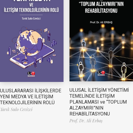
ULUSAL İLETİŞİM YÖNETİMİ
ULUSLARARASI İLİŞKİLERDE
TEMELİNDE İLETİŞİM
YENİ MEDYA VE İLETİŞİM
PLANLAMASI ve “TOPLUM
TEKNOLOJİLERİNİN ROLÜ
ALZAYMIRI”NIN
Tarık Sulo Cevizci
REHABİLİTASYONU
Prof. Dr. Ali Erbaş