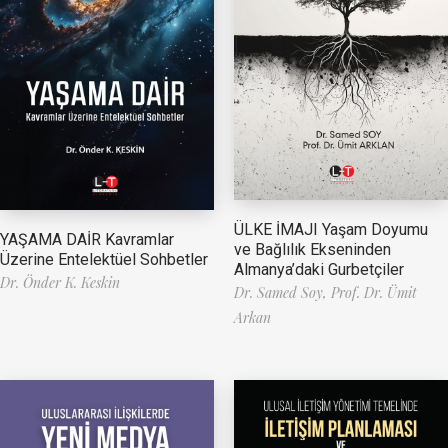
ÜLKE İMAJI Yaşam Doyumu
YAŞAMA DAİR Kavramlar
ve Bağlılık Ekseninden
Üzerine Entelektüel Sohbetler
Almanya’daki Gurbetçiler
Dr. Önder K. Keskin
Dr. Samed Soy,
Prof. Dr. Ümit
Arkan