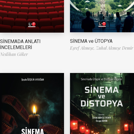
SİNEMA ve ÜTOPYA
SİNEMADA ANLATI
İNCELEMELERİ
Eşref Akmeşe,
Zuhal Akmeşe Demir
Neslihan Göker