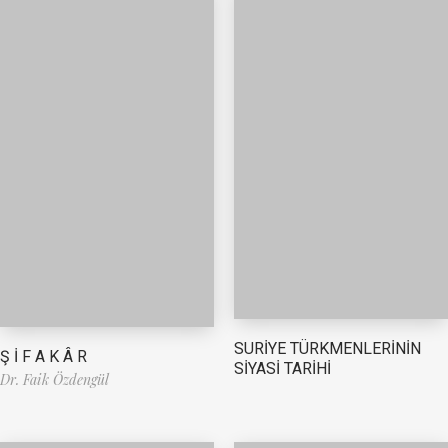
SURİYE TÜRKMENLERİNİN
Ş İ F A K Â R
SİYASİ TARİHİ
Dr. Faik Özdengül