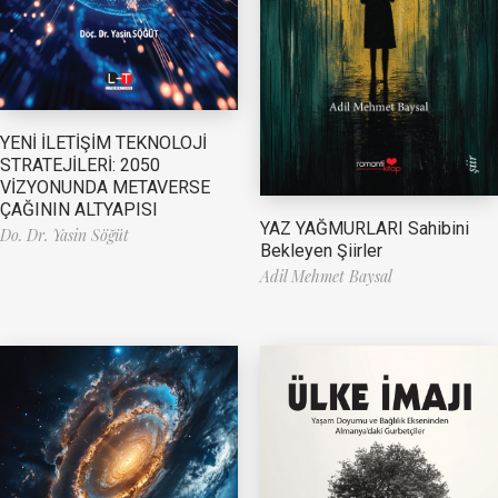
YENİ İLETİŞİM TEKNOLOJİ
STRATEJİLERİ: 2050
VİZYONUNDA METAVERSE
ÇAĞININ ALTYAPISI
YAZ YAĞMURLARI Sahibini
Do. Dr. Yasin Söğüt
Bekleyen Şiirler
Adil Mehmet Baysal