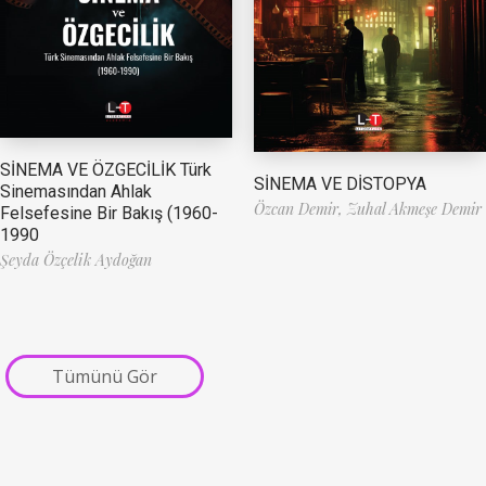
SİNEMA VE ÖZGECİLİK Türk
SİNEMA VE DİSTOPYA
Sinemasından Ahlak
Özcan Demir,
Zuhal Akmeşe Demir
Felsefesine Bir Bakış (1960-
1990
Şeyda Özçelik Aydoğan
Tümünü Gör