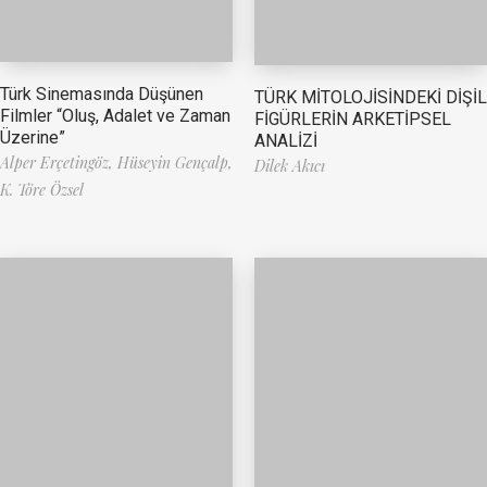
Türk Sinemasında Düşünen
TÜRK MİTOLOJİSİNDEKİ DİŞİL
Filmler “Oluş, Adalet ve Zaman
FİGÜRLERİN ARKETİPSEL
Üzerine”
ANALİZİ
Alper Erçetingöz,
Hüseyin Gençalp,
Dilek Akıcı
K. Töre Özsel