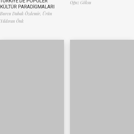
TÜRKİYE’DE POPÜLER
Oğuz Göksu
KÜLTÜR PARADİGMALARI
Burcu Dabak Özdemir,
Ürün
Yıldıran Önk