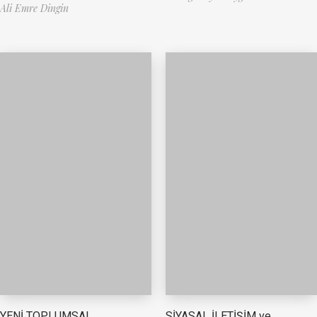
Ali Emre Dingin
YENİ TOPLUMSAL
SİYASAL İLETİŞİM ve