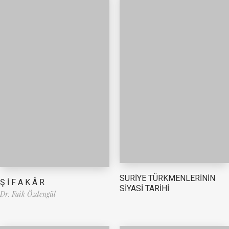
SURİYE TÜRKMENLERİNİN
Ş İ F A K Â R
SİYASİ TARİHİ
Dr. Faik Özdengül