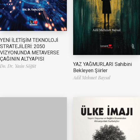
YENİ İLETİŞİM TEKNOLOJİ
STRATEJİLERİ: 2050
VİZYONUNDA METAVERSE
ÇAĞININ ALTYAPISI
YAZ YAĞMURLARI Sahibini
Do. Dr. Yasin Söğüt
Bekleyen Şiirler
Adil Mehmet Baysal