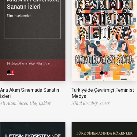
Ana Akım Sinemada Sanatın
Türkiye’de Çevrimiçi Feminist
İzleri
Medya
Ali Altan Yücel,
Ulaş Işıklar
Nihal Kocabey Şener