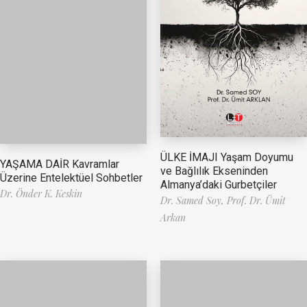
ÜLKE İMAJI Yaşam Doyumu
YAŞAMA DAİR Kavramlar
ve Bağlılık Ekseninden
Üzerine Entelektüel Sohbetler
Almanya’daki Gurbetçiler
Dr. Önder K. Keskin
Dr. Samed Soy,
Prof. Dr. Ümit
Arkan