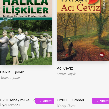
Acı Ceviz
Halkla İlişkiler
Murat Soyak
Ahmet Ayhan
Okul Deneyimi ve Öğretmenlik
Urdu Dili Grameri
İNDIRIM!
İNDIRIM!
Uygulaması
Nuray Özenç