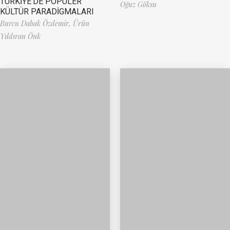
TÜRKİYE’DE POPÜLER
Oğuz Göksu
KÜLTÜR PARADİGMALARI
Burcu Dabak Özdemir,
Ürün
Yıldıran Önk