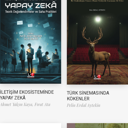
İLETİŞİM EKOSİSTEMİNDE
TÜRK SİNEMASINDA
YAPAY ZEKÂ
KÖKENLER
Ahmet Yalçın Kaya,
Fırat Ata
Pelin Erdal Aytekin