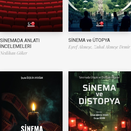
SİNEMA ve ÜTOPYA
SİNEMADA ANLATI
İNCELEMELERİ
Eşref Akmeşe,
Zuhal Akmeşe Demir
Neslihan Göker