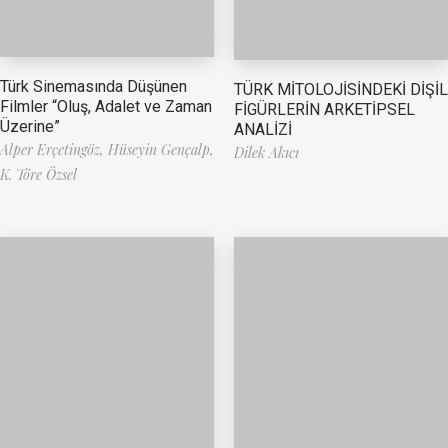
Türk Sinemasında Düşünen
TÜRK MİTOLOJİSİNDEKİ DİŞİL
Filmler “Oluş, Adalet ve Zaman
FİGÜRLERİN ARKETİPSEL
Üzerine”
ANALİZİ
Alper Erçetingöz,
Hüseyin Gençalp,
Dilek Akıcı
K. Töre Özsel