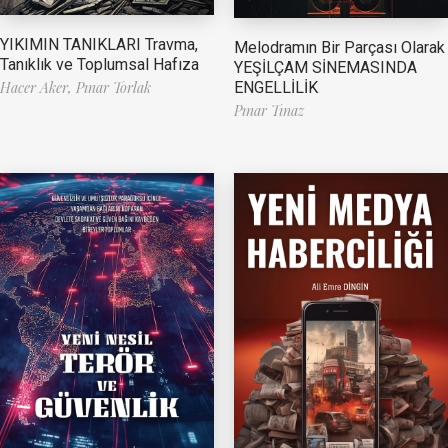
YIKIMIN TANIKLARI Travma,
Melodramın Bir Parçası Olarak
Tanıklık ve Toplumsal Hafıza
YEŞİLÇAM SİNEMASINDA
ENGELLİLİK
Hacer Aker,
Pınar Torlak
Pınar Tınaz