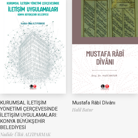
Mustafa Râbî Dîvânı
KURUMSAL İLETİŞİM
YÖNETİMİ ÇERÇEVESİNDE
Halil Batur
İLETİŞİM UYGULAMALARI:
KONYA BÜYÜKŞEHİR
BELEDİYESİ
Nadide Ülkü ALTIPARMAK