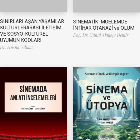
SINIRLARI AŞAN YAŞAMLAR
SİNEMATİK İMGELEMDE
KÜLTÜRLERARASI İLETİŞİM
İNTİHAR ÖTANAZİ ve ÖLÜM
VE SOSYO-KÜLTÜREL
Doç. Dr. Zuhal Akmeşe Demir
UYUMUN KODLARI
Dr. Hüsna Yılmaz