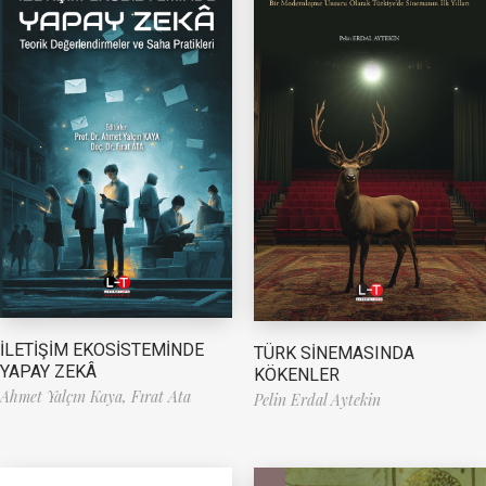
İLETİŞİM EKOSİSTEMİNDE
TÜRK SİNEMASINDA
YAPAY ZEKÂ
KÖKENLER
Ahmet Yalçın Kaya,
Fırat Ata
Pelin Erdal Aytekin