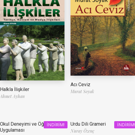
Acı Ceviz
Halkla İlişkiler
Murat Soyak
Ahmet Ayhan
Okul Deneyimi ve Öğretmenlik
Urdu Dili Grameri
İNDIRIM!
İNDIRIM!
Uygulaması
Nuray Özenç