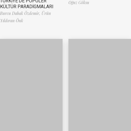
TÜRKİYE’DE POPÜLER
Oğuz Göksu
KÜLTÜR PARADİGMALARI
Burcu Dabak Özdemir,
Ürün
Yıldıran Önk