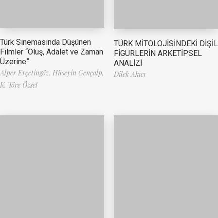
Türk Sinemasında Düşünen
TÜRK MİTOLOJİSİNDEKİ DİŞİL
Filmler “Oluş, Adalet ve Zaman
FİGÜRLERİN ARKETİPSEL
Üzerine”
ANALİZİ
Alper Erçetingöz,
Hüseyin Gençalp,
Dilek Akıcı
K. Töre Özsel