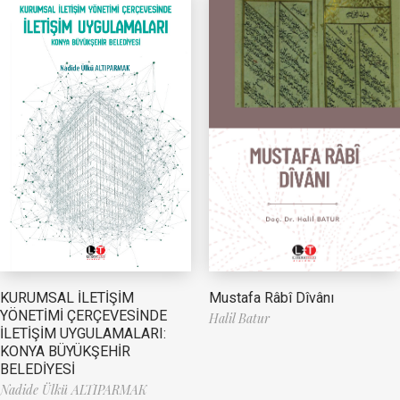
Mustafa Râbî Dîvânı
KURUMSAL İLETİŞİM
YÖNETİMİ ÇERÇEVESİNDE
Halil Batur
İLETİŞİM UYGULAMALARI:
KONYA BÜYÜKŞEHİR
BELEDİYESİ
Nadide Ülkü ALTIPARMAK