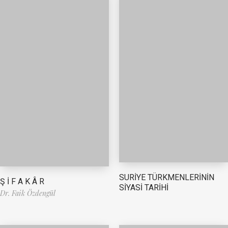
SURİYE TÜRKMENLERİNİN
Ş İ F A K Â R
SİYASİ TARİHİ
Dr. Faik Özdengül