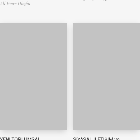
Ali Emre Dingin
YENİ TOPLUMSAL
SİYASAL İLETİŞİM ve