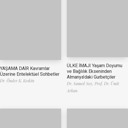
ÜLKE İMAJI Yaşam Doyumu
YAŞAMA DAİR Kavramlar
ve Bağlılık Ekseninden
Üzerine Entelektüel Sohbetler
Almanya’daki Gurbetçiler
Dr. Önder K. Keskin
Dr. Samed Soy,
Prof. Dr. Ümit
Arkan