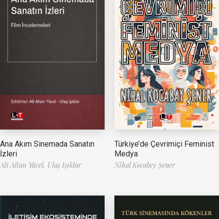
Ana Akım Sinemada Sanatın
Türkiye’de Çevrimiçi Feminist
İzleri
Medya
Ali Altan Yücel,
Ulaş Işıklar
Nihal Kocabey Şener