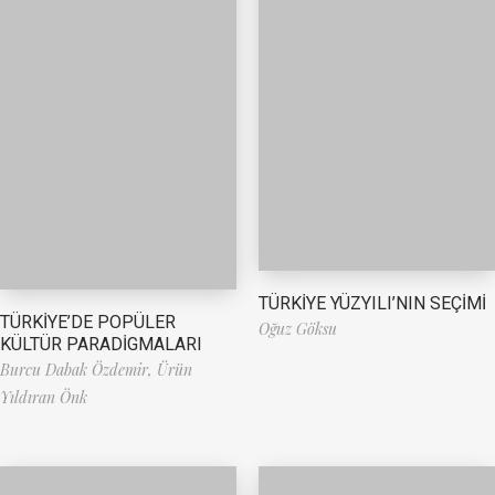
TÜRKİYE YÜZYILI’NIN SEÇİMİ
TÜRKİYE’DE POPÜLER
Oğuz Göksu
KÜLTÜR PARADİGMALARI
Burcu Dabak Özdemir,
Ürün
Yıldıran Önk