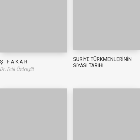
SURİYE TÜRKMENLERİNİN
Ş İ F A K Â R
SİYASİ TARİHİ
Dr. Faik Özdengül