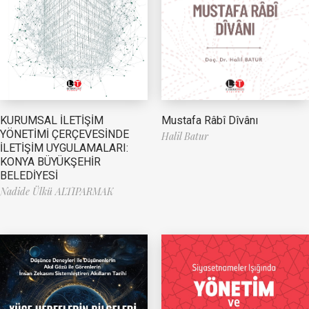
Mustafa Râbî Dîvânı
KURUMSAL İLETİŞİM
YÖNETİMİ ÇERÇEVESİNDE
Halil Batur
İLETİŞİM UYGULAMALARI:
KONYA BÜYÜKŞEHİR
BELEDİYESİ
Nadide Ülkü ALTIPARMAK