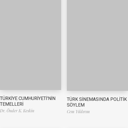
TÜRKİYE CUMHURİYETİ’NİN
TÜRK SİNEMASINDA POLİTİK
TEMELLERİ
SÖYLEM
Dr. Önder K. Keskin
Cem Yıldırım