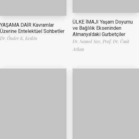
ÜLKE İMAJI Yaşam Doyumu
YAŞAMA DAİR Kavramlar
ve Bağlılık Ekseninden
Üzerine Entelektüel Sohbetler
Almanya’daki Gurbetçiler
Dr. Önder K. Keskin
Dr. Samed Soy,
Prof. Dr. Ümit
Arkan