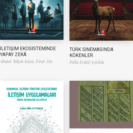
İLETİŞİM EKOSİSTEMİNDE
TÜRK SİNEMASINDA
YAPAY ZEKÂ
KÖKENLER
Ahmet Yalçın Kaya,
Fırat Ata
Pelin Erdal Aytekin