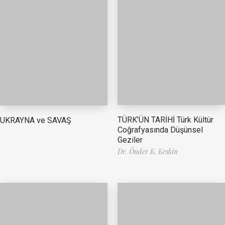
TÜRK’ÜN TARİHİ Türk Kültür
UKRAYNA ve SAVAŞ
Coğrafyasında Düşünsel
Geziler
Dr. Önder K. Keskin