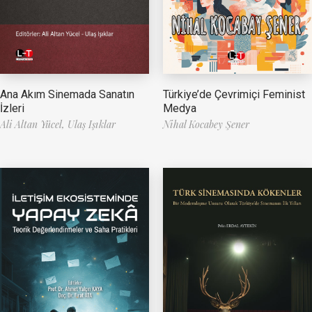
Ana Akım Sinemada Sanatın
Türkiye’de Çevrimiçi Feminist
İzleri
Medya
Ali Altan Yücel,
Ulaş Işıklar
Nihal Kocabey Şener