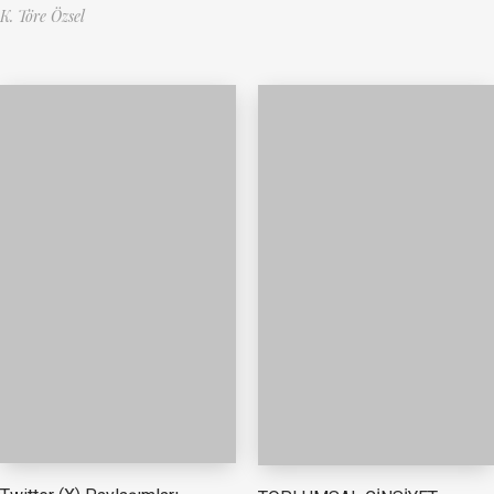
K. Töre Özsel