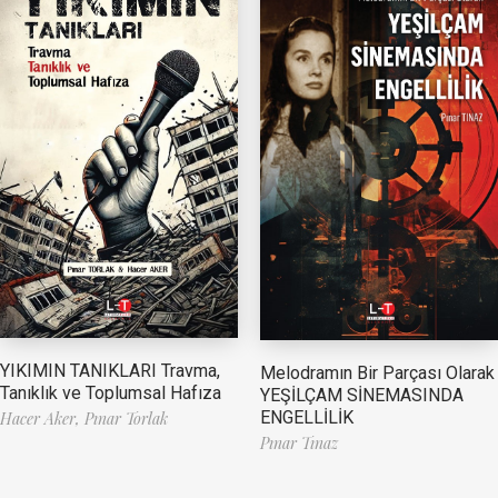
YIKIMIN TANIKLARI Travma,
Melodramın Bir Parçası Olarak
Tanıklık ve Toplumsal Hafıza
YEŞİLÇAM SİNEMASINDA
ENGELLİLİK
Hacer Aker,
Pınar Torlak
Pınar Tınaz