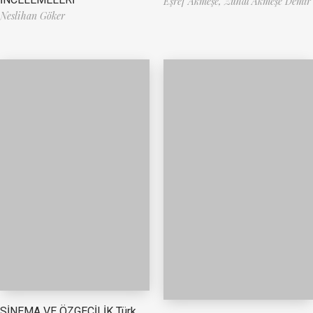
Eşref Akmeşe,
Zuhal Akmeşe Demir
Neslihan Göker
SİNEMA VE ÖZGECİLİK Türk