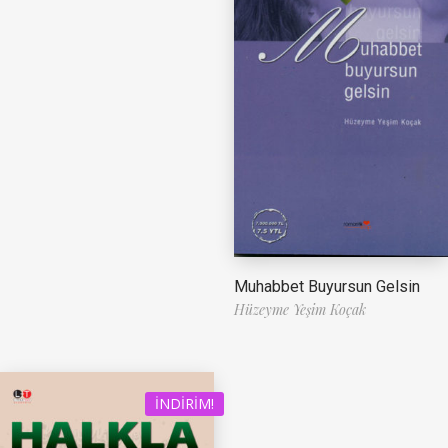
Muhabbet Buyursun Gelsin
Hüzeyme Yeşim Koçak
İNDIRIM!