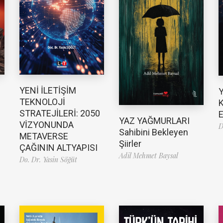
YENİ İLETİŞİM
TEKNOLOJİ
K
STRATEJİLERİ: 2050
E
YAZ YAĞMURLARI
VİZYONUNDA
D
Sahibini Bekleyen
METAVERSE
Şiirler
ÇAĞININ ALTYAPISI
Adil Mehmet Baysal
Do. Dr. Yasin Söğüt