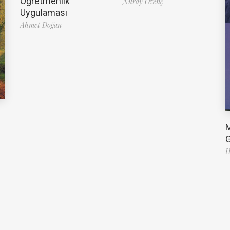
Öğretmenlik
Nuray Özenç
Uygulaması
Ahmet Doğan
G
H