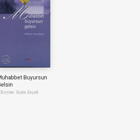
Muhabbet Buyursun
elsin
üzeyme Yeşim Koçak