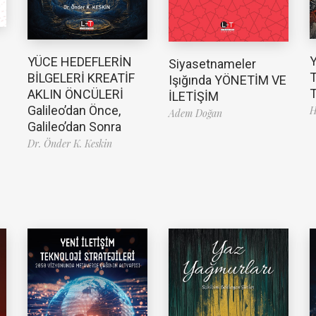
YÜCE HEDEFLERİN
Siyasetnameler
T
BİLGELERİ KREATİF
Işığında YÖNETİM VE
T
AKLIN ÖNCÜLERİ
İLETİŞİM
Galileo’dan Önce,
H
Adem Doğan
Galileo’dan Sonra
Dr. Önder K. Keskin