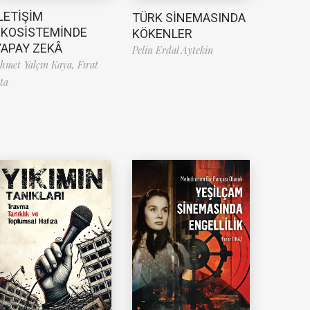
LETİŞİM
TÜRK SİNEMASINDA
EKOSİSTEMİNDE
KÖKENLER
YAPAY ZEKÂ
Pelin Erdal Aytekin
hmet Yalçın Kaya,
Fırat
ta