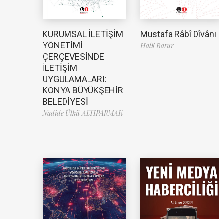
Mustafa Râbî Dîvânı
KURUMSAL İLETİŞİM
YÖNETİMİ
Halil Batur
ÇERÇEVESİNDE
İLETİŞİM
UYGULAMALARI:
KONYA BÜYÜKŞEHİR
BELEDİYESİ
Nadide Ülkü ALTIPARMAK