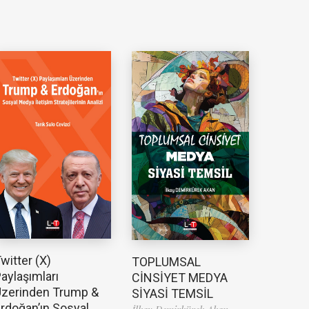
witter (X)
TOPLUMSAL
aylaşımları
CİNSİYET MEDYA
zerinden Trump &
SİYASİ TEMSİL
rdoğan’ın Sosyal