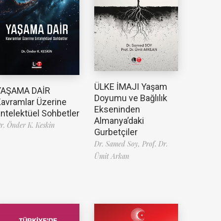
ÜLKE İMAJI Yaşam
YAŞAMA DAİR
Doyumu ve Bağlılık
avramlar Üzerine
Ekseninden
ntelektüel Sohbetler
Almanya’daki
r. Önder K. Keskin
Gurbetçiler
Dr. Samed Soy,
Prof. Dr.
Ümit Arkan