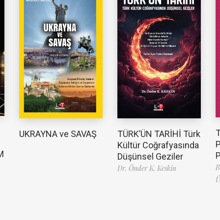
TÜRK’ÜN TARİHİ Türk
UKRAYNA ve SAVAŞ
Kültür Coğrafyasında
M
Düşünsel Geziler
B
Dr. Önder K. Keskin
Ü