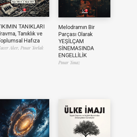
YIKIMIN TANIKLARI
Melodramın Bir
ravma, Tanıklık ve
Parçası Olarak
oplumsal Hafıza
YEŞİLÇAM
SİNEMASINDA
acer Aker,
Pınar Torlak
ENGELLİLİK
Pınar Tınaz