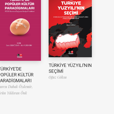
TÜRKİYE YÜZYILI’NIN
TÜRKİYE’DE
SEÇİMİ
POPÜLER KÜLTÜR
Oğuz Göksu
PARADİGMALARI
urcu Dabak Özdemir,
rün Yıldıran Önk