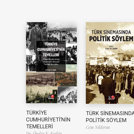
TÜRKİYE
TÜRK SİNEMASIND
CUMHURİYETİ’NİN
POLİTİK SÖYLEM
TEMELLERİ
Cem Yıldırım
Dr. Önder K. Keskin