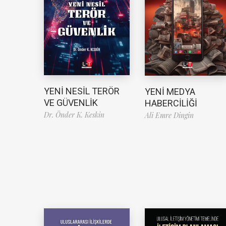
YENİ NESİL TERÖR
YENİ MEDYA
VE GÜVENLİK
HABERCİLİĞİ
Dr. Önder K. Keskin
Ali Emre Dingin