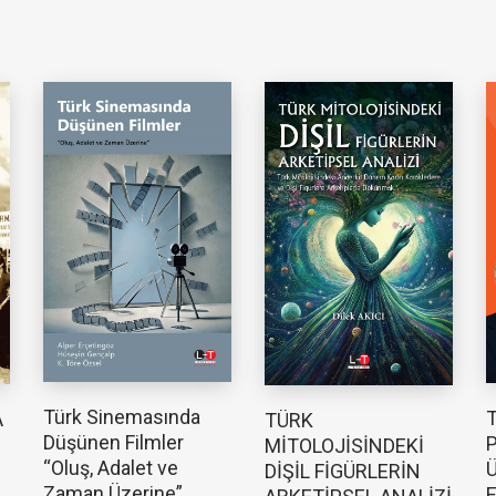
Türk Sinemasında
T
A
TÜRK
Düşünen Filmler
P
MİTOLOJİSİNDEKİ
“Oluş, Adalet ve
Ü
DİŞİL FİGÜRLERİN
Zaman Üzerine”
E