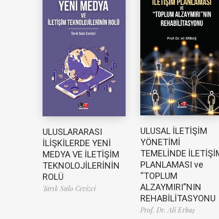
ULUSAL İLETİŞİM
ULUSLARARASI
YÖNETİMİ
İLİŞKİLERDE YENİ
TEMELİNDE İLETİŞİ
MEDYA VE İLETİŞİM
PLANLAMASI ve
TEKNOLOJİLERİNİN
“TOPLUM
ROLÜ
ALZAYMIRI”NIN
Tarık Sulo Cevizci
REHABİLİTASYONU
Prof. Dr. Ali Erbaş