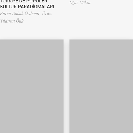
TÜRKİYE’DE POPÜLER
Oğuz Göksu
KÜLTÜR PARADİGMALARI
Burcu Dabak Özdemir,
Ürün
Yıldıran Önk