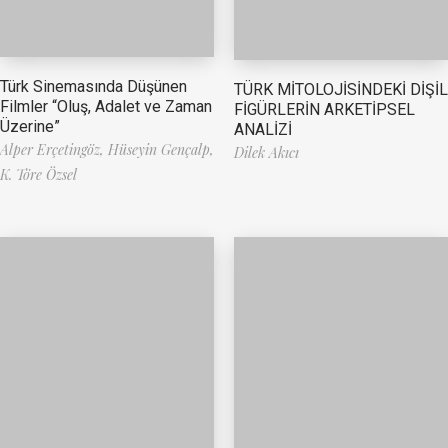
Türk Sinemasında Düşünen
TÜRK MİTOLOJİSİNDEKİ DİŞİL
Filmler “Oluş, Adalet ve Zaman
FİGÜRLERİN ARKETİPSEL
Üzerine”
ANALİZİ
Alper Erçetingöz,
Hüseyin Gençalp,
Dilek Akıcı
K. Töre Özsel