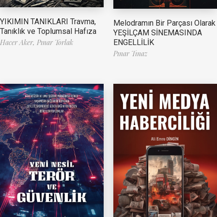
YIKIMIN TANIKLARI Travma,
Melodramın Bir Parçası Olarak
Tanıklık ve Toplumsal Hafıza
YEŞİLÇAM SİNEMASINDA
ENGELLİLİK
Hacer Aker,
Pınar Torlak
Pınar Tınaz