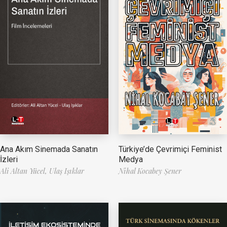
Ana Akım Sinemada Sanatın
Türkiye’de Çevrimiçi Feminist
İzleri
Medya
Ali Altan Yücel,
Ulaş Işıklar
Nihal Kocabey Şener