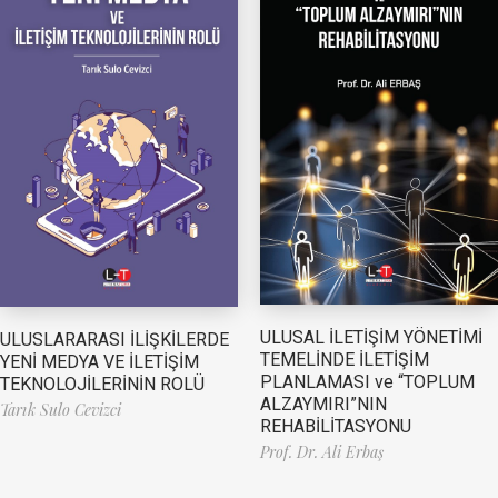
ULUSAL İLETİŞİM YÖNETİMİ
ULUSLARARASI İLİŞKİLERDE
TEMELİNDE İLETİŞİM
YENİ MEDYA VE İLETİŞİM
PLANLAMASI ve “TOPLUM
TEKNOLOJİLERİNİN ROLÜ
ALZAYMIRI”NIN
Tarık Sulo Cevizci
REHABİLİTASYONU
Prof. Dr. Ali Erbaş