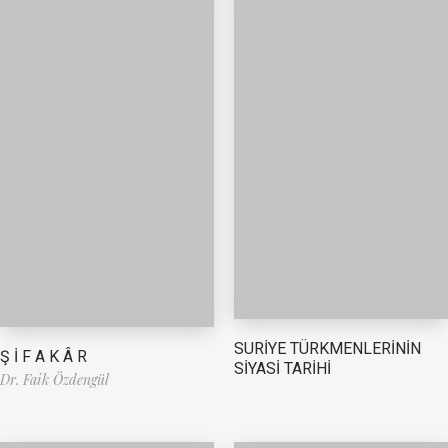
SURİYE TÜRKMENLERİNİN
Ş İ F A K Â R
SİYASİ TARİHİ
Dr. Faik Özdengül