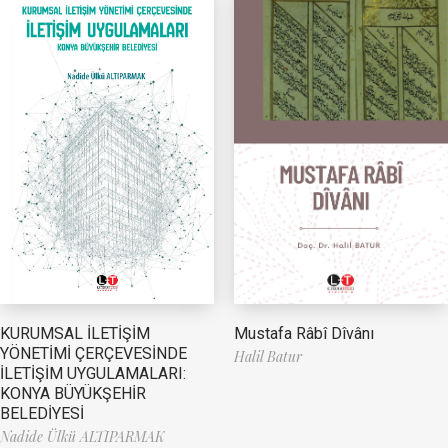
Mustafa Râbî Dîvânı
KURUMSAL İLETİŞİM
YÖNETİMİ ÇERÇEVESİNDE
Halil Batur
İLETİŞİM UYGULAMALARI:
KONYA BÜYÜKŞEHİR
BELEDİYESİ
Nadide Ülkü ALTIPARMAK