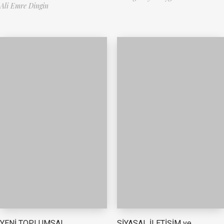
Ali Emre Dingin
YENİ TOPLUMSAL
SİYASAL İLETİŞİM ve