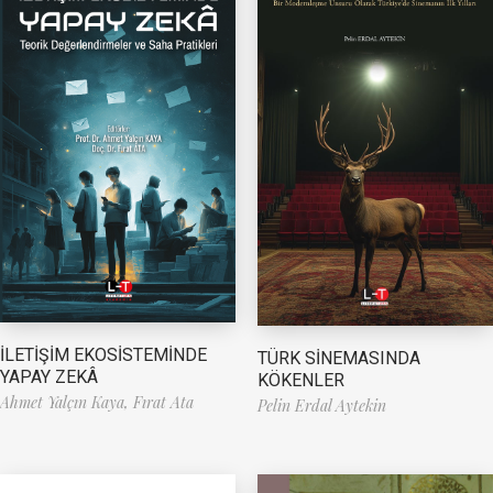
İLETİŞİM EKOSİSTEMİNDE
TÜRK SİNEMASINDA
YAPAY ZEKÂ
KÖKENLER
Ahmet Yalçın Kaya,
Fırat Ata
Pelin Erdal Aytekin