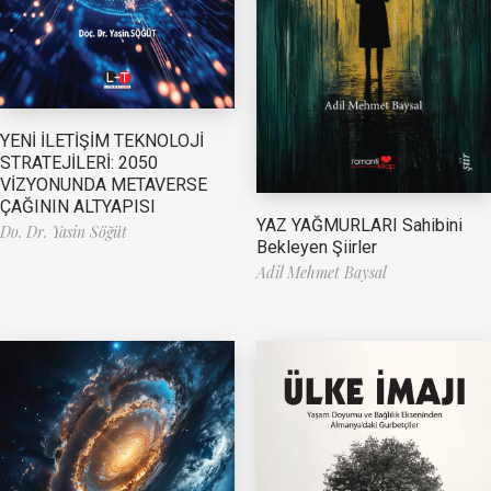
YENİ İLETİŞİM TEKNOLOJİ
STRATEJİLERİ: 2050
VİZYONUNDA METAVERSE
ÇAĞININ ALTYAPISI
YAZ YAĞMURLARI Sahibini
Do. Dr. Yasin Söğüt
Bekleyen Şiirler
Adil Mehmet Baysal