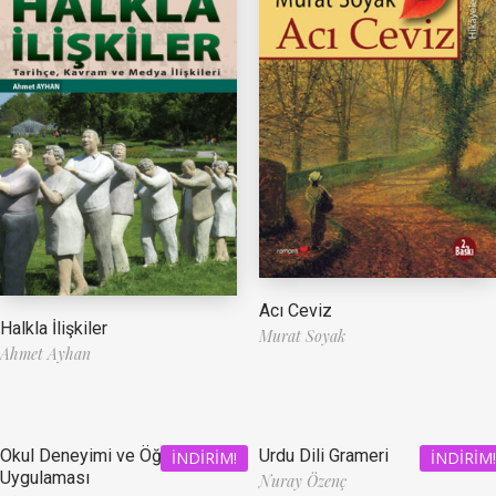
Acı Ceviz
Halkla İlişkiler
Murat Soyak
Ahmet Ayhan
Okul Deneyimi ve Öğretmenlik
Urdu Dili Grameri
İNDIRIM!
İNDIRIM!
Uygulaması
Nuray Özenç