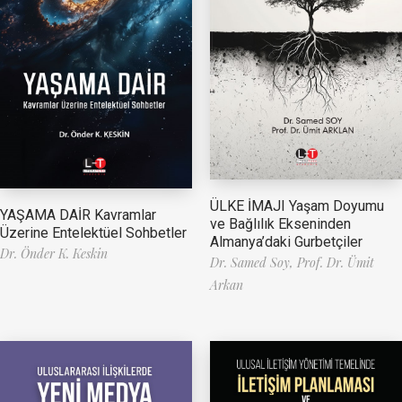
ÜLKE İMAJI Yaşam Doyumu
YAŞAMA DAİR Kavramlar
ve Bağlılık Ekseninden
Üzerine Entelektüel Sohbetler
Almanya’daki Gurbetçiler
Dr. Önder K. Keskin
Dr. Samed Soy,
Prof. Dr. Ümit
Arkan