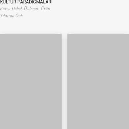
KÜLTÜR PARADİGMALARI
Burcu Dabak Özdemir,
Ürün
Yıldıran Önk