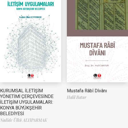
Mustafa Râbî Dîvânı
KURUMSAL İLETİŞİM
YÖNETİMİ ÇERÇEVESİNDE
Halil Batur
İLETİŞİM UYGULAMALARI:
KONYA BÜYÜKŞEHİR
BELEDİYESİ
Nadide Ülkü ALTIPARMAK