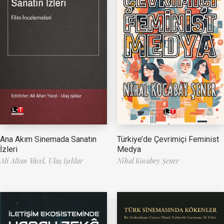
Ana Akım Sinemada Sanatın
Türkiye’de Çevrimiçi Feminist
İzleri
Medya
Ali Altan Yücel,
Ulaş Işıklar
Nihal Kocabey Şener