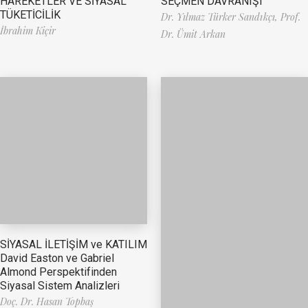
HAREKETLER VE SİYASAL
SEÇMEN DAVRANIŞI
TÜKETİCİLİK
Dr. Yılmaz Türker Sandıkçı,
Prof.
İbrahim Kiçir
Dr. Ümit Arkan
SİYASAL İLETİŞİM ve KATILIM
David Easton ve Gabriel
Almond Perspektifinden
Siyasal Sistem Analizleri
Doç. Dr. Hasan Topbaş