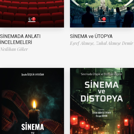
SİNEMA ve ÜTOPYA
SİNEMADA ANLATI
İNCELEMELERİ
Eşref Akmeşe,
Zuhal Akmeşe Demir
Neslihan Göker