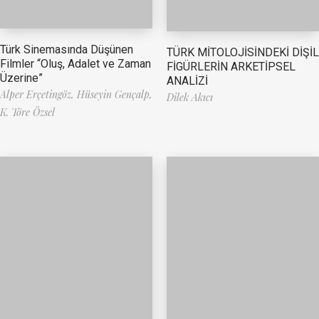
Türk Sinemasında Düşünen
TÜRK MİTOLOJİSİNDEKİ DİŞİL
Filmler “Oluş, Adalet ve Zaman
FİGÜRLERİN ARKETİPSEL
Üzerine”
ANALİZİ
Alper Erçetingöz,
Hüseyin Gençalp,
Dilek Akıcı
K. Töre Özsel