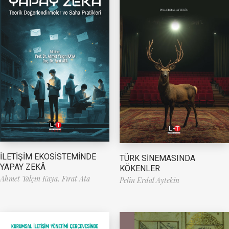
İLETİŞİM EKOSİSTEMİNDE
TÜRK SİNEMASINDA
YAPAY ZEKÂ
KÖKENLER
Ahmet Yalçın Kaya,
Fırat Ata
Pelin Erdal Aytekin