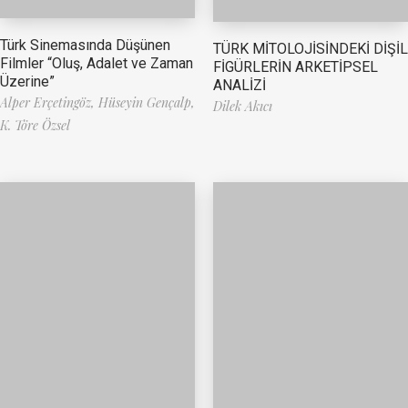
Türk Sinemasında Düşünen
TÜRK MİTOLOJİSİNDEKİ DİŞİL
Filmler “Oluş, Adalet ve Zaman
FİGÜRLERİN ARKETİPSEL
Üzerine”
ANALİZİ
Alper Erçetingöz,
Hüseyin Gençalp,
Dilek Akıcı
K. Töre Özsel