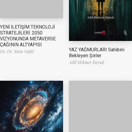
YENİ İLETİŞİM TEKNOLOJİ
STRATEJİLERİ: 2050
VİZYONUNDA METAVERSE
ÇAĞININ ALTYAPISI
YAZ YAĞMURLARI Sahibini
Do. Dr. Yasin Söğüt
Bekleyen Şiirler
Adil Mehmet Baysal