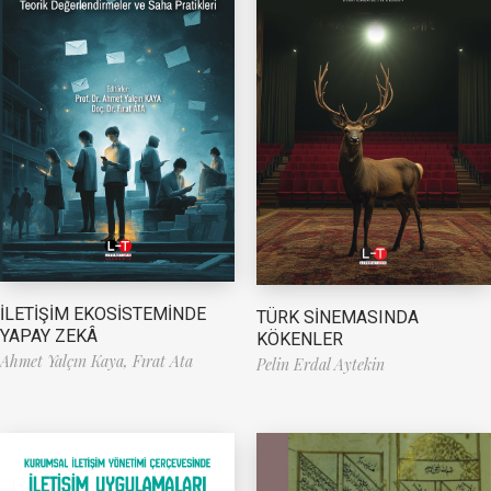
İLETİŞİM EKOSİSTEMİNDE
TÜRK SİNEMASINDA
YAPAY ZEKÂ
KÖKENLER
Ahmet Yalçın Kaya,
Fırat Ata
Pelin Erdal Aytekin