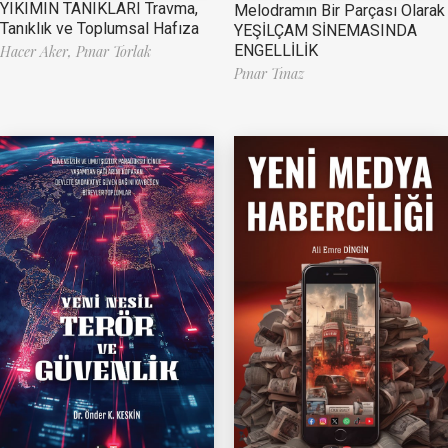
YIKIMIN TANIKLARI Travma,
Melodramın Bir Parçası Olarak
Tanıklık ve Toplumsal Hafıza
YEŞİLÇAM SİNEMASINDA
ENGELLİLİK
Hacer Aker,
Pınar Torlak
Pınar Tınaz