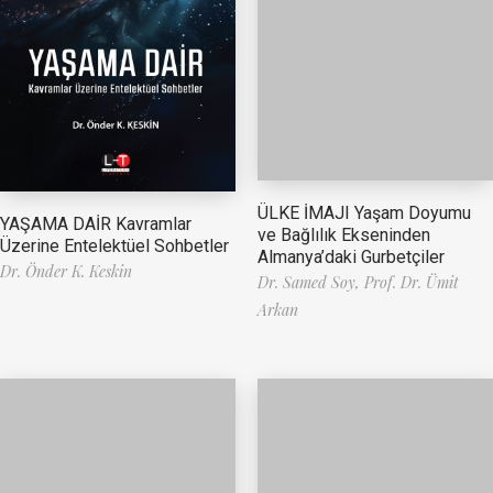
ÜLKE İMAJI Yaşam Doyumu
YAŞAMA DAİR Kavramlar
ve Bağlılık Ekseninden
Üzerine Entelektüel Sohbetler
Almanya’daki Gurbetçiler
Dr. Önder K. Keskin
Dr. Samed Soy,
Prof. Dr. Ümit
Arkan