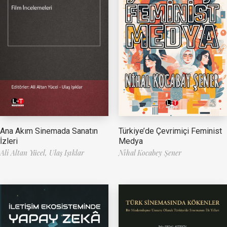
Ana Akım Sinemada Sanatın
Türkiye’de Çevrimiçi Feminist
İzleri
Medya
Ali Altan Yücel,
Ulaş Işıklar
Nihal Kocabey Şener