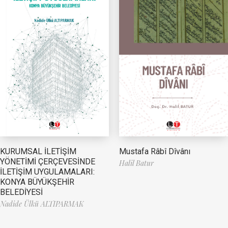
Mustafa Râbî Dîvânı
KURUMSAL İLETİŞİM
YÖNETİMİ ÇERÇEVESİNDE
Halil Batur
İLETİŞİM UYGULAMALARI:
KONYA BÜYÜKŞEHİR
BELEDİYESİ
Nadide Ülkü ALTIPARMAK