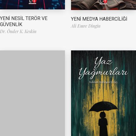
YENİ NESİL TERÖR VE
YENİ MEDYA HABERCİLİĞİ
GÜVENLİK
Ali Emre Dingin
Dr. Önder K. Keskin