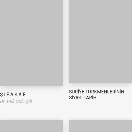
SURİYE TÜRKMENLERİNİN
Ş İ F A K Â R
SİYASİ TARİHİ
Dr. Faik Özdengül