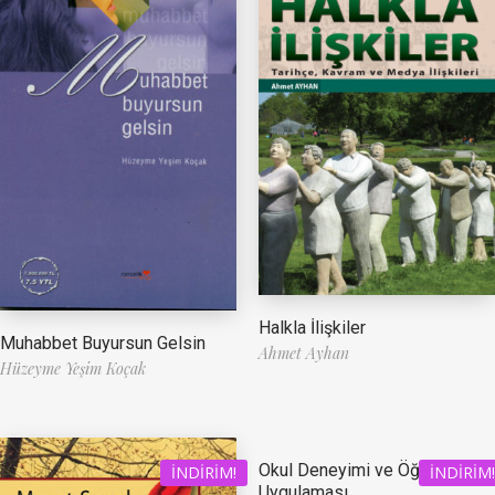
Halkla İlişkiler
Muhabbet Buyursun Gelsin
Ahmet Ayhan
Hüzeyme Yeşim Koçak
Okul Deneyimi ve Öğretmenlik
İNDIRIM!
İNDIRIM!
Uygulaması