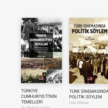
TÜRKİYE
TÜRK SİNEMASIND
CUMHURİYETİ’NİN
POLİTİK SÖYLEM
TEMELLERİ
Cem Yıldırım
Dr. Önder K. Keskin