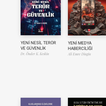
YENİ NESİL TERÖR
YENİ MEDYA
VE GÜVENLİK
HABERCİLİĞİ
Dr. Önder K. Keskin
Ali Emre Dingin