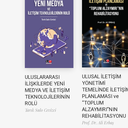
ULUSAL İLETİŞİM
ULUSLARARASI
YÖNETİMİ
İLİŞKİLERDE YENİ
TEMELİNDE İLETİŞİ
MEDYA VE İLETİŞİM
PLANLAMASI ve
TEKNOLOJİLERİNİN
“TOPLUM
ROLÜ
ALZAYMIRI”NIN
Tarık Sulo Cevizci
REHABİLİTASYONU
Prof. Dr. Ali Erbaş