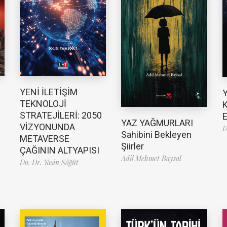
YENİ İLETİŞİM
TEKNOLOJİ
K
STRATEJİLERİ: 2050
E
YAZ YAĞMURLARI
VİZYONUNDA
D
Sahibini Bekleyen
METAVERSE
Şiirler
ÇAĞININ ALTYAPISI
Adil Mehmet Baysal
Do. Dr. Yasin Söğüt