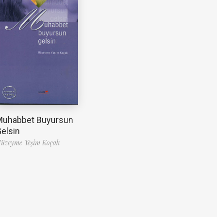
Muhabbet Buyursun
elsin
üzeyme Yeşim Koçak