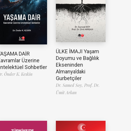
ÜLKE İMAJI Yaşam
YAŞAMA DAİR
Doyumu ve Bağlılık
avramlar Üzerine
Ekseninden
ntelektüel Sohbetler
Almanya’daki
r. Önder K. Keskin
Gurbetçiler
Dr. Samed Soy,
Prof. Dr.
Ümit Arkan