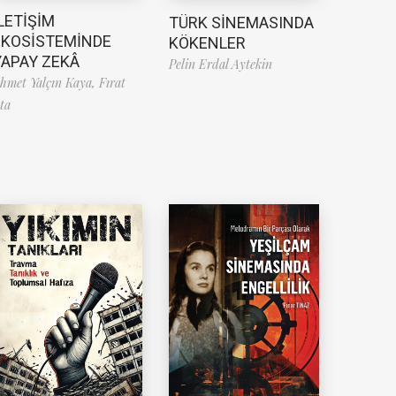
LETİŞİM
TÜRK SİNEMASINDA
EKOSİSTEMİNDE
KÖKENLER
YAPAY ZEKÂ
Pelin Erdal Aytekin
hmet Yalçın Kaya,
Fırat
ta