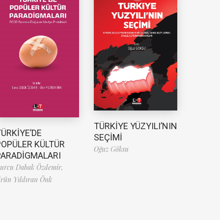
TÜRKİYE YÜZYILI’NIN
TÜRKİYE’DE
SEÇİMİ
POPÜLER KÜLTÜR
Oğuz Göksu
PARADİGMALARI
urcu Dabak Özdemir,
rün Yıldıran Önk