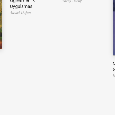
Öğretmenlik
Nuray Özenç
Uygulaması
Ahmet Doğan
G
H