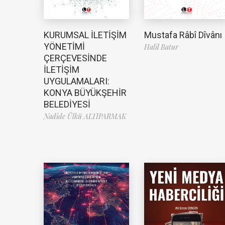
Mustafa Râbî Dîvânı
KURUMSAL İLETİŞİM
YÖNETİMİ
Halil Batur
ÇERÇEVESİNDE
İLETİŞİM
UYGULAMALARI:
KONYA BÜYÜKŞEHİR
BELEDİYESİ
Nadide Ülkü ALTIPARMAK