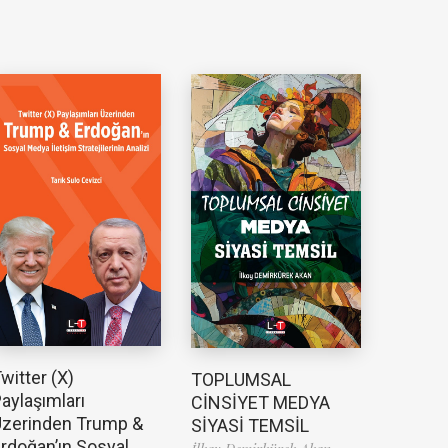
witter (X)
TOPLUMSAL
aylaşımları
CİNSİYET MEDYA
zerinden Trump &
SİYASİ TEMSİL
rdoğan’ın Sosyal