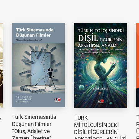
Türk Sinemasında
T
A
TÜRK
Düşünen Filmler
P
MİTOLOJİSİNDEKİ
“Oluş, Adalet ve
Ü
DİŞİL FİGÜRLERİN
Zaman Üzerine”
E