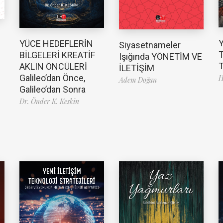
YÜCE HEDEFLERİN
Siyasetnameler
T
BİLGELERİ KREATİF
Işığında YÖNETİM VE
T
AKLIN ÖNCÜLERİ
İLETİŞİM
Galileo’dan Önce,
H
Adem Doğan
Galileo’dan Sonra
Dr. Önder K. Keskin