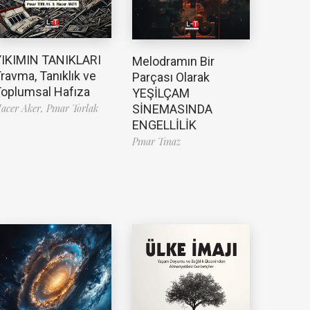
YIKIMIN TANIKLARI
Melodramın Bir
ravma, Tanıklık ve
Parçası Olarak
oplumsal Hafıza
YEŞİLÇAM
SİNEMASINDA
acer Aker,
Pınar Torlak
ENGELLİLİK
Pınar Tınaz