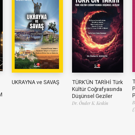
TÜRK’ÜN TARİHİ Türk
UKRAYNA ve SAVAŞ
Kültür Coğrafyasında
M
Düşünsel Geziler
B
Dr. Önder K. Keskin
Ü