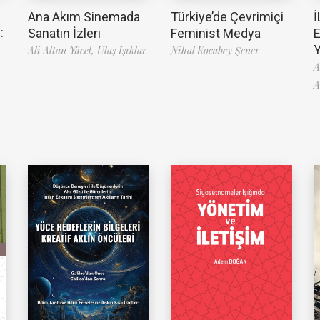
Ana Akım Sinemada
Türkiye’de Çevrimiçi
İ
:
Sanatın İzleri
Feminist Medya
Ali Altan Yücel,
Ulaş Işıklar
Nihal Kocabey Şener
A
A