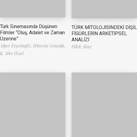
Türk Sinemasında Düşünen
TÜRK MİTOLOJİSİNDEKİ DİŞİL
Filmler “Oluş, Adalet ve Zaman
FİGÜRLERİN ARKETİPSEL
Üzerine”
ANALİZİ
Alper Erçetingöz,
Hüseyin Gençalp,
Dilek Akıcı
K. Töre Özsel