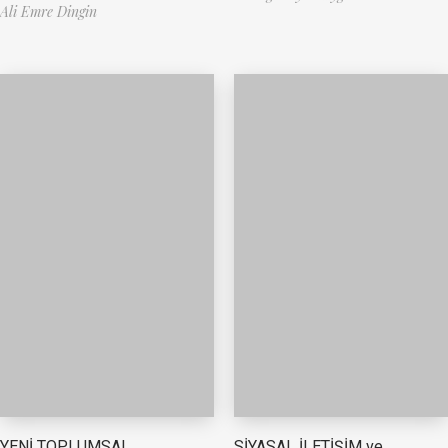
Ali Emre Dingin
YENİ TOPLUMSAL
SİYASAL İLETİŞİM ve