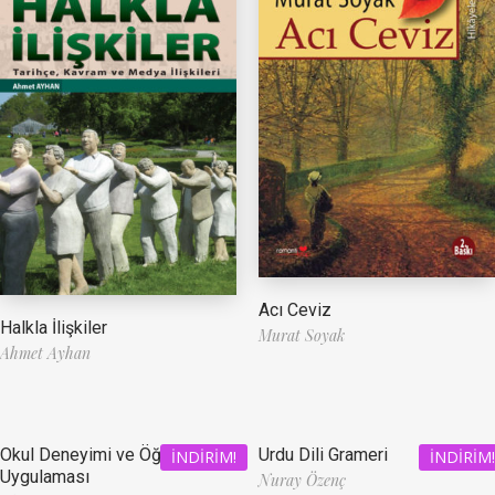
Acı Ceviz
Halkla İlişkiler
Murat Soyak
Ahmet Ayhan
Okul Deneyimi ve Öğretmenlik
Urdu Dili Grameri
İNDIRIM!
İNDIRIM!
Uygulaması
Nuray Özenç