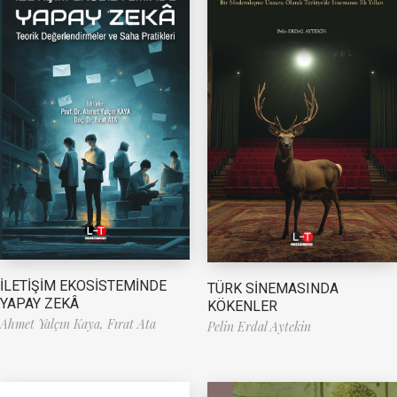
İLETİŞİM EKOSİSTEMİNDE
TÜRK SİNEMASINDA
YAPAY ZEKÂ
KÖKENLER
Ahmet Yalçın Kaya,
Fırat Ata
Pelin Erdal Aytekin