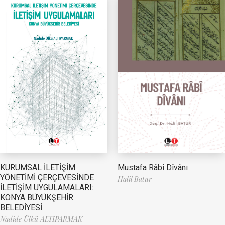
Mustafa Râbî Dîvânı
KURUMSAL İLETİŞİM
YÖNETİMİ ÇERÇEVESİNDE
Halil Batur
İLETİŞİM UYGULAMALARI:
KONYA BÜYÜKŞEHİR
BELEDİYESİ
Nadide Ülkü ALTIPARMAK