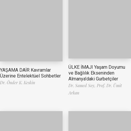
ÜLKE İMAJI Yaşam Doyumu
YAŞAMA DAİR Kavramlar
ve Bağlılık Ekseninden
Üzerine Entelektüel Sohbetler
Almanya’daki Gurbetçiler
Dr. Önder K. Keskin
Dr. Samed Soy,
Prof. Dr. Ümit
Arkan