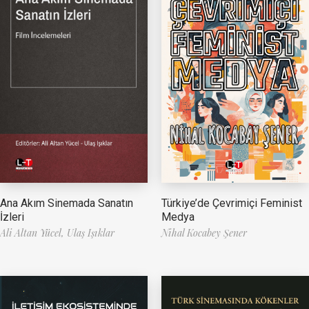
Ana Akım Sinemada Sanatın
Türkiye’de Çevrimiçi Feminist
İzleri
Medya
Ali Altan Yücel,
Ulaş Işıklar
Nihal Kocabey Şener