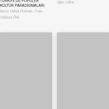
TÜRKİYE’DE POPÜLER
Oğuz Göksu
KÜLTÜR PARADİGMALARI
Burcu Dabak Özdemir,
Ürün
Yıldıran Önk