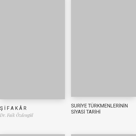
SURİYE TÜRKMENLERİNİN
Ş İ F A K Â R
SİYASİ TARİHİ
Dr. Faik Özdengül