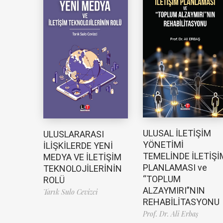
ULUSAL İLETİŞİM
ULUSLARARASI
YÖNETİMİ
İLİŞKİLERDE YENİ
TEMELİNDE İLETİŞİ
MEDYA VE İLETİŞİM
PLANLAMASI ve
TEKNOLOJİLERİNİN
“TOPLUM
ROLÜ
ALZAYMIRI”NIN
Tarık Sulo Cevizci
REHABİLİTASYONU
Prof. Dr. Ali Erbaş