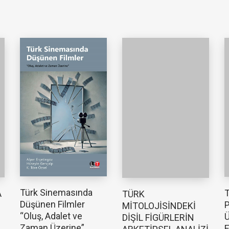
Türk Sinemasında
T
A
TÜRK
Düşünen Filmler
P
MİTOLOJİSİNDEKİ
“Oluş, Adalet ve
Ü
DİŞİL FİGÜRLERİN
Zaman Üzerine”
E