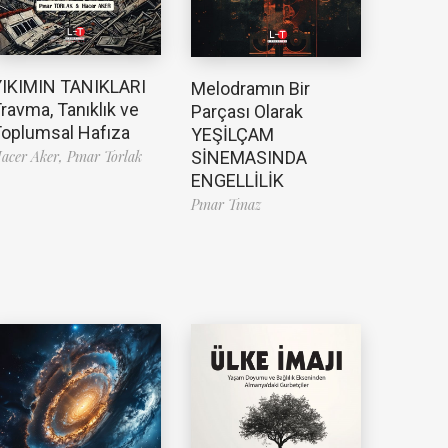
YIKIMIN TANIKLARI
Melodramın Bir
ravma, Tanıklık ve
Parçası Olarak
oplumsal Hafıza
YEŞİLÇAM
SİNEMASINDA
acer Aker,
Pınar Torlak
ENGELLİLİK
Pınar Tınaz