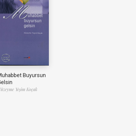
Muhabbet Buyursun
elsin
üzeyme Yeşim Koçak