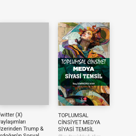
witter (X)
TOPLUMSAL
aylaşımları
CİNSİYET MEDYA
zerinden Trump &
SİYASİ TEMSİL
rdoğan’ın Sosyal