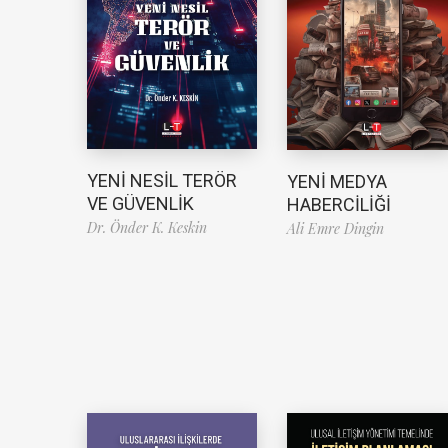
YENİ NESİL TERÖR
YENİ MEDYA
VE GÜVENLİK
HABERCİLİĞİ
Dr. Önder K. Keskin
Ali Emre Dingin