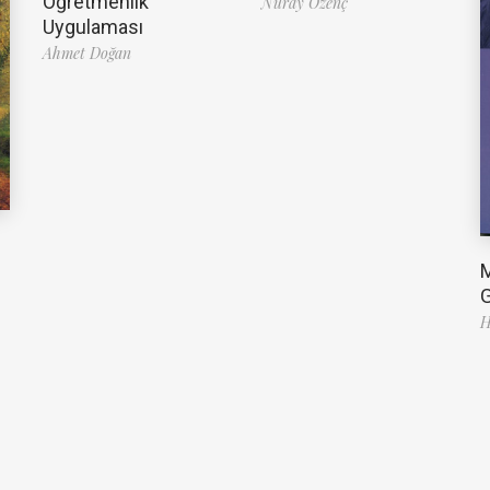
Öğretmenlik
Nuray Özenç
Uygulaması
Ahmet Doğan
G
H