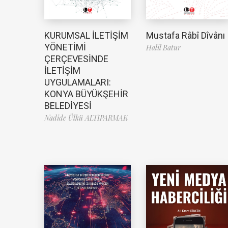
Mustafa Râbî Dîvânı
KURUMSAL İLETİŞİM
YÖNETİMİ
Halil Batur
ÇERÇEVESİNDE
İLETİŞİM
UYGULAMALARI:
KONYA BÜYÜKŞEHİR
BELEDİYESİ
Nadide Ülkü ALTIPARMAK