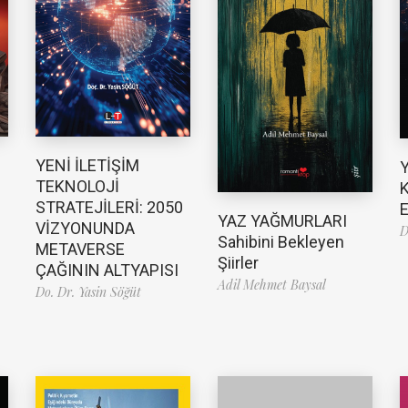
YENİ İLETİŞİM
TEKNOLOJİ
K
STRATEJİLERİ: 2050
E
YAZ YAĞMURLARI
VİZYONUNDA
D
Sahibini Bekleyen
METAVERSE
Şiirler
ÇAĞININ ALTYAPISI
Adil Mehmet Baysal
Do. Dr. Yasin Söğüt