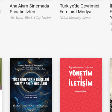
Ana Akım Sinemada
Türkiye’de Çevrimiçi
İ
:
Sanatın İzleri
Feminist Medya
Ali Altan Yücel,
Ulaş Işıklar
Nihal Kocabey Şener
A
A