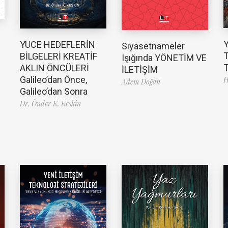
YÜCE HEDEFLERİN
Siyasetnameler
T
BİLGELERİ KREATİF
Işığında YÖNETİM VE
T
AKLIN ÖNCÜLERİ
İLETİŞİM
Galileo’dan Önce,
H
Adem Doğan
Galileo’dan Sonra
Dr. Önder K. Keskin