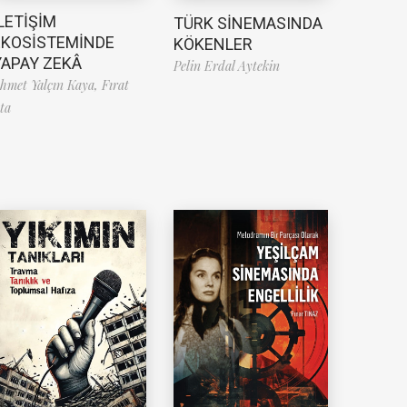
LETİŞİM
TÜRK SİNEMASINDA
EKOSİSTEMİNDE
KÖKENLER
YAPAY ZEKÂ
Pelin Erdal Aytekin
hmet Yalçın Kaya,
Fırat
ta