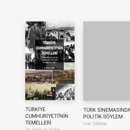
TÜRKİYE
TÜRK SİNEMASIND
CUMHURİYETİ’NİN
POLİTİK SÖYLEM
TEMELLERİ
Cem Yıldırım
Dr. Önder K. Keskin