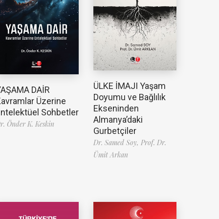
ÜLKE İMAJI Yaşam
YAŞAMA DAİR
Doyumu ve Bağlılık
avramlar Üzerine
Ekseninden
ntelektüel Sohbetler
Almanya’daki
r. Önder K. Keskin
Gurbetçiler
Dr. Samed Soy,
Prof. Dr.
Ümit Arkan