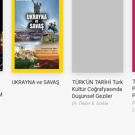
TÜRK’ÜN TARİHİ Türk
UKRAYNA ve SAVAŞ
Kültür Coğrafyasında
M
Düşünsel Geziler
B
Dr. Önder K. Keskin
Ü