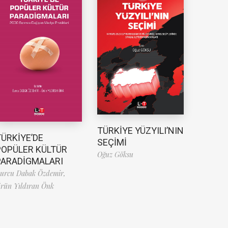
TÜRKİYE YÜZYILI’NIN
TÜRKİYE’DE
SEÇİMİ
POPÜLER KÜLTÜR
Oğuz Göksu
PARADİGMALARI
urcu Dabak Özdemir,
rün Yıldıran Önk