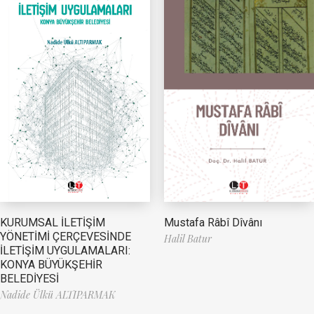
Mustafa Râbî Dîvânı
KURUMSAL İLETİŞİM
YÖNETİMİ ÇERÇEVESİNDE
Halil Batur
İLETİŞİM UYGULAMALARI:
KONYA BÜYÜKŞEHİR
BELEDİYESİ
Nadide Ülkü ALTIPARMAK