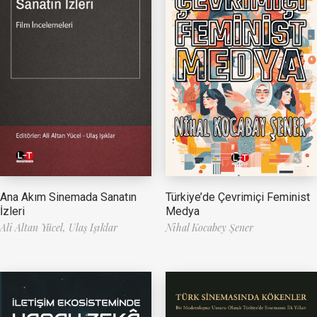
Ana Akım Sinemada Sanatın
Türkiye’de Çevrimiçi Feminist
İzleri
Medya
Ali Altan Yücel,
Ulaş Işıklar
Nihal Kocabey Şener