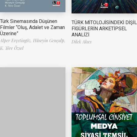
Türk Sinemasında Düşünen
TÜRK MİTOLOJİSİNDEKİ DİŞİL
Filmler “Oluş, Adalet ve Zaman
FİGÜRLERİN ARKETİPSEL
Üzerine”
ANALİZİ
Alper Erçetingöz,
Hüseyin Gençalp,
Dilek Akıcı
K. Töre Özsel