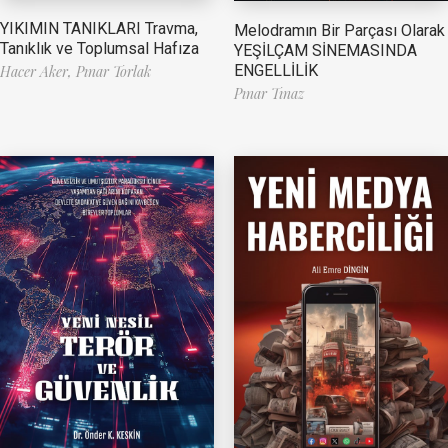
YIKIMIN TANIKLARI Travma,
Melodramın Bir Parçası Olarak
Tanıklık ve Toplumsal Hafıza
YEŞİLÇAM SİNEMASINDA
ENGELLİLİK
Hacer Aker,
Pınar Torlak
Pınar Tınaz