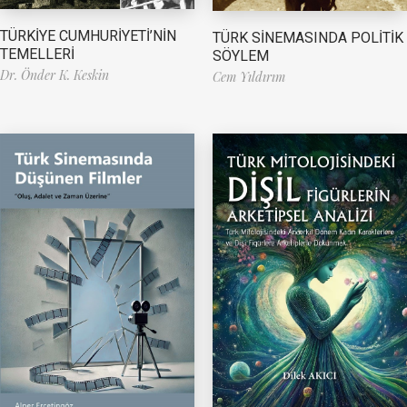
TÜRKİYE CUMHURİYETİ’NİN
TÜRK SİNEMASINDA POLİTİK
TEMELLERİ
SÖYLEM
Dr. Önder K. Keskin
Cem Yıldırım