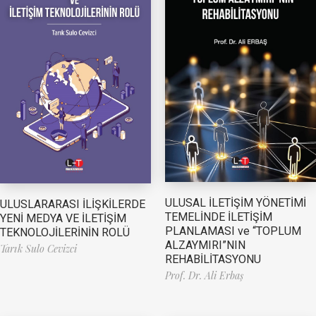
ULUSAL İLETİŞİM YÖNETİMİ
ULUSLARARASI İLİŞKİLERDE
TEMELİNDE İLETİŞİM
YENİ MEDYA VE İLETİŞİM
PLANLAMASI ve “TOPLUM
TEKNOLOJİLERİNİN ROLÜ
ALZAYMIRI”NIN
Tarık Sulo Cevizci
REHABİLİTASYONU
Prof. Dr. Ali Erbaş