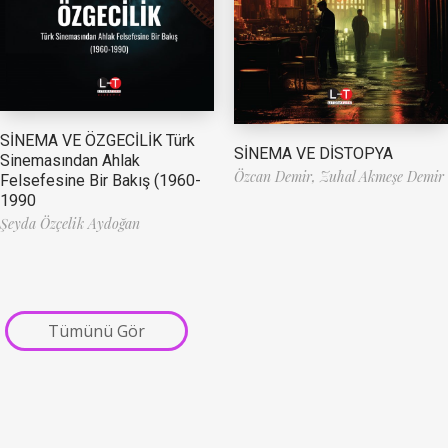
SİNEMA VE ÖZGECİLİK Türk
SİNEMA VE DİSTOPYA
Sinemasından Ahlak
Özcan Demir,
Zuhal Akmeşe Demir
Felsefesine Bir Bakış (1960-
1990
Şeyda Özçelik Aydoğan
Tümünü Gör