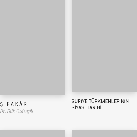
SURİYE TÜRKMENLERİNİN
Ş İ F A K Â R
SİYASİ TARİHİ
Dr. Faik Özdengül