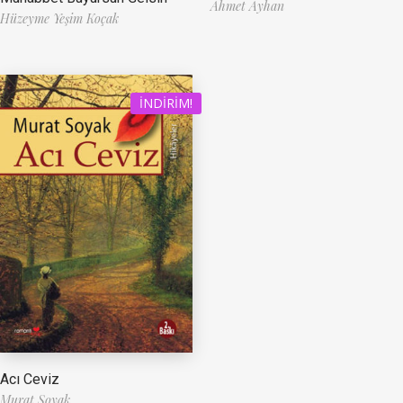
Ahmet Ayhan
Hüzeyme Yeşim Koçak
İNDIRIM!
Acı Ceviz
Murat Soyak