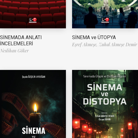
SİNEMA ve ÜTOPYA
SİNEMADA ANLATI
İNCELEMELERİ
Eşref Akmeşe,
Zuhal Akmeşe Demir
Neslihan Göker