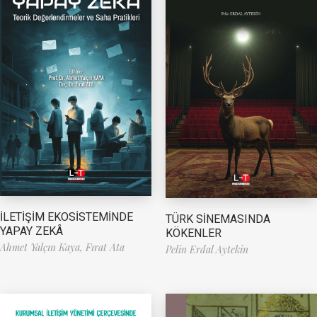
İLETİŞİM EKOSİSTEMİNDE
TÜRK SİNEMASINDA
YAPAY ZEKÂ
KÖKENLER
Ahmet Yalçın Kaya,
Fırat Ata
Pelin Erdal Aytekin