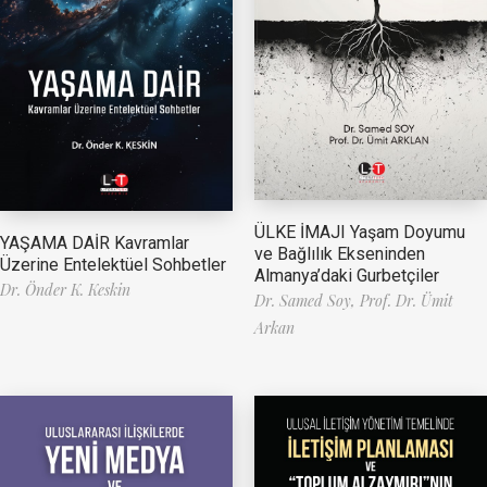
ÜLKE İMAJI Yaşam Doyumu
YAŞAMA DAİR Kavramlar
ve Bağlılık Ekseninden
Üzerine Entelektüel Sohbetler
Almanya’daki Gurbetçiler
Dr. Önder K. Keskin
Dr. Samed Soy,
Prof. Dr. Ümit
Arkan