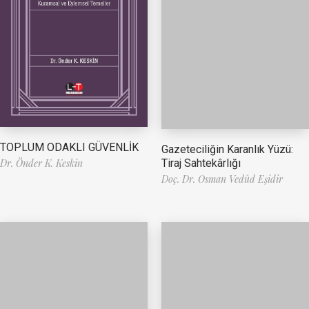
TOPLUM ODAKLI GÜVENLİK
Gazeteciliğin Karanlık Yüzü:
Tiraj Sahtekârlığı
Dr. Önder K. Keskin
Doç. Dr. Osman Vedûd Eşidir