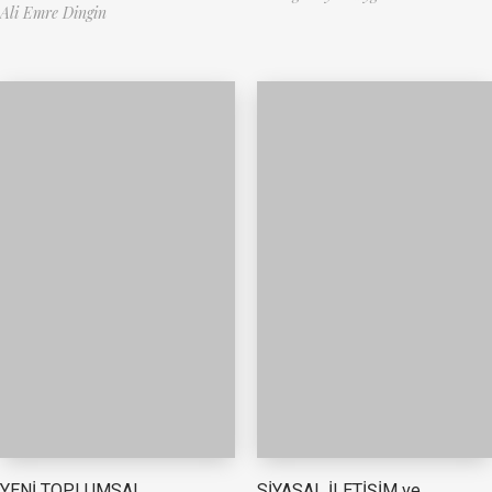
Ali Emre Dingin
YENİ TOPLUMSAL
SİYASAL İLETİŞİM ve