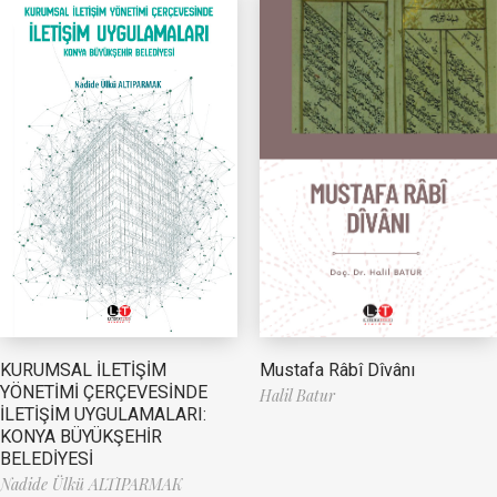
Mustafa Râbî Dîvânı
KURUMSAL İLETİŞİM
YÖNETİMİ ÇERÇEVESİNDE
Halil Batur
İLETİŞİM UYGULAMALARI:
KONYA BÜYÜKŞEHİR
BELEDİYESİ
Nadide Ülkü ALTIPARMAK