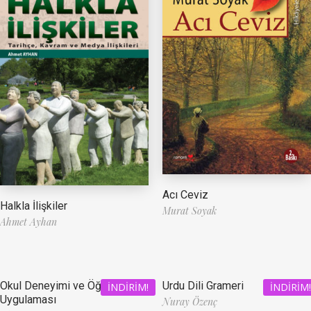
Acı Ceviz
Halkla İlişkiler
Murat Soyak
Ahmet Ayhan
Okul Deneyimi ve Öğretmenlik
Urdu Dili Grameri
İNDIRIM!
İNDIRIM!
Uygulaması
Nuray Özenç