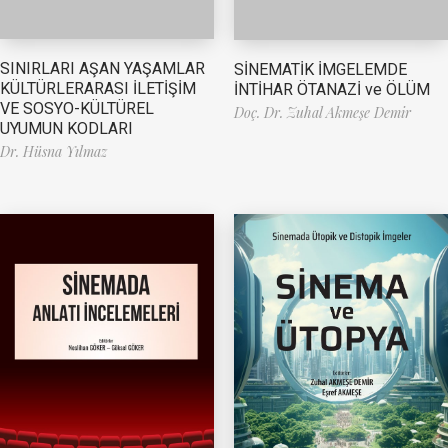
SINIRLARI AŞAN YAŞAMLAR
SİNEMATİK İMGELEMDE
KÜLTÜRLERARASI İLETİŞİM
İNTİHAR ÖTANAZİ ve ÖLÜM
VE SOSYO-KÜLTÜREL
Doç. Dr. Zuhal Akmeşe Demir
UYUMUN KODLARI
Dr. Hüsna Yılmaz