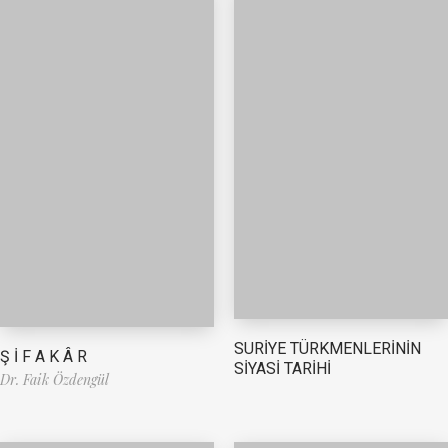
SURİYE TÜRKMENLERİNİN
Ş İ F A K Â R
SİYASİ TARİHİ
Dr. Faik Özdengül