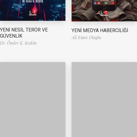
YENİ NESİL TERÖR VE
YENİ MEDYA HABERCİLİĞİ
GÜVENLİK
Ali Emre Dingin
Dr. Önder K. Keskin