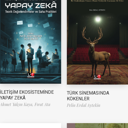
İLETİŞİM EKOSİSTEMİNDE
TÜRK SİNEMASINDA
YAPAY ZEKÂ
KÖKENLER
Ahmet Yalçın Kaya,
Fırat Ata
Pelin Erdal Aytekin