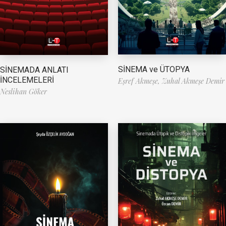
SİNEMA ve ÜTOPYA
SİNEMADA ANLATI
İNCELEMELERİ
Eşref Akmeşe,
Zuhal Akmeşe Demir
Neslihan Göker