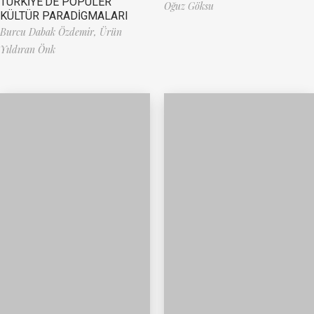
TÜRKİYE’DE POPÜLER
Oğuz Göksu
KÜLTÜR PARADİGMALARI
Burcu Dabak Özdemir,
Ürün
Yıldıran Önk