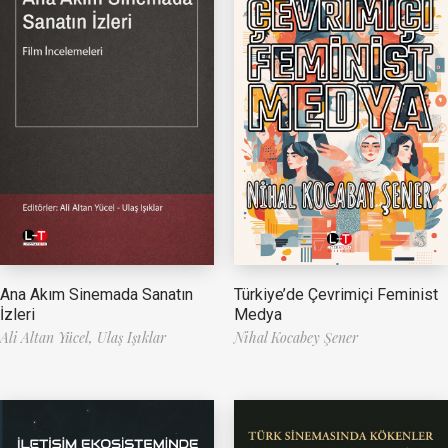
Ana Akım Sinemada Sanatın
Türkiye’de Çevrimiçi Feminist
İzleri
Medya
Ali Altan Yücel,
Ulaş Işıklar
Nihal Kocabey Şener