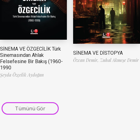
SİNEMA VE ÖZGECİLİK Türk
SİNEMA VE DİSTOPYA
Sinemasından Ahlak
Özcan Demir,
Zuhal Akmeşe Demir
Felsefesine Bir Bakış (1960-
1990
Şeyda Özçelik Aydoğan
Tümünü Gör