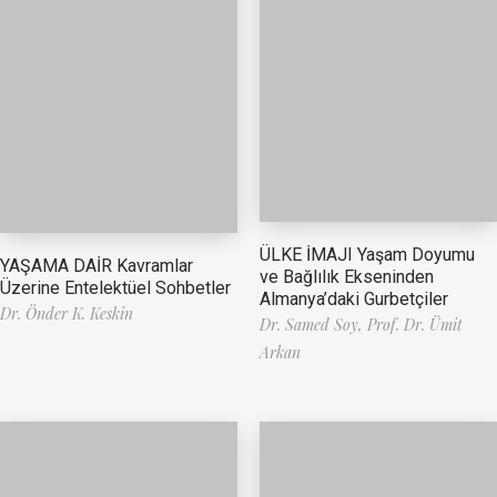
ÜLKE İMAJI Yaşam Doyumu
YAŞAMA DAİR Kavramlar
ve Bağlılık Ekseninden
Üzerine Entelektüel Sohbetler
Almanya’daki Gurbetçiler
Dr. Önder K. Keskin
Dr. Samed Soy,
Prof. Dr. Ümit
Arkan