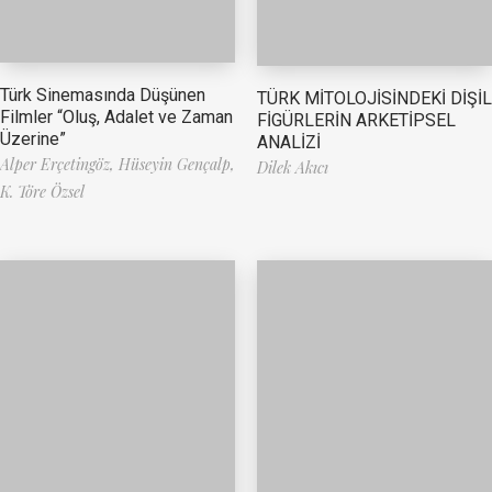
Türk Sinemasında Düşünen
TÜRK MİTOLOJİSİNDEKİ DİŞİL
Filmler “Oluş, Adalet ve Zaman
FİGÜRLERİN ARKETİPSEL
Üzerine”
ANALİZİ
Alper Erçetingöz,
Hüseyin Gençalp,
Dilek Akıcı
K. Töre Özsel