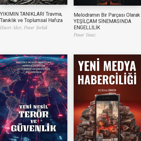
YIKIMIN TANIKLARI Travma,
Melodramın Bir Parçası Olarak
Tanıklık ve Toplumsal Hafıza
YEŞİLÇAM SİNEMASINDA
ENGELLİLİK
Hacer Aker,
Pınar Torlak
Pınar Tınaz