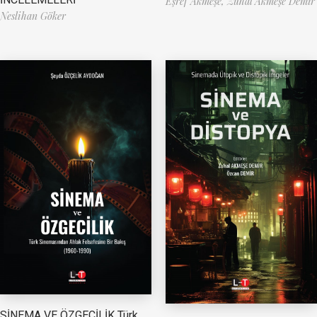
Eşref Akmeşe,
Zuhal Akmeşe Demir
Neslihan Göker
SİNEMA VE ÖZGECİLİK Türk