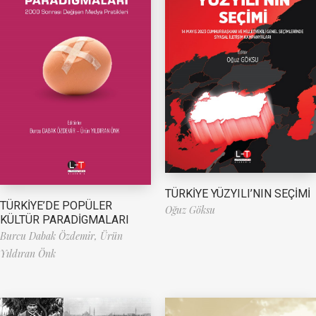
TÜRKİYE YÜZYILI’NIN SEÇİMİ
TÜRKİYE’DE POPÜLER
Oğuz Göksu
KÜLTÜR PARADİGMALARI
Burcu Dabak Özdemir,
Ürün
Yıldıran Önk