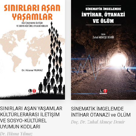
SINIRLARI AŞAN YAŞAMLAR
SİNEMATİK İMGELEMDE
KÜLTÜRLERARASI İLETİŞİM
İNTİHAR ÖTANAZİ ve ÖLÜM
VE SOSYO-KÜLTÜREL
Doç. Dr. Zuhal Akmeşe Demir
UYUMUN KODLARI
Dr. Hüsna Yılmaz