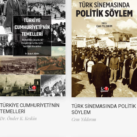
TÜRKİYE CUMHURİYETİ’NİN
TÜRK SİNEMASINDA POLİTİK
TEMELLERİ
SÖYLEM
Dr. Önder K. Keskin
Cem Yıldırım