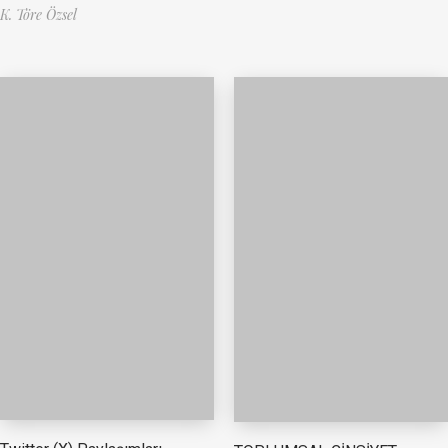
K. Töre Özsel