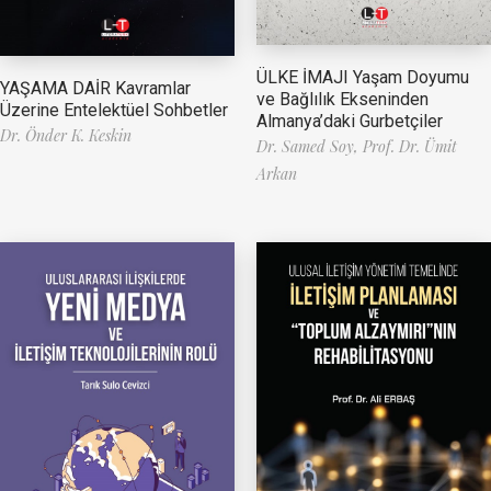
ÜLKE İMAJI Yaşam Doyumu
YAŞAMA DAİR Kavramlar
ve Bağlılık Ekseninden
Üzerine Entelektüel Sohbetler
Almanya’daki Gurbetçiler
Dr. Önder K. Keskin
Dr. Samed Soy,
Prof. Dr. Ümit
Arkan