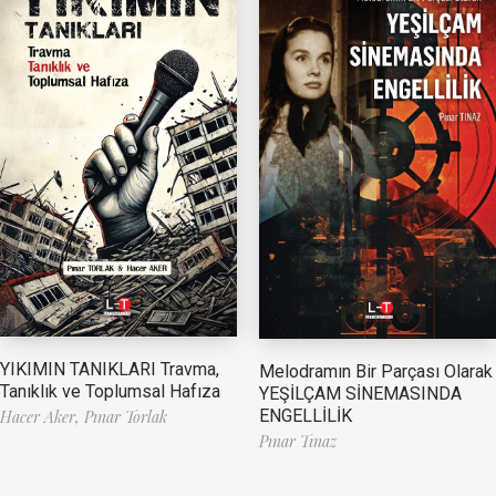
YIKIMIN TANIKLARI Travma,
Melodramın Bir Parçası Olarak
Tanıklık ve Toplumsal Hafıza
YEŞİLÇAM SİNEMASINDA
ENGELLİLİK
Hacer Aker,
Pınar Torlak
Pınar Tınaz