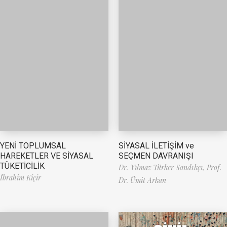
YENİ TOPLUMSAL
SİYASAL İLETİŞİM ve
HAREKETLER VE SİYASAL
SEÇMEN DAVRANIŞI
TÜKETİCİLİK
Dr. Yılmaz Türker Sandıkçı,
Prof.
İbrahim Kiçir
Dr. Ümit Arkan