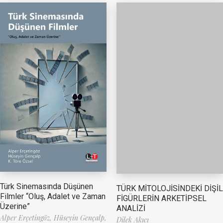
Türk Sinemasında Düşünen
TÜRK MİTOLOJİSİNDEKİ DİŞİL
Filmler “Oluş, Adalet ve Zaman
FİGÜRLERİN ARKETİPSEL
Üzerine”
ANALİZİ
Alper Erçetingöz,
Hüseyin Gençalp,
Dilek Akıcı