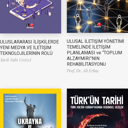
ULUSAL İLETİŞİM YÖNETİMİ
ULUSLARARASI İLİŞKİLERDE
TEMELİNDE İLETİŞİM
YENİ MEDYA VE İLETİŞİM
PLANLAMASI ve “TOPLUM
TEKNOLOJİLERİNİN ROLÜ
ALZAYMIRI”NIN
Tarık Sulo Cevizci
REHABİLİTASYONU
Prof. Dr. Ali Erbaş