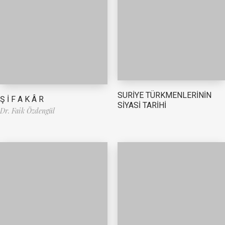
SURİYE TÜRKMENLERİNİN
Ş İ F A K Â R
SİYASİ TARİHİ
Dr. Faik Özdengül