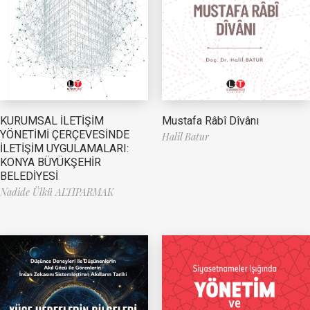
Mustafa Râbî Dîvânı
KURUMSAL İLETİŞİM
YÖNETİMİ ÇERÇEVESİNDE
Halil Batur
İLETİŞİM UYGULAMALARI:
KONYA BÜYÜKŞEHİR
BELEDİYESİ
Nadide Ülkü ALTIPARMAK