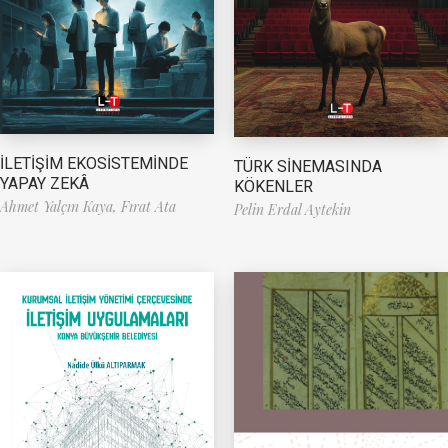
İLETİŞİM EKOSİSTEMİNDE
TÜRK SİNEMASINDA
YAPAY ZEKÂ
KÖKENLER
Ahmet Yalçın Kaya,
Fırat Ata
Pelin Erdal Aytekin