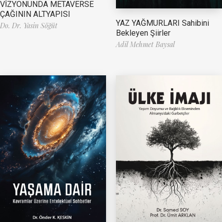
VİZYONUNDA METAVERSE
ÇAĞININ ALTYAPISI
YAZ YAĞMURLARI Sahibini
Do. Dr. Yasin Söğüt
Bekleyen Şiirler
Adil Mehmet Baysal