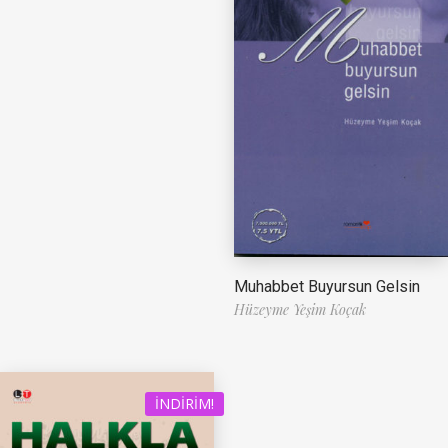
Muhabbet Buyursun Gelsin
Hüzeyme Yeşim Koçak
İNDIRIM!