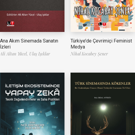
Ana Akım Sinemada Sanatın
Türkiye’de Çevrimiçi Feminist
İzleri
Medya
Ali Altan Yücel,
Ulaş Işıklar
Nihal Kocabey Şener