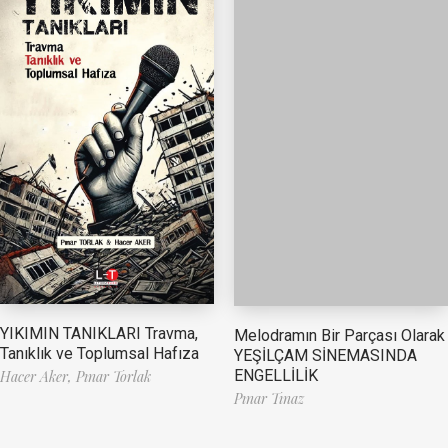
YIKIMIN TANIKLARI Travma,
Melodramın Bir Parçası Olarak
Tanıklık ve Toplumsal Hafıza
YEŞİLÇAM SİNEMASINDA
ENGELLİLİK
Hacer Aker,
Pınar Torlak
Pınar Tınaz