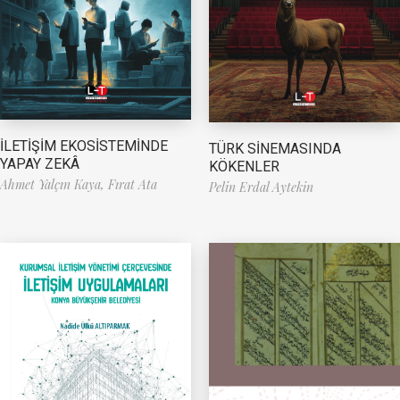
İLETİŞİM EKOSİSTEMİNDE
TÜRK SİNEMASINDA
YAPAY ZEKÂ
KÖKENLER
Ahmet Yalçın Kaya,
Fırat Ata
Pelin Erdal Aytekin