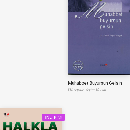
Muhabbet Buyursun Gelsin
Hüzeyme Yeşim Koçak
İNDIRIM!