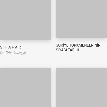
SURİYE TÜRKMENLERİNİN
Ş İ F A K Â R
SİYASİ TARİHİ
Dr. Faik Özdengül