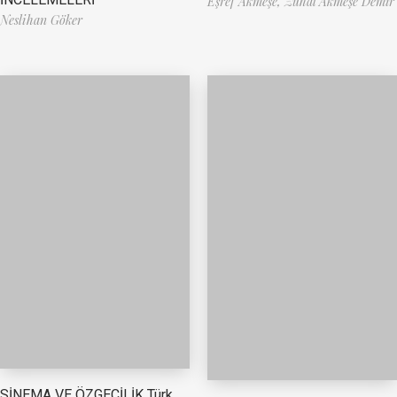
Eşref Akmeşe,
Zuhal Akmeşe Demir
Neslihan Göker
SİNEMA VE ÖZGECİLİK Türk