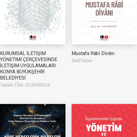
Mustafa Râbî Dîvânı
KURUMSAL İLETİŞİM
YÖNETİMİ ÇERÇEVESİNDE
Halil Batur
İLETİŞİM UYGULAMALARI:
KONYA BÜYÜKŞEHİR
BELEDİYESİ
Nadide Ülkü ALTIPARMAK