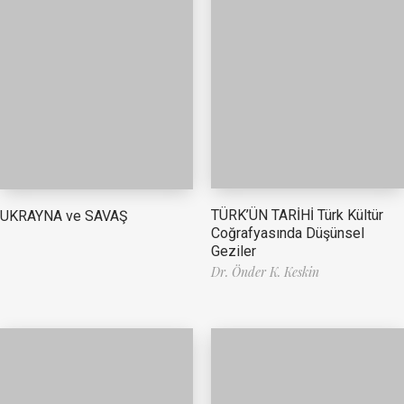
TÜRK’ÜN TARİHİ Türk Kültür
UKRAYNA ve SAVAŞ
Coğrafyasında Düşünsel
Geziler
Dr. Önder K. Keskin