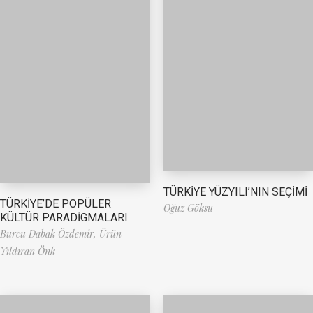
TÜRKİYE YÜZYILI’NIN SEÇİMİ
TÜRKİYE’DE POPÜLER
Oğuz Göksu
KÜLTÜR PARADİGMALARI
Burcu Dabak Özdemir,
Ürün
Yıldıran Önk