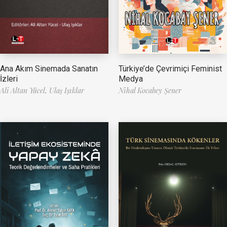
Ana Akım Sinemada Sanatın
Türkiye’de Çevrimiçi Feminist
İzleri
Medya
Ali Altan Yücel,
Ulaş Işıklar
Nihal Kocabey Şener