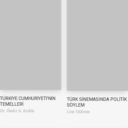
TÜRKİYE CUMHURİYETİ’NİN
TÜRK SİNEMASINDA POLİTİK
TEMELLERİ
SÖYLEM
Dr. Önder K. Keskin
Cem Yıldırım