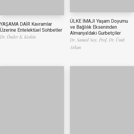
ÜLKE İMAJI Yaşam Doyumu
YAŞAMA DAİR Kavramlar
ve Bağlılık Ekseninden
Üzerine Entelektüel Sohbetler
Almanya’daki Gurbetçiler
Dr. Önder K. Keskin
Dr. Samed Soy,
Prof. Dr. Ümit
Arkan