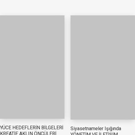
YÜCE HEDEFLERİN BİLGELERİ
Siyasetnameler Işığında
KREATİF AKLIN ÖNCÜLERİ
YÖNETİM VE İLETİŞİM