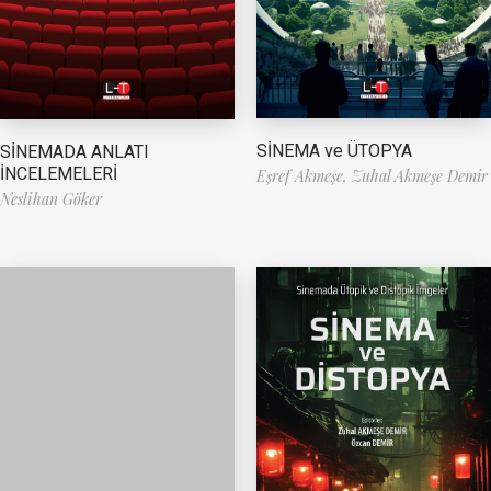
SİNEMA ve ÜTOPYA
SİNEMADA ANLATI
İNCELEMELERİ
Eşref Akmeşe,
Zuhal Akmeşe Demir
Neslihan Göker