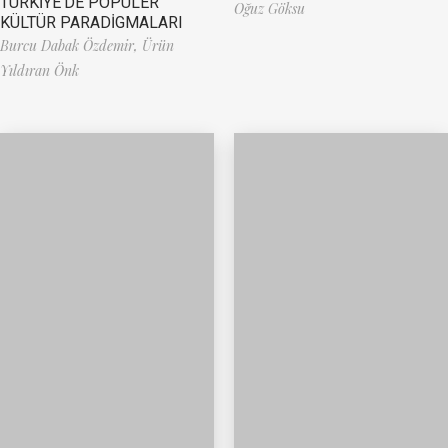
TÜRKİYE’DE POPÜLER
Oğuz Göksu
KÜLTÜR PARADİGMALARI
Burcu Dabak Özdemir,
Ürün
Yıldıran Önk