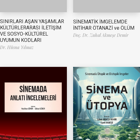
SINIRLARI AŞAN YAŞAMLAR
SİNEMATİK İMGELEMDE
KÜLTÜRLERARASI İLETİŞİM
İNTİHAR ÖTANAZİ ve ÖLÜM
VE SOSYO-KÜLTÜREL
Doç. Dr. Zuhal Akmeşe Demir
UYUMUN KODLARI
Dr. Hüsna Yılmaz