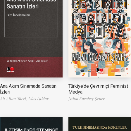
Ana Akım Sinemada Sanatın
Türkiye’de Çevrimiçi Feminist
İzleri
Medya
Ali Altan Yücel,
Ulaş Işıklar
Nihal Kocabey Şener