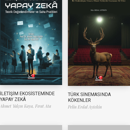
İLETİŞİM EKOSİSTEMİNDE
TÜRK SİNEMASINDA
YAPAY ZEKÂ
KÖKENLER
Ahmet Yalçın Kaya,
Fırat Ata
Pelin Erdal Aytekin