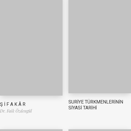
SURİYE TÜRKMENLERİNİN
Ş İ F A K Â R
SİYASİ TARİHİ
Dr. Faik Özdengül