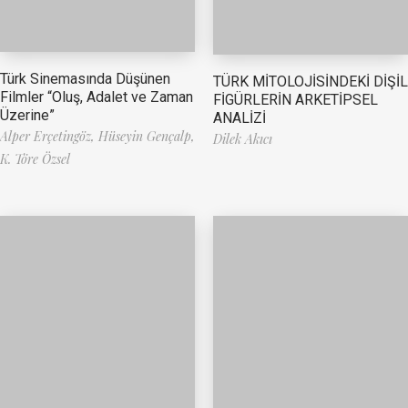
Türk Sinemasında Düşünen
TÜRK MİTOLOJİSİNDEKİ DİŞİL
Filmler “Oluş, Adalet ve Zaman
FİGÜRLERİN ARKETİPSEL
Üzerine”
ANALİZİ
Alper Erçetingöz,
Hüseyin Gençalp,
Dilek Akıcı
K. Töre Özsel