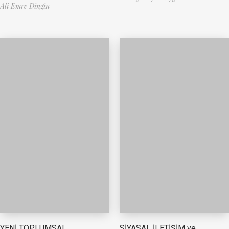
Ali Emre Dingin
YENİ TOPLUMSAL
SİYASAL İLETİŞİM ve