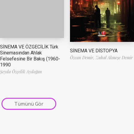
SİNEMA VE ÖZGECİLİK Türk
SİNEMA VE DİSTOPYA
Sinemasından Ahlak
Özcan Demir,
Zuhal Akmeşe Demir
Felsefesine Bir Bakış (1960-
1990
Şeyda Özçelik Aydoğan
Tümünü Gör