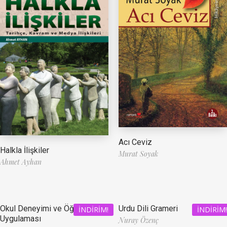
Acı Ceviz
Halkla İlişkiler
Murat Soyak
Ahmet Ayhan
Okul Deneyimi ve Öğretmenlik
Urdu Dili Grameri
İNDIRIM!
İNDIRIM!
Uygulaması
Nuray Özenç