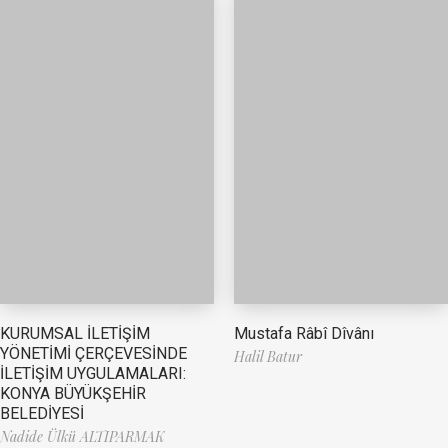
Mustafa Râbî Dîvânı
KURUMSAL İLETİŞİM
YÖNETİMİ ÇERÇEVESİNDE
Halil Batur
İLETİŞİM UYGULAMALARI:
KONYA BÜYÜKŞEHİR
BELEDİYESİ
Nadide Ülkü ALTIPARMAK