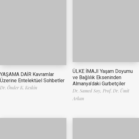
ÜLKE İMAJI Yaşam Doyumu
YAŞAMA DAİR Kavramlar
ve Bağlılık Ekseninden
Üzerine Entelektüel Sohbetler
Almanya’daki Gurbetçiler
Dr. Önder K. Keskin
Dr. Samed Soy,
Prof. Dr. Ümit
Arkan