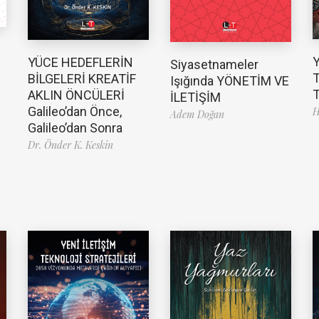
YÜCE HEDEFLERİN
Siyasetnameler
T
BİLGELERİ KREATİF
Işığında YÖNETİM VE
T
AKLIN ÖNCÜLERİ
İLETİŞİM
Galileo’dan Önce,
H
Adem Doğan
Galileo’dan Sonra
Dr. Önder K. Keskin