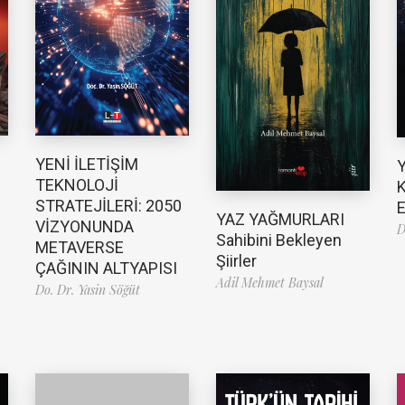
YENİ İLETİŞİM
TEKNOLOJİ
K
STRATEJİLERİ: 2050
E
YAZ YAĞMURLARI
VİZYONUNDA
D
Sahibini Bekleyen
METAVERSE
Şiirler
ÇAĞININ ALTYAPISI
Adil Mehmet Baysal
Do. Dr. Yasin Söğüt