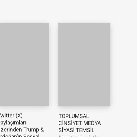
witter (X)
TOPLUMSAL
aylaşımları
CİNSİYET MEDYA
zerinden Trump &
SİYASİ TEMSİL
rdoğan’ın Sosyal