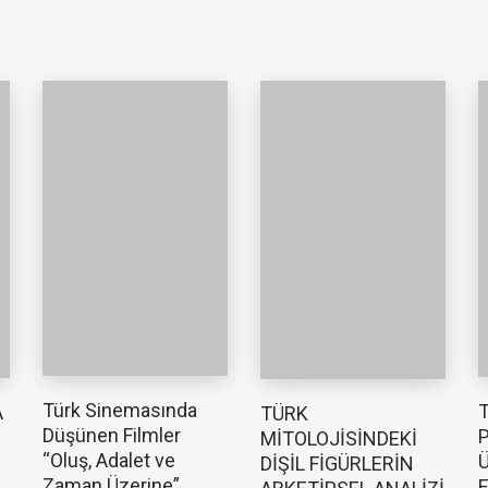
Türk Sinemasında
T
A
TÜRK
Düşünen Filmler
P
MİTOLOJİSİNDEKİ
“Oluş, Adalet ve
Ü
DİŞİL FİGÜRLERİN
Zaman Üzerine”
E