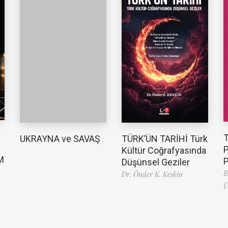
TÜRK’ÜN TARİHİ Türk
UKRAYNA ve SAVAŞ
Kültür Coğrafyasında
M
Düşünsel Geziler
B
Dr. Önder K. Keskin
Ü