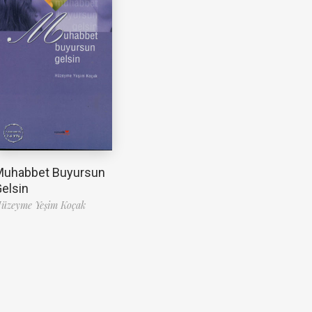
Muhabbet Buyursun
elsin
üzeyme Yeşim Koçak