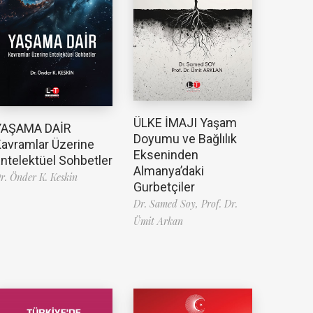
ÜLKE İMAJI Yaşam
YAŞAMA DAİR
Doyumu ve Bağlılık
avramlar Üzerine
Ekseninden
ntelektüel Sohbetler
Almanya’daki
r. Önder K. Keskin
Gurbetçiler
Dr. Samed Soy,
Prof. Dr.
Ümit Arkan