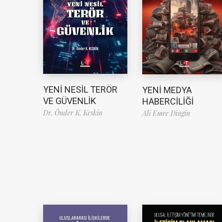
YENİ NESİL TERÖR
YENİ MEDYA
VE GÜVENLİK
HABERCİLİĞİ
Dr. Önder K. Keskin
Ali Emre Dingin