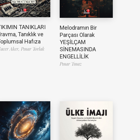
YIKIMIN TANIKLARI
Melodramın Bir
ravma, Tanıklık ve
Parçası Olarak
oplumsal Hafıza
YEŞİLÇAM
SİNEMASINDA
acer Aker,
Pınar Torlak
ENGELLİLİK
Pınar Tınaz