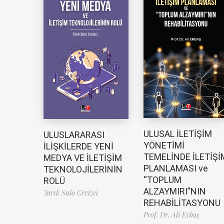
ULUSAL İLETİŞİM
ULUSLARARASI
YÖNETİMİ
İLİŞKİLERDE YENİ
TEMELİNDE İLETİŞİ
MEDYA VE İLETİŞİM
PLANLAMASI ve
TEKNOLOJİLERİNİN
“TOPLUM
ROLÜ
ALZAYMIRI”NIN
Tarık Sulo Cevizci
REHABİLİTASYONU
Prof. Dr. Ali Erbaş