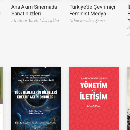
Ana Akım Sinemada
Türkiye’de Çevrimiçi
İ
:
Sanatın İzleri
Feminist Medya
Ali Altan Yücel,
Ulaş Işıklar
Nihal Kocabey Şener
A
A