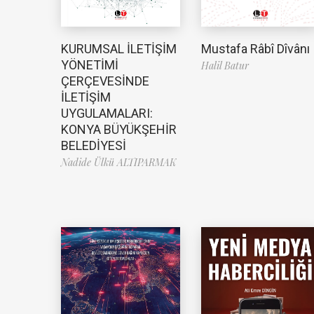
Mustafa Râbî Dîvânı
KURUMSAL İLETİŞİM
YÖNETİMİ
Halil Batur
ÇERÇEVESİNDE
İLETİŞİM
UYGULAMALARI:
KONYA BÜYÜKŞEHİR
BELEDİYESİ
Nadide Ülkü ALTIPARMAK