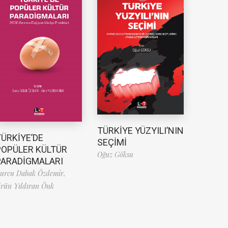
TÜRKİYE YÜZYILI’NIN
TÜRKİYE’DE
SEÇİMİ
POPÜLER KÜLTÜR
Oğuz Göksu
PARADİGMALARI
urcu Dabak Özdemir,
rün Yıldıran Önk