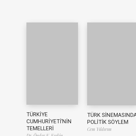
TÜRKİYE
TÜRK SİNEMASIND
CUMHURİYETİ’NİN
POLİTİK SÖYLEM
TEMELLERİ
Cem Yıldırım
Dr. Önder K. Keskin