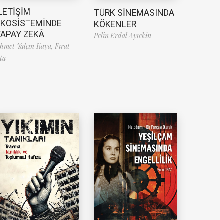
LETİŞİM
TÜRK SİNEMASINDA
EKOSİSTEMİNDE
KÖKENLER
YAPAY ZEKÂ
Pelin Erdal Aytekin
hmet Yalçın Kaya,
Fırat
ta