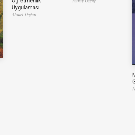
Öğretmenlik
Nuray Özenç
Uygulaması
Ahmet Doğan
G
H