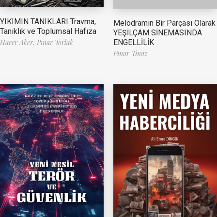
YIKIMIN TANIKLARI Travma,
Melodramın Bir Parçası Olarak
Tanıklık ve Toplumsal Hafıza
YEŞİLÇAM SİNEMASINDA
ENGELLİLİK
Hacer Aker,
Pınar Torlak
Pınar Tınaz