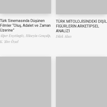
Türk Sinemasında Düşünen
TÜRK MİTOLOJİSİNDEKİ DİŞİL
Filmler “Oluş, Adalet ve Zaman
FİGÜRLERİN ARKETİPSEL
Üzerine”
ANALİZİ
Alper Erçetingöz,
Hüseyin Gençalp,
Dilek Akıcı
K. Töre Özsel