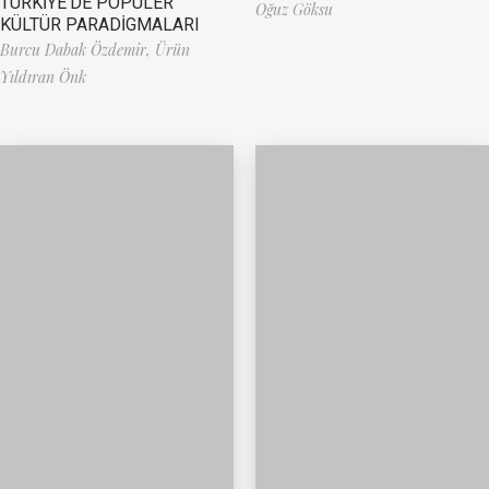
TÜRKİYE’DE POPÜLER
Oğuz Göksu
KÜLTÜR PARADİGMALARI
Burcu Dabak Özdemir,
Ürün
Yıldıran Önk