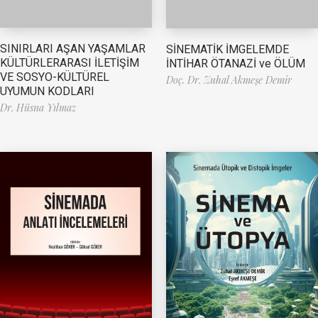
SINIRLARI AŞAN YAŞAMLAR
SİNEMATİK İMGELEMDE
KÜLTÜRLERARASI İLETİŞİM
İNTİHAR ÖTANAZİ ve ÖLÜM
VE SOSYO-KÜLTÜREL
Doç. Dr. Zuhal Akmeşe Demir
UYUMUN KODLARI
Dr. Hüsna Yılmaz