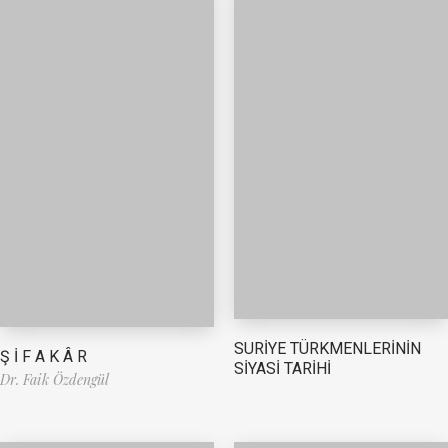
SURİYE TÜRKMENLERİNİN
Ş İ F A K Â R
SİYASİ TARİHİ
Dr. Faik Özdengül