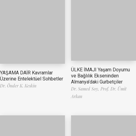
ÜLKE İMAJI Yaşam Doyumu
YAŞAMA DAİR Kavramlar
ve Bağlılık Ekseninden
Üzerine Entelektüel Sohbetler
Almanya’daki Gurbetçiler
Dr. Önder K. Keskin
Dr. Samed Soy,
Prof. Dr. Ümit
Arkan