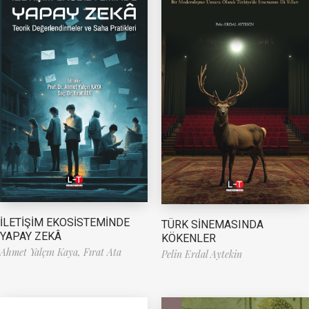
İLETİŞİM EKOSİSTEMİNDE
TÜRK SİNEMASINDA
YAPAY ZEKÂ
KÖKENLER
Ahmet Yalçın Kaya,
Fırat Ata
Pelin Erdal Aytekin