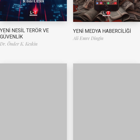
YENİ NESİL TERÖR VE
YENİ MEDYA HABERCİLİĞİ
GÜVENLİK
Ali Emre Dingin
Dr. Önder K. Keskin