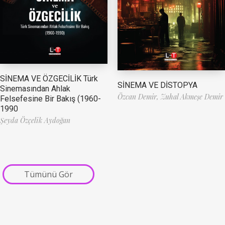
SİNEMA VE ÖZGECİLİK Türk
SİNEMA VE DİSTOPYA
Sinemasından Ahlak
Özcan Demir,
Zuhal Akmeşe Demir
Felsefesine Bir Bakış (1960-
1990
Şeyda Özçelik Aydoğan
Tümünü Gör