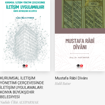
Mustafa Râbî Dîvânı
KURUMSAL İLETİŞİM
YÖNETİMİ ÇERÇEVESİNDE
Halil Batur
İLETİŞİM UYGULAMALARI:
KONYA BÜYÜKŞEHİR
BELEDİYESİ
Nadide Ülkü ALTIPARMAK