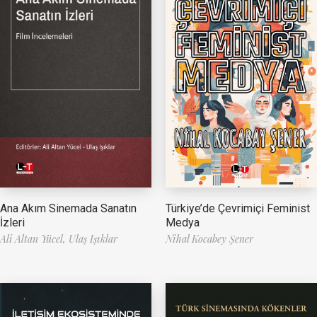
Ana Akım Sinemada Sanatın
Türkiye’de Çevrimiçi Feminist
İzleri
Medya
Ali Altan Yücel,
Ulaş Işıklar
Nihal Kocabey Şener