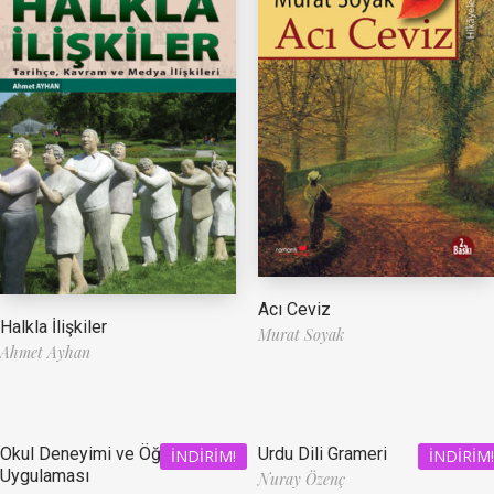
Acı Ceviz
Halkla İlişkiler
Murat Soyak
Ahmet Ayhan
Okul Deneyimi ve Öğretmenlik
Urdu Dili Grameri
İNDIRIM!
İNDIRIM!
Uygulaması
Nuray Özenç