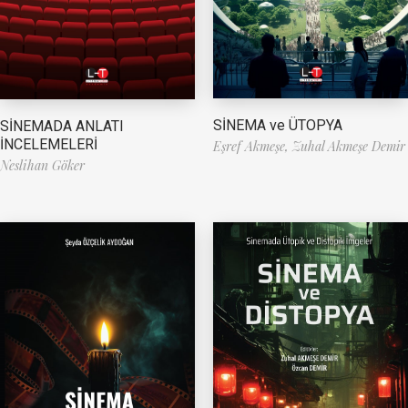
SİNEMA ve ÜTOPYA
SİNEMADA ANLATI
İNCELEMELERİ
Eşref Akmeşe,
Zuhal Akmeşe Demir
Neslihan Göker