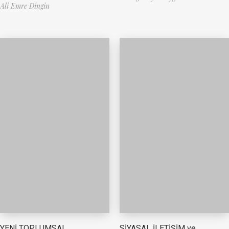
Ali Emre Dingin
YENİ TOPLUMSAL
SİYASAL İLETİŞİM ve