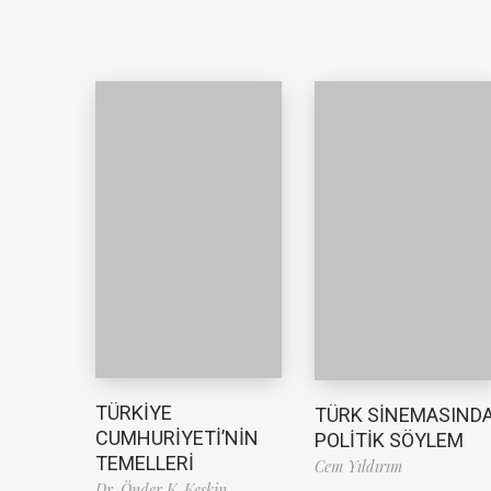
TÜRKİYE
TÜRK SİNEMASIND
CUMHURİYETİ’NİN
POLİTİK SÖYLEM
TEMELLERİ
Cem Yıldırım
Dr. Önder K. Keskin