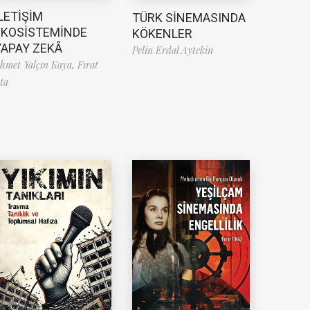
LETİŞİM
TÜRK SİNEMASINDA
EKOSİSTEMİNDE
KÖKENLER
YAPAY ZEKÂ
Pelin Erdal Aytekin
hmet Yalçın Kaya,
Fırat
ta