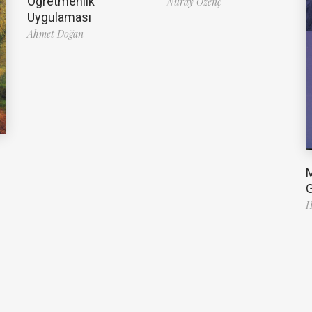
Öğretmenlik
Nuray Özenç
Uygulaması
Ahmet Doğan
G
H