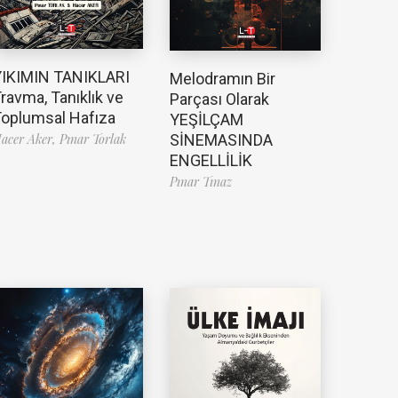
YIKIMIN TANIKLARI
Melodramın Bir
ravma, Tanıklık ve
Parçası Olarak
oplumsal Hafıza
YEŞİLÇAM
SİNEMASINDA
acer Aker,
Pınar Torlak
ENGELLİLİK
Pınar Tınaz