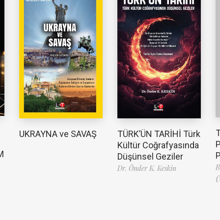
TÜRK’ÜN TARİHİ Türk
UKRAYNA ve SAVAŞ
Kültür Coğrafyasında
M
Düşünsel Geziler
B
Dr. Önder K. Keskin
Ü