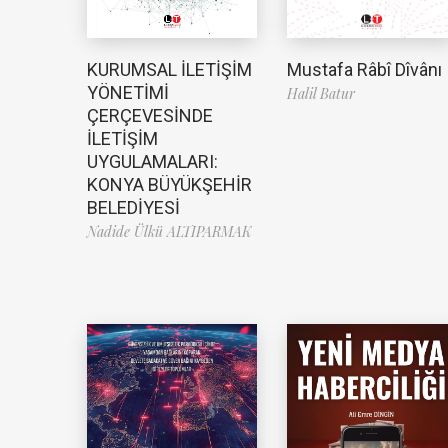
Mustafa Râbî Dîvânı
KURUMSAL İLETİŞİM
YÖNETİMİ
Halil Batur
ÇERÇEVESİNDE
İLETİŞİM
UYGULAMALARI:
KONYA BÜYÜKŞEHİR
BELEDİYESİ
Nadide Ülkü ALTIPARMAK