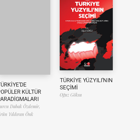
TÜRKİYE YÜZYILI’NIN
TÜRKİYE’DE
SEÇİMİ
POPÜLER KÜLTÜR
Oğuz Göksu
PARADİGMALARI
urcu Dabak Özdemir,
rün Yıldıran Önk