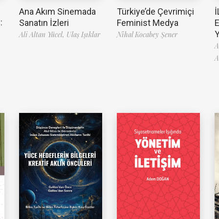
Ana Akım Sinemada
Türkiye’de Çevrimiçi
İ
:
Sanatın İzleri
Feminist Medya
Ali Altan Yücel,
Ulaş Işıklar
Nihal Kocabey Şener
A
A