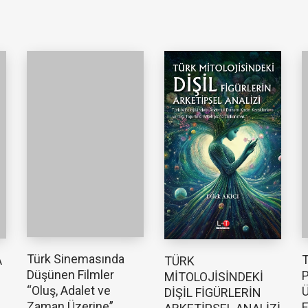
Türk Sinemasında
T
A
TÜRK
Düşünen Filmler
P
MİTOLOJİSİNDEKİ
“Oluş, Adalet ve
Ü
DİŞİL FİGÜRLERİN
Zaman Üzerine”
E