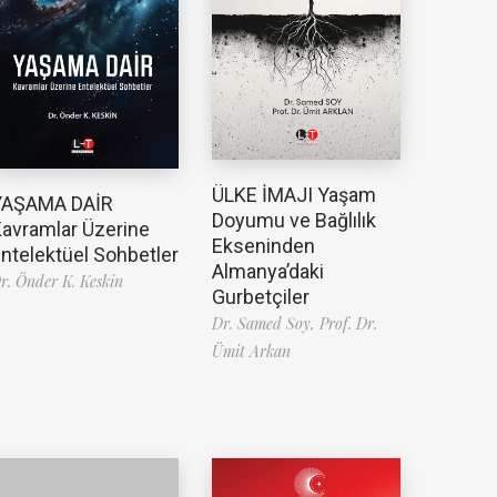
ÜLKE İMAJI Yaşam
YAŞAMA DAİR
Doyumu ve Bağlılık
avramlar Üzerine
Ekseninden
ntelektüel Sohbetler
Almanya’daki
r. Önder K. Keskin
Gurbetçiler
Dr. Samed Soy,
Prof. Dr.
Ümit Arkan