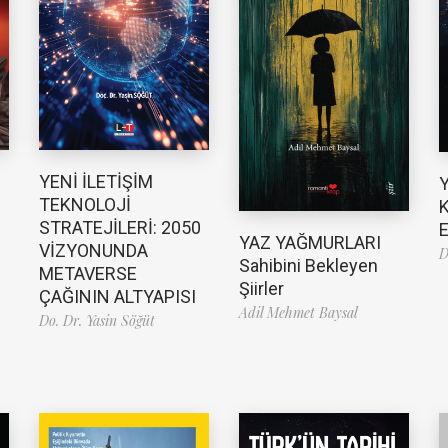
YENİ İLETİŞİM
TEKNOLOJİ
K
STRATEJİLERİ: 2050
E
YAZ YAĞMURLARI
VİZYONUNDA
D
Sahibini Bekleyen
METAVERSE
Şiirler
ÇAĞININ ALTYAPISI
Adil Mehmet Baysal
Do. Dr. Yasin Söğüt