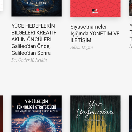
YÜCE HEDEFLERİN
Siyasetnameler
T
BİLGELERİ KREATİF
Işığında YÖNETİM VE
T
AKLIN ÖNCÜLERİ
İLETİŞİM
Galileo’dan Önce,
H
Adem Doğan
Galileo’dan Sonra
Dr. Önder K. Keskin