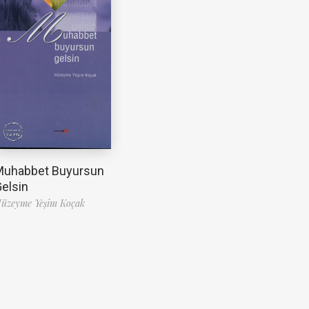
Muhabbet Buyursun
elsin
üzeyme Yeşim Koçak