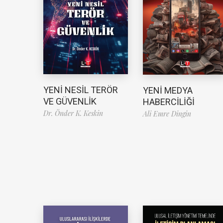
YENİ NESİL TERÖR
YENİ MEDYA
VE GÜVENLİK
HABERCİLİĞİ
Dr. Önder K. Keskin
Ali Emre Dingin