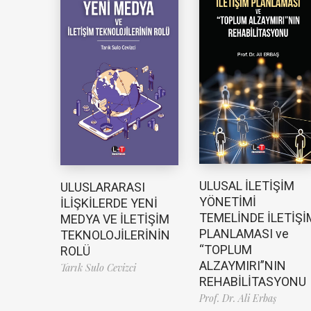
ULUSAL İLETİŞİM
ULUSLARARASI
YÖNETİMİ
İLİŞKİLERDE YENİ
TEMELİNDE İLETİŞİ
MEDYA VE İLETİŞİM
PLANLAMASI ve
TEKNOLOJİLERİNİN
“TOPLUM
ROLÜ
ALZAYMIRI”NIN
Tarık Sulo Cevizci
REHABİLİTASYONU
Prof. Dr. Ali Erbaş