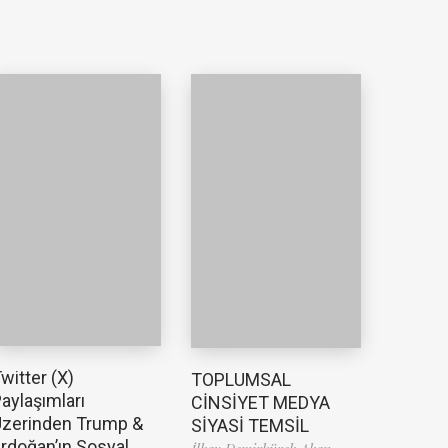
witter (X)
TOPLUMSAL
aylaşımları
CİNSİYET MEDYA
zerinden Trump &
SİYASİ TEMSİL
rdoğan’ın Sosyal