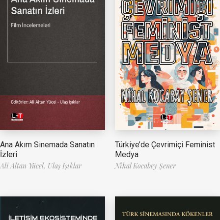
Ana Akım Sinemada Sanatın
Türkiye’de Çevrimiçi Feminist
İzleri
Medya
Ali Altan Yücel,
Ulaş Işıklar
Nihal Kocabey Şener