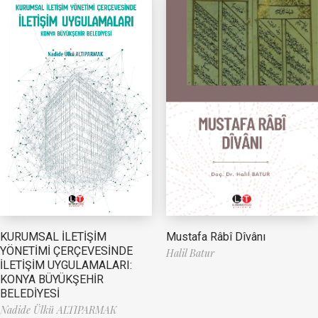
Mustafa Râbî Dîvânı
KURUMSAL İLETİŞİM
YÖNETİMİ ÇERÇEVESİNDE
Halil Batur
İLETİŞİM UYGULAMALARI:
KONYA BÜYÜKŞEHİR
BELEDİYESİ
Nadide Ülkü ALTIPARMAK