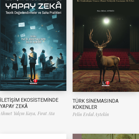
İLETİŞİM EKOSİSTEMİNDE
TÜRK SİNEMASINDA
YAPAY ZEKÂ
KÖKENLER
Ahmet Yalçın Kaya,
Fırat Ata
Pelin Erdal Aytekin