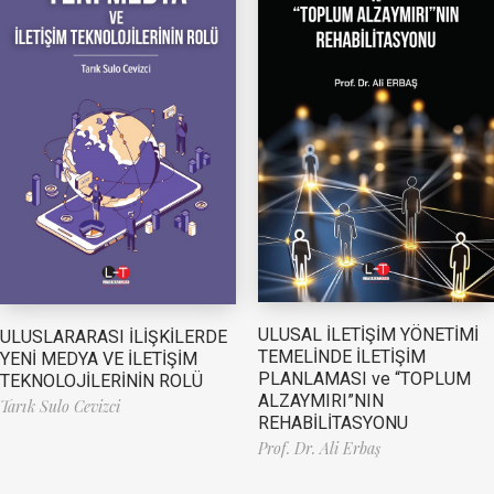
ULUSAL İLETİŞİM YÖNETİMİ
ULUSLARARASI İLİŞKİLERDE
TEMELİNDE İLETİŞİM
YENİ MEDYA VE İLETİŞİM
PLANLAMASI ve “TOPLUM
TEKNOLOJİLERİNİN ROLÜ
ALZAYMIRI”NIN
Tarık Sulo Cevizci
REHABİLİTASYONU
Prof. Dr. Ali Erbaş