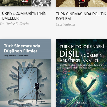
TÜRKİYE CUMHURİYETİ’NİN
TÜRK SİNEMASINDA POLİTİK
TEMELLERİ
SÖYLEM
Dr. Önder K. Keskin
Cem Yıldırım