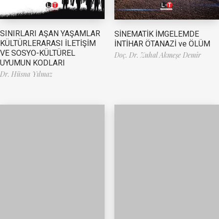
SINIRLARI AŞAN YAŞAMLAR
SİNEMATİK İMGELEMDE
KÜLTÜRLERARASI İLETİŞİM
İNTİHAR ÖTANAZİ ve ÖLÜM
VE SOSYO-KÜLTÜREL
Doç. Dr. Zuhal Akmeşe Demir
UYUMUN KODLARI
Dr. Hüsna Yılmaz