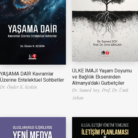
ÜLKE İMAJI Yaşam Doyumu
YAŞAMA DAİR Kavramlar
ve Bağlılık Ekseninden
Üzerine Entelektüel Sohbetler
Almanya’daki Gurbetçiler
Dr. Önder K. Keskin
Dr. Samed Soy,
Prof. Dr. Ümit
Arkan