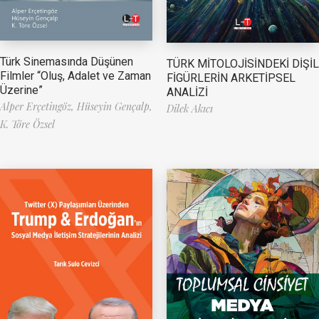
Türk Sinemasında Düşünen
TÜRK MİTOLOJİSİNDEKİ DİŞİL
Filmler “Oluş, Adalet ve Zaman
FİGÜRLERİN ARKETİPSEL
Üzerine”
ANALİZİ
Alper Erçetingöz,
Hüseyin Gençalp,
Dilek Akıcı
K. Töre Özsel