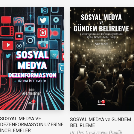
SOSYAL MEDYA VE
SOSYAL MEDYA ve GÜNDEM
DEZENFORMASYON ÜZERİNE
BELİRLEME
İNCELEMELER
Dr. Öğr. Üyesi Aygün Özsalih