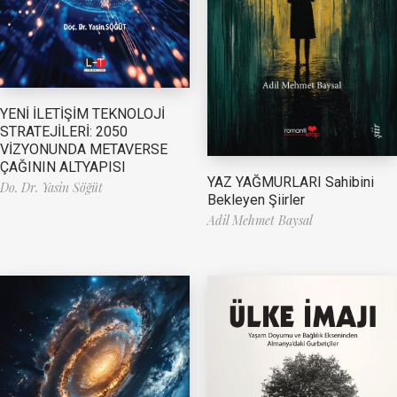
YENİ İLETİŞİM TEKNOLOJİ
STRATEJİLERİ: 2050
VİZYONUNDA METAVERSE
ÇAĞININ ALTYAPISI
YAZ YAĞMURLARI Sahibini
Do. Dr. Yasin Söğüt
Bekleyen Şiirler
Adil Mehmet Baysal