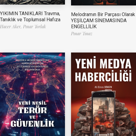
YIKIMIN TANIKLARI Travma,
Melodramın Bir Parçası Olarak
Tanıklık ve Toplumsal Hafıza
YEŞİLÇAM SİNEMASINDA
ENGELLİLİK
Hacer Aker,
Pınar Torlak
Pınar Tınaz