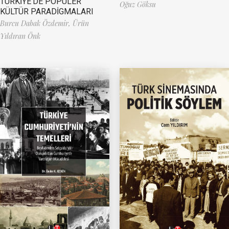
TÜRKİYE’DE POPÜLER
Oğuz Göksu
KÜLTÜR PARADİGMALARI
Burcu Dabak Özdemir,
Ürün
Yıldıran Önk