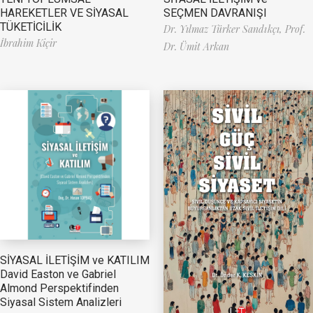
HAREKETLER VE SİYASAL
SEÇMEN DAVRANIŞI
TÜKETİCİLİK
Dr. Yılmaz Türker Sandıkçı,
Prof.
İbrahim Kiçir
Dr. Ümit Arkan
SİYASAL İLETİŞİM ve KATILIM
David Easton ve Gabriel
Almond Perspektifinden
Siyasal Sistem Analizleri