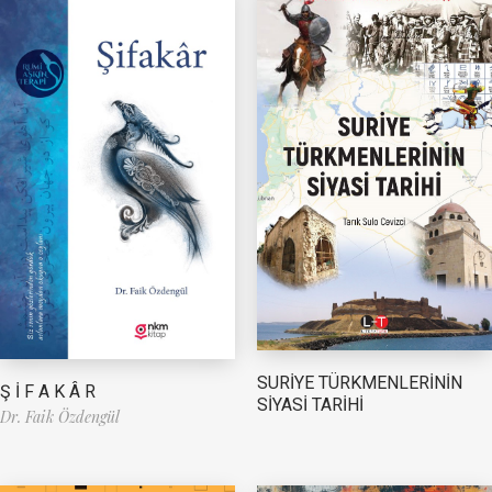
SURİYE TÜRKMENLERİNİN
Ş İ F A K Â R
SİYASİ TARİHİ
Dr. Faik Özdengül