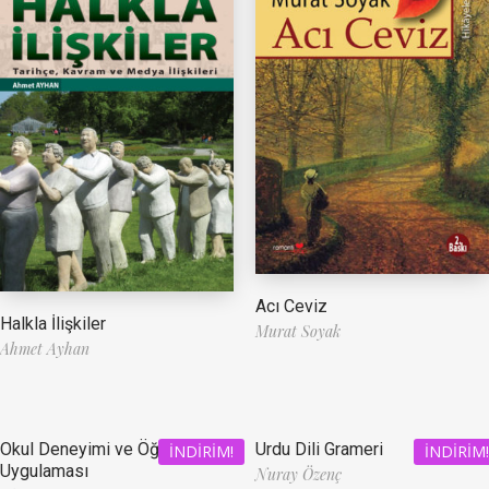
Acı Ceviz
Halkla İlişkiler
Murat Soyak
Ahmet Ayhan
Okul Deneyimi ve Öğretmenlik
Urdu Dili Grameri
İNDIRIM!
İNDIRIM!
Uygulaması
Nuray Özenç