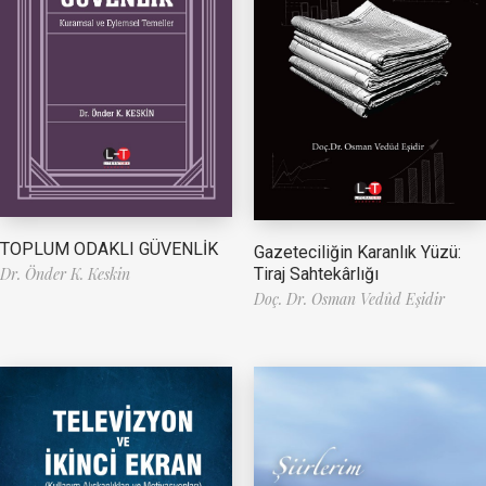
TOPLUM ODAKLI GÜVENLİK
Gazeteciliğin Karanlık Yüzü:
Tiraj Sahtekârlığı
Dr. Önder K. Keskin
Doç. Dr. Osman Vedûd Eşidir