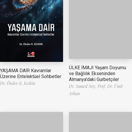
ÜLKE İMAJI Yaşam Doyumu
YAŞAMA DAİR Kavramlar
ve Bağlılık Ekseninden
Üzerine Entelektüel Sohbetler
Almanya’daki Gurbetçiler
Dr. Önder K. Keskin
Dr. Samed Soy,
Prof. Dr. Ümit
Arkan