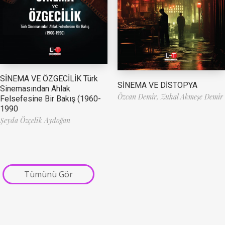
SİNEMA VE ÖZGECİLİK Türk
SİNEMA VE DİSTOPYA
Sinemasından Ahlak
Özcan Demir,
Zuhal Akmeşe Demir
Felsefesine Bir Bakış (1960-
1990
Şeyda Özçelik Aydoğan
Tümünü Gör