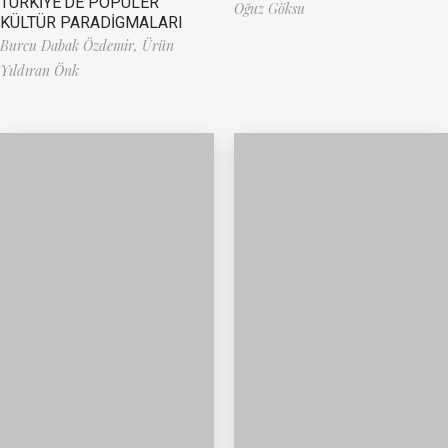
TÜRKİYE’DE POPÜLER
Oğuz Göksu
KÜLTÜR PARADİGMALARI
Burcu Dabak Özdemir,
Ürün
Yıldıran Önk