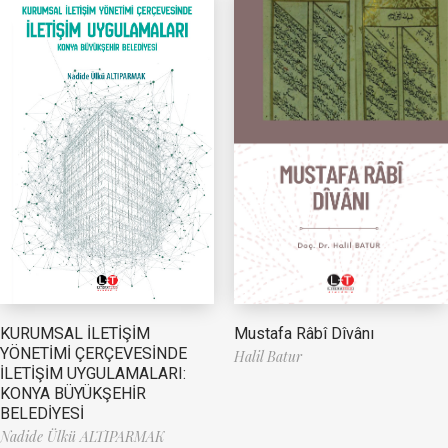
Mustafa Râbî Dîvânı
KURUMSAL İLETİŞİM
YÖNETİMİ ÇERÇEVESİNDE
Halil Batur
İLETİŞİM UYGULAMALARI:
KONYA BÜYÜKŞEHİR
BELEDİYESİ
Nadide Ülkü ALTIPARMAK