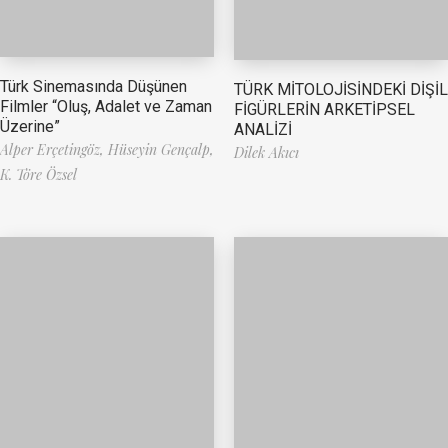
Türk Sinemasında Düşünen
TÜRK MİTOLOJİSİNDEKİ DİŞİL
Filmler “Oluş, Adalet ve Zaman
FİGÜRLERİN ARKETİPSEL
Üzerine”
ANALİZİ
Alper Erçetingöz,
Hüseyin Gençalp,
Dilek Akıcı
K. Töre Özsel