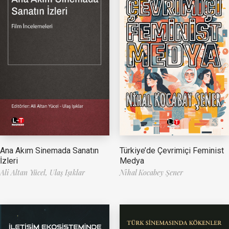
Ana Akım Sinemada Sanatın
Türkiye’de Çevrimiçi Feminist
İzleri
Medya
Ali Altan Yücel,
Ulaş Işıklar
Nihal Kocabey Şener