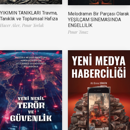
YIKIMIN TANIKLARI Travma,
Melodramın Bir Parçası Olarak
Tanıklık ve Toplumsal Hafıza
YEŞİLÇAM SİNEMASINDA
ENGELLİLİK
Hacer Aker,
Pınar Torlak
Pınar Tınaz