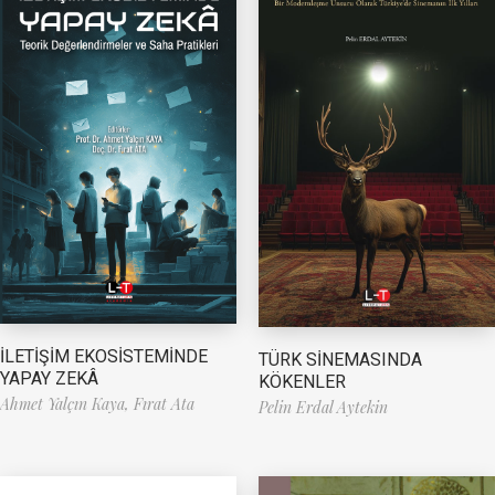
İLETİŞİM EKOSİSTEMİNDE
TÜRK SİNEMASINDA
YAPAY ZEKÂ
KÖKENLER
Ahmet Yalçın Kaya,
Fırat Ata
Pelin Erdal Aytekin