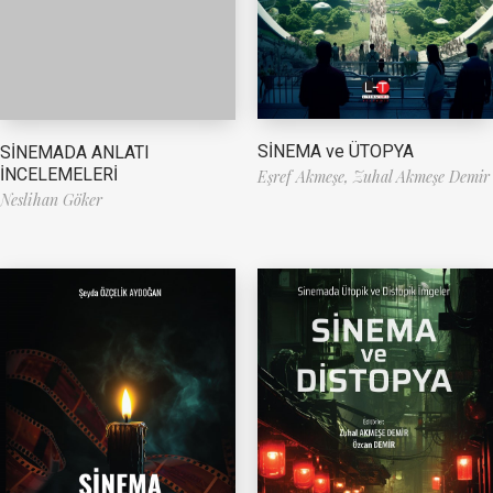
SİNEMA ve ÜTOPYA
SİNEMADA ANLATI
İNCELEMELERİ
Eşref Akmeşe,
Zuhal Akmeşe Demir
Neslihan Göker