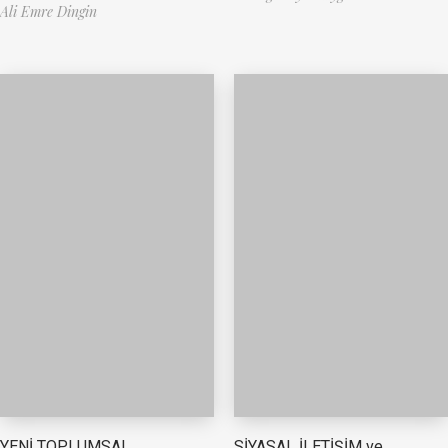
Ali Emre Dingin
YENİ TOPLUMSAL
SİYASAL İLETİŞİM ve