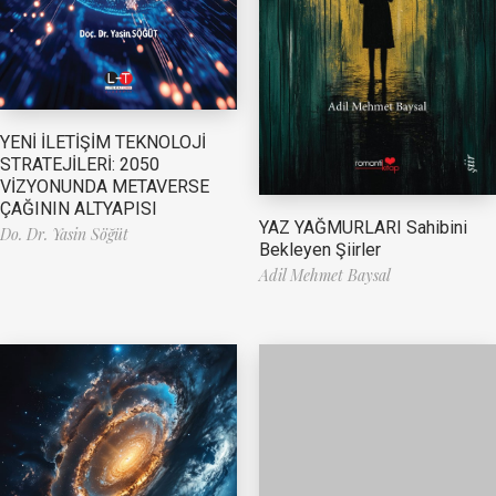
YENİ İLETİŞİM TEKNOLOJİ
STRATEJİLERİ: 2050
VİZYONUNDA METAVERSE
ÇAĞININ ALTYAPISI
YAZ YAĞMURLARI Sahibini
Do. Dr. Yasin Söğüt
Bekleyen Şiirler
Adil Mehmet Baysal