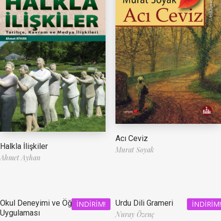
Acı Ceviz
Halkla İlişkiler
Murat Soyak
Ahmet Ayhan
Okul Deneyimi ve Öğretmenlik
Urdu Dili Grameri
İNDIRIM!
İNDIRIM!
Uygulaması
Nuray Özenç