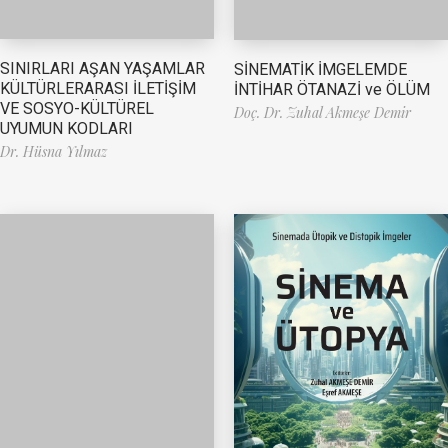
SINIRLARI AŞAN YAŞAMLAR
SİNEMATİK İMGELEMDE
KÜLTÜRLERARASI İLETİŞİM
İNTİHAR ÖTANAZİ ve ÖLÜM
VE SOSYO-KÜLTÜREL
Doç. Dr. Zuhal Akmeşe Demir
UYUMUN KODLARI
Dr. Hüsna Yılmaz