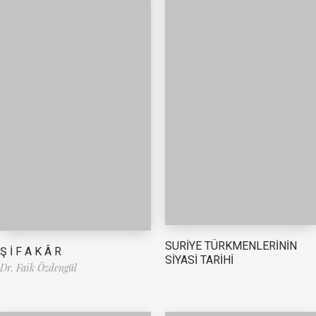
SURİYE TÜRKMENLERİNİN
Ş İ F A K Â R
SİYASİ TARİHİ
Dr. Faik Özdengül