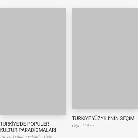
TÜRKİYE YÜZYILI’NIN SEÇİMİ
TÜRKİYE’DE POPÜLER
Oğuz Göksu
KÜLTÜR PARADİGMALARI
Burcu Dabak Özdemir,
Ürün