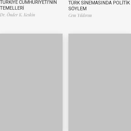
TÜRKİYE CUMHURİYETİ’NİN
TÜRK SİNEMASINDA POLİTİK
TEMELLERİ
SÖYLEM
Dr. Önder K. Keskin
Cem Yıldırım