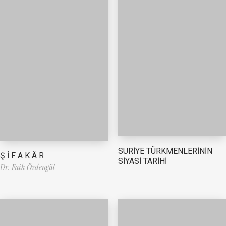
SURİYE TÜRKMENLERİNİN
Ş İ F A K Â R
SİYASİ TARİHİ
Dr. Faik Özdengül