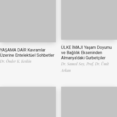
ÜLKE İMAJI Yaşam Doyumu
YAŞAMA DAİR Kavramlar
ve Bağlılık Ekseninden
Üzerine Entelektüel Sohbetler
Almanya’daki Gurbetçiler
Dr. Önder K. Keskin
Dr. Samed Soy,
Prof. Dr. Ümit
Arkan