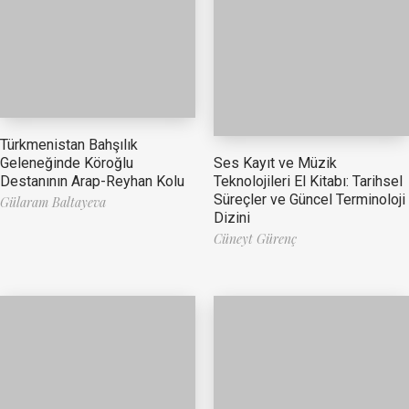
Türkmenistan Bahşılık
Ses Kayıt ve Müzik
Geleneğinde Köroğlu
Teknolojileri El Kitabı: Tarihsel
Destanının Arap-Reyhan Kolu
Süreçler ve Güncel Terminoloji
Gülaram Baltayeva
Dizini
Cüneyt Gürenç