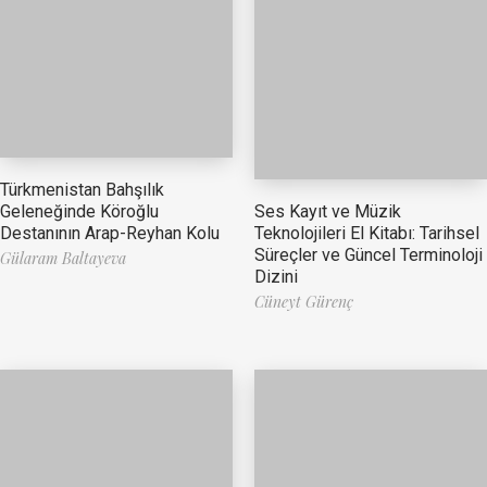
Türkmenistan Bahşılık
Ses Kayıt ve Müzik
Geleneğinde Köroğlu
Teknolojileri El Kitabı: Tarihsel
Destanının Arap-Reyhan Kolu
Süreçler ve Güncel Terminoloji
Gülaram Baltayeva
Dizini
Cüneyt Gürenç