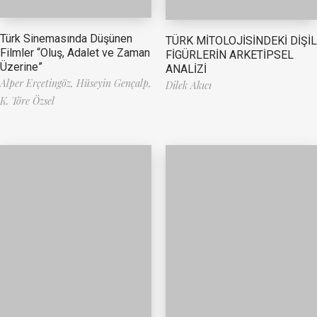
Türk Sinemasında Düşünen
TÜRK MİTOLOJİSİNDEKİ DİŞİL
Filmler “Oluş, Adalet ve Zaman
FİGÜRLERİN ARKETİPSEL
Üzerine”
ANALİZİ
Alper Erçetingöz,
Hüseyin Gençalp,
Dilek Akıcı
K. Töre Özsel