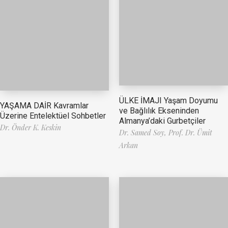
ÜLKE İMAJI Yaşam Doyumu
YAŞAMA DAİR Kavramlar
ve Bağlılık Ekseninden
Üzerine Entelektüel Sohbetler
Almanya’daki Gurbetçiler
Dr. Önder K. Keskin
Dr. Samed Soy,
Prof. Dr. Ümit
Arkan