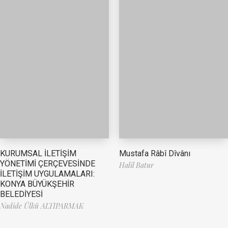
Mustafa Râbî Dîvânı
KURUMSAL İLETİŞİM
YÖNETİMİ ÇERÇEVESİNDE
Halil Batur
İLETİŞİM UYGULAMALARI:
KONYA BÜYÜKŞEHİR
BELEDİYESİ
Nadide Ülkü ALTIPARMAK