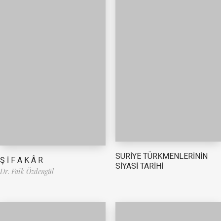
SURİYE TÜRKMENLERİNİN
Ş İ F A K Â R
SİYASİ TARİHİ
Dr. Faik Özdengül