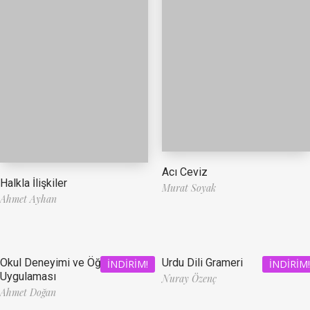
Acı Ceviz
Halkla İlişkiler
Murat Soyak
Ahmet Ayhan
Okul Deneyimi ve Öğretmenlik
Urdu Dili Grameri
İNDIRIM!
İNDIRIM!
Uygulaması
Nuray Özenç
Ahmet Doğan