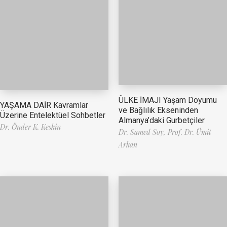
ÜLKE İMAJI Yaşam Doyumu
YAŞAMA DAİR Kavramlar
ve Bağlılık Ekseninden
Üzerine Entelektüel Sohbetler
Almanya’daki Gurbetçiler
Dr. Önder K. Keskin
Dr. Samed Soy,
Prof. Dr. Ümit
Arkan