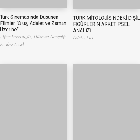
Türk Sinemasında Düşünen
TÜRK MİTOLOJİSİNDEKİ DİŞİL
Filmler “Oluş, Adalet ve Zaman
FİGÜRLERİN ARKETİPSEL
Üzerine”
ANALİZİ
Alper Erçetingöz,
Hüseyin Gençalp,
Dilek Akıcı
K. Töre Özsel