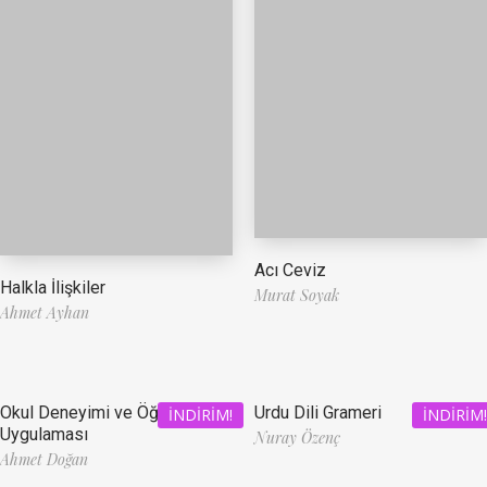
Acı Ceviz
Halkla İlişkiler
Murat Soyak
Ahmet Ayhan
Okul Deneyimi ve Öğretmenlik
Urdu Dili Grameri
İNDIRIM!
İNDIRIM!
Uygulaması
Nuray Özenç
Ahmet Doğan