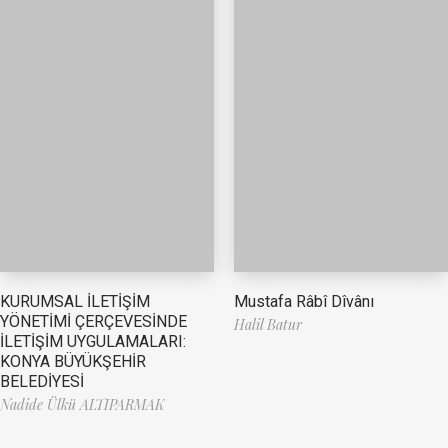
Mustafa Râbî Dîvânı
KURUMSAL İLETİŞİM
YÖNETİMİ ÇERÇEVESİNDE
Halil Batur
İLETİŞİM UYGULAMALARI:
KONYA BÜYÜKŞEHİR
BELEDİYESİ
Nadide Ülkü ALTIPARMAK