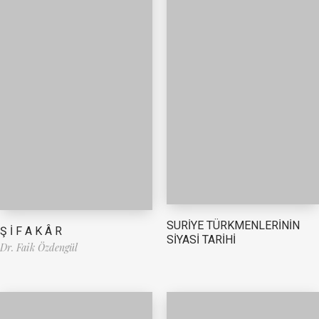
SURİYE TÜRKMENLERİNİN
Ş İ F A K Â R
SİYASİ TARİHİ
Dr. Faik Özdengül