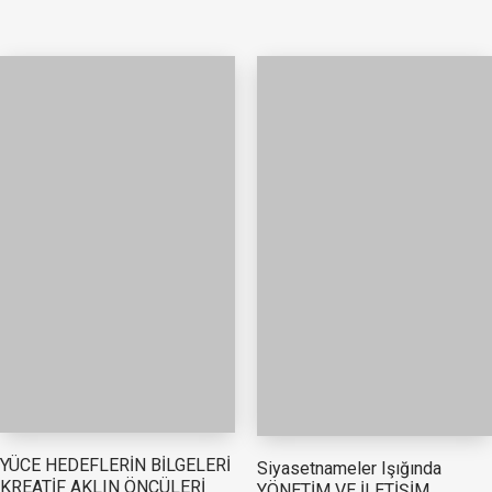
YÜCE HEDEFLERİN BİLGELERİ
Siyasetnameler Işığında
KREATİF AKLIN ÖNCÜLERİ
YÖNETİM VE İLETİŞİM