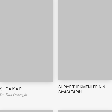
SURİYE TÜRKMENLERİNİN
Ş İ F A K Â R
SİYASİ TARİHİ
Dr. Faik Özdengül