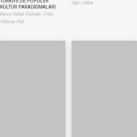
TÜRKİYE’DE POPÜLER
Oğuz Göksu
KÜLTÜR PARADİGMALARI
Burcu Dabak Özdemir,
Ürün
Yıldıran Önk