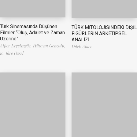
Türk Sinemasında Düşünen
TÜRK MİTOLOJİSİNDEKİ DİŞİL
Filmler “Oluş, Adalet ve Zaman
FİGÜRLERİN ARKETİPSEL
Üzerine”
ANALİZİ
Alper Erçetingöz,
Hüseyin Gençalp,
Dilek Akıcı
K. Töre Özsel