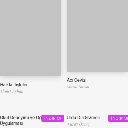
Acı Ceviz
Halkla İlişkiler
Murat Soyak
Ahmet Ayhan
Okul Deneyimi ve Öğretmenlik
Urdu Dili Grameri
İNDIRIM!
İNDIRIM!
Uygulaması
Nuray Özenç