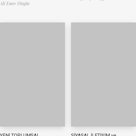
Ali Emre Dingin
YENİ TOPLUMSAL
SİYASAL İLETİŞİM ve