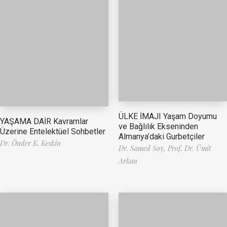
ÜLKE İMAJI Yaşam Doyumu
YAŞAMA DAİR Kavramlar
ve Bağlılık Ekseninden
Üzerine Entelektüel Sohbetler
Almanya’daki Gurbetçiler
Dr. Önder K. Keskin
Dr. Samed Soy,
Prof. Dr. Ümit
Arkan