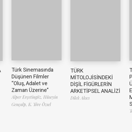
Türk Sinemasında
T
A
TÜRK
Düşünen Filmler
P
MİTOLOJİSİNDEKİ
“Oluş, Adalet ve
Ü
DİŞİL FİGÜRLERİN
Zaman Üzerine”
E
ARKETİPSEL ANALİZİ
M
Alper Erçetingöz,
Hüseyin
Dilek Akıcı
S
Gençalp,
K. Töre Özsel
T