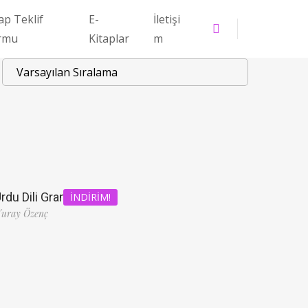
ap Teklif
E-
İletişi
rmu
Kitaplar
m
rdu Dili Grameri
İNDIRIM!
uray Özenç