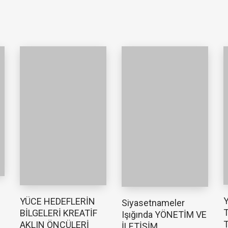
YÜCE HEDEFLERİN
Siyasetnameler
T
BİLGELERİ KREATİF
Işığında YÖNETİM VE
T
AKLIN ÖNCÜLERİ
İLETİŞİM