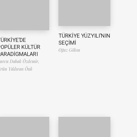
TÜRKİYE YÜZYILI’NIN
TÜRKİYE’DE
SEÇİMİ
POPÜLER KÜLTÜR
Oğuz Göksu
PARADİGMALARI
urcu Dabak Özdemir,
rün Yıldıran Önk