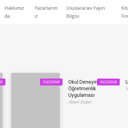
Hakkımız
Yazarlarım
Uluslararası Yayın
Kit
da
ız
Bilgisi
Fo
Okul Deneyimi ve
U
M!
İNDIRIM!
İNDIRIM!
Öğretmenlik
N
Uygulaması
Ahmet Doğan