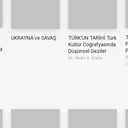
TÜRK’ÜN TARİHİ Türk
UKRAYNA ve SAVAŞ
Kültür Coğrafyasında
M
Düşünsel Geziler
B
Dr. Önder K. Keskin
Ü