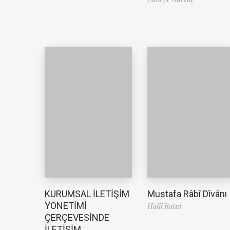
Mustafa Râbî Dîvânı
KURUMSAL İLETİŞİM
YÖNETİMİ
Halil Batur
ÇERÇEVESİNDE
İLETİŞİM