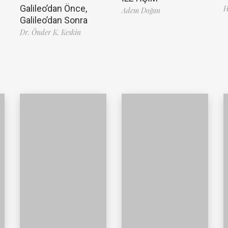
Galileo’dan Önce,
H
Adem Doğan
Galileo’dan Sonra
Dr. Önder K. Keskin