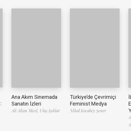
Ana Akım Sinemada
Türkiye’de Çevrimiçi
İ
:
Sanatın İzleri
Feminist Medya
Ali Altan Yücel,
Ulaş Işıklar
Nihal Kocabey Şener
A
A