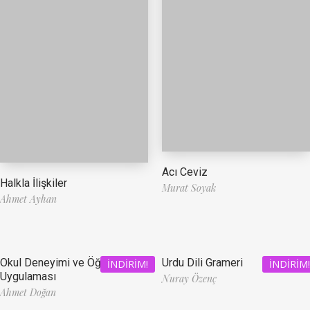
Acı Ceviz
Halkla İlişkiler
Murat Soyak
Ahmet Ayhan
Okul Deneyimi ve Öğretmenlik
Urdu Dili Grameri
İNDIRIM!
İNDIRIM!
Uygulaması
Nuray Özenç
Ahmet Doğan