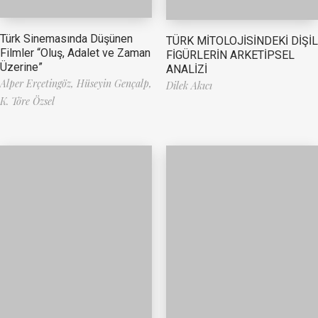
Türk Sinemasında Düşünen
TÜRK MİTOLOJİSİNDEKİ DİŞİL
Filmler “Oluş, Adalet ve Zaman
FİGÜRLERİN ARKETİPSEL
Üzerine”
ANALİZİ
Alper Erçetingöz,
Hüseyin Gençalp,
Dilek Akıcı
K. Töre Özsel