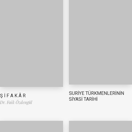
SURİYE TÜRKMENLERİNİN
Ş İ F A K Â R
SİYASİ TARİHİ
Dr. Faik Özdengül