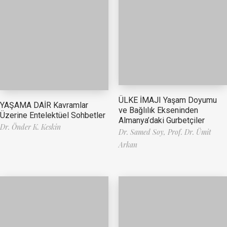
ÜLKE İMAJI Yaşam Doyumu
YAŞAMA DAİR Kavramlar
ve Bağlılık Ekseninden
Üzerine Entelektüel Sohbetler
Almanya’daki Gurbetçiler
Dr. Önder K. Keskin
Dr. Samed Soy,
Prof. Dr. Ümit
Arkan