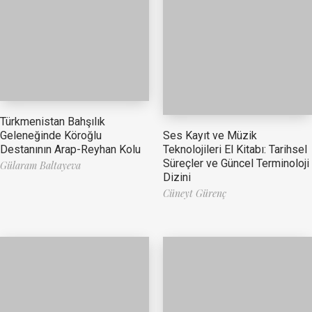
Türkmenistan Bahşılık
Ses Kayıt ve Müzik
Geleneğinde Köroğlu
Teknolojileri El Kitabı: Tarihsel
Destanının Arap-Reyhan Kolu
Süreçler ve Güncel Terminoloji
Gülaram Baltayeva
Dizini
Cüneyt Gürenç