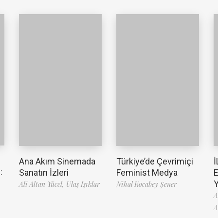
Ana Akım Sinemada
Türkiye’de Çevrimiçi
İ
:
Sanatın İzleri
Feminist Medya
Ali Altan Yücel,
Ulaş Işıklar
Nihal Kocabey Şener
A
A