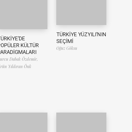
TÜRKİYE YÜZYILI’NIN
TÜRKİYE’DE
SEÇİMİ
POPÜLER KÜLTÜR
Oğuz Göksu
PARADİGMALARI
urcu Dabak Özdemir,
rün Yıldıran Önk