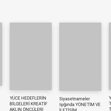
YÜCE HEDEFLERİN
Siyasetnameler
T
BİLGELERİ KREATİF
Işığında YÖNETİM VE
T
AKLIN ÖNCÜLERİ
İLETİŞİM