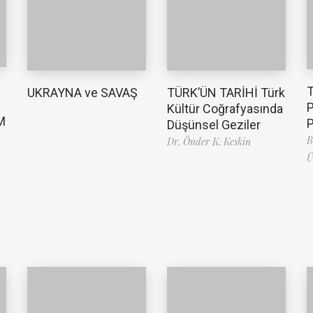
TÜRK’ÜN TARİHİ Türk
UKRAYNA ve SAVAŞ
Kültür Coğrafyasında
M
Düşünsel Geziler
B
Dr. Önder K. Keskin
Ü