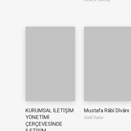
Mustafa Râbî Dîvânı
KURUMSAL İLETİŞİM
YÖNETİMİ
Halil Batur
ÇERÇEVESİNDE
İLETİŞİM