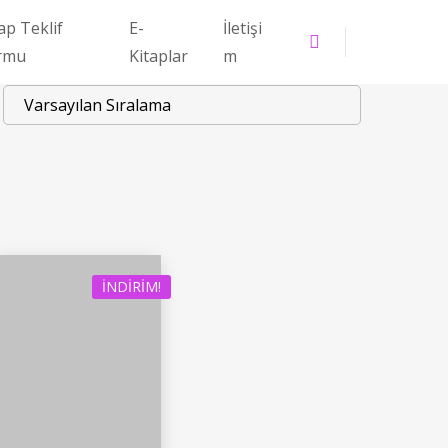
ap Teklif
E-
İletişi
rmu
Kitaplar
m
İNDIRIM!