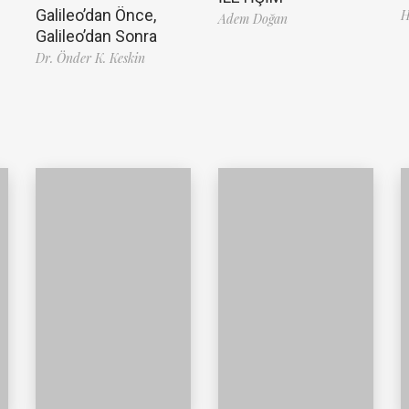
Galileo’dan Önce,
H
Adem Doğan
Galileo’dan Sonra
Dr. Önder K. Keskin