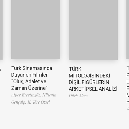
Türk Sinemasında
T
A
TÜRK
Düşünen Filmler
P
MİTOLOJİSİNDEKİ
“Oluş, Adalet ve
Ü
DİŞİL FİGÜRLERİN
Zaman Üzerine”
E
ARKETİPSEL ANALİZİ
M
Alper Erçetingöz,
Hüseyin
Dilek Akıcı
S
Gençalp,
K. Töre Özsel
T