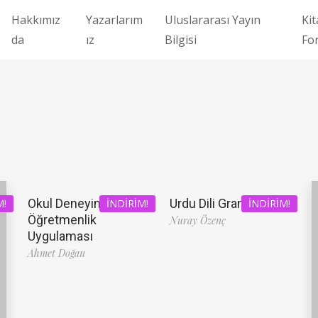
Hakkımız
Yazarlarım
Uluslararası Yayın
Kit
da
ız
Bilgisi
Fo
Okul Deneyimi ve
Urdu Dili Grameri
M!
İNDIRIM!
İNDIRIM!
Öğretmenlik
Nuray Özenç
Uygulaması
Ahmet Doğan