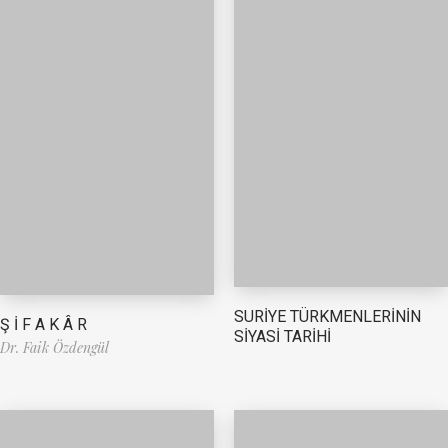
SURİYE TÜRKMENLERİNİN
Ş İ F A K Â R
SİYASİ TARİHİ
Dr. Faik Özdengül