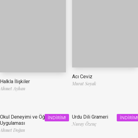
Acı Ceviz
Halkla İlişkiler
Murat Soyak
Ahmet Ayhan
Okul Deneyimi ve Öğretmenlik
Urdu Dili Grameri
İNDIRIM!
İNDIRIM!
Uygulaması
Nuray Özenç
Ahmet Doğan