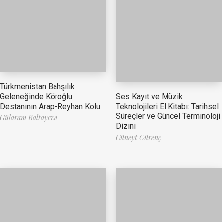
Türkmenistan Bahşılık
Ses Kayıt ve Müzik
Geleneğinde Köroğlu
Teknolojileri El Kitabı: Tarihsel
Destanının Arap-Reyhan Kolu
Süreçler ve Güncel Terminoloji
Gülaram Baltayeva
Dizini
Cüneyt Gürenç