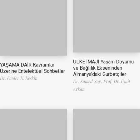
ÜLKE İMAJI Yaşam Doyumu
YAŞAMA DAİR Kavramlar
ve Bağlılık Ekseninden
Üzerine Entelektüel Sohbetler
Almanya’daki Gurbetçiler
Dr. Önder K. Keskin
Dr. Samed Soy,
Prof. Dr. Ümit
Arkan