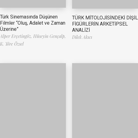
Türk Sinemasında Düşünen
TÜRK MİTOLOJİSİNDEKİ DİŞİL
Filmler “Oluş, Adalet ve Zaman
FİGÜRLERİN ARKETİPSEL
Üzerine”
ANALİZİ
Alper Erçetingöz,
Hüseyin Gençalp,
Dilek Akıcı
K. Töre Özsel