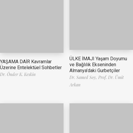
ÜLKE İMAJI Yaşam Doyumu
YAŞAMA DAİR Kavramlar
ve Bağlılık Ekseninden
Üzerine Entelektüel Sohbetler
Almanya’daki Gurbetçiler
Dr. Önder K. Keskin
Dr. Samed Soy,
Prof. Dr. Ümit
Arkan