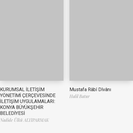
Mustafa Râbî Dîvânı
KURUMSAL İLETİŞİM
YÖNETİMİ ÇERÇEVESİNDE
Halil Batur
İLETİŞİM UYGULAMALARI:
KONYA BÜYÜKŞEHİR
BELEDİYESİ
Nadide Ülkü ALTIPARMAK