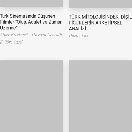
Türk Sinemasında Düşünen
TÜRK MİTOLOJİSİNDEKİ DİŞİL
Filmler “Oluş, Adalet ve Zaman
FİGÜRLERİN ARKETİPSEL
Üzerine”
ANALİZİ
Alper Erçetingöz,
Hüseyin Gençalp,
Dilek Akıcı
K. Töre Özsel