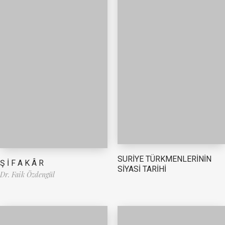
SURİYE TÜRKMENLERİNİN
Ş İ F A K Â R
SİYASİ TARİHİ
Dr. Faik Özdengül