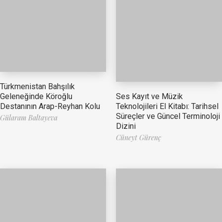
Türkmenistan Bahşılık
Ses Kayıt ve Müzik
Geleneğinde Köroğlu
Teknolojileri El Kitabı: Tarihsel
Destanının Arap-Reyhan Kolu
Süreçler ve Güncel Terminoloji
Gülaram Baltayeva
Dizini
Cüneyt Gürenç