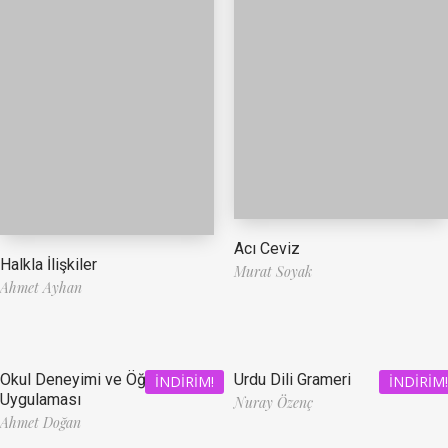
Acı Ceviz
Halkla İlişkiler
Murat Soyak
Ahmet Ayhan
Okul Deneyimi ve Öğretmenlik
Urdu Dili Grameri
İNDIRIM!
İNDIRIM!
Uygulaması
Nuray Özenç
Ahmet Doğan